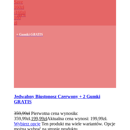
Save
160zł
160zł
44%
160
zł
+ Gumki
GRATIS
Jedwabny Biustonosz Czerwony + 2 Gumki
GRATIS
359,99
zł
Pierwotna cena wynosiła:
359,99zł.
199,99
zł
Aktualna cena wynosi: 199,99zł.
Wybierz opcje
Ten produkt ma wiele wariantów. Opcje
można wybrać na stronie produktu