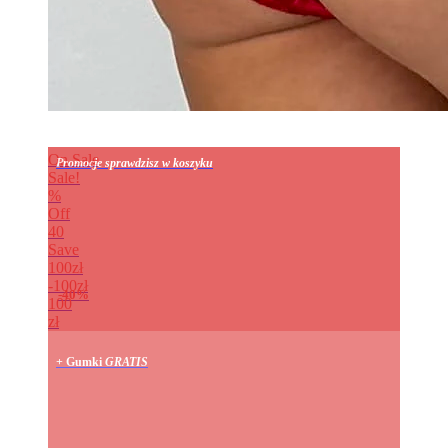
On Sale
Promocje sprawdzisz w koszyku
Sale!
%
Off
40
Save
100zł
100zł
40%
100
zł
+ Gumki
GRATIS