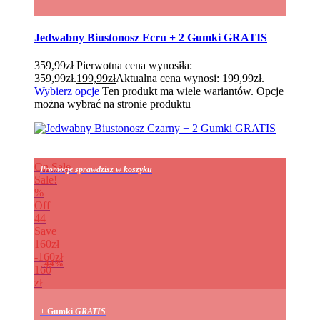
Jedwabny Biustonosz Ecru + 2 Gumki GRATIS
359,99
zł
Pierwotna cena wynosiła:
359,99zł.
199,99
zł
Aktualna cena wynosi: 199,99zł.
Wybierz opcje
Ten produkt ma wiele wariantów. Opcje
można wybrać na stronie produktu
On Sale
Promocje sprawdzisz w koszyku
Sale!
%
Off
44
Save
160zł
160zł
44%
160
zł
+ Gumki
GRATIS