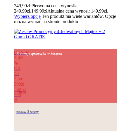
249,99
zł
Pierwotna cena wynosiła:
249,99zł.
149,99
zł
Aktualna cena wynosi: 149,99zł.
Wybierz opcje
Ten produkt ma wiele wariantów. Opcje
można wybrać na stronie produktu
On Sale
Promocje sprawdzisz w koszyku
Sale!
%
Off
50
Save
500zł
500zł
50%
500
zł
zestaw
5 rzeczy