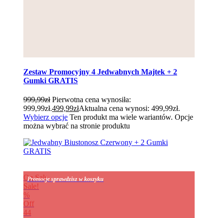
Zestaw Promocyjny 4 Jedwabnych Majtek + 2
Gumki GRATIS
999,99
zł
Pierwotna cena wynosiła:
999,99zł.
499,99
zł
Aktualna cena wynosi: 499,99zł.
Wybierz opcje
Ten produkt ma wiele wariantów. Opcje
można wybrać na stronie produktu
On Sale
Promocje sprawdzisz w koszyku
Sale!
%
Off
44