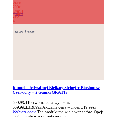
Save
290zł
290zł
48%
290
zł
zestaw
4 rzeczy
Komplet Jedwabnej Bielizny Stringi + Biustonosz
Czerwony + 2 Gumki GRATIS
609,99
zł
Pierwotna cena wynosiła:
609,99zł.
319,99
zł
Aktualna cena wynosi: 319,99zł.
Wybierz opcje
Ten produkt ma wiele wariantów. Opcje
można wybrać na stronie produktu