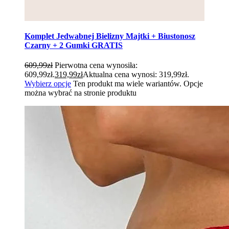
Komplet Jedwabnej Bielizny Majtki + Biustonosz
Czarny + 2 Gumki GRATIS
609,99
zł
Pierwotna cena wynosiła:
609,99zł.
319,99
zł
Aktualna cena wynosi: 319,99zł.
Wybierz opcje
Ten produkt ma wiele wariantów. Opcje
można wybrać na stronie produktu