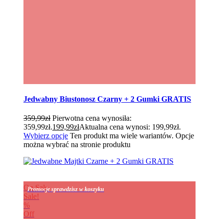
Jedwabny Biustonosz Czarny + 2 Gumki GRATIS
359,99
zł
Pierwotna cena wynosiła:
359,99zł.
199,99
zł
Aktualna cena wynosi: 199,99zł.
Wybierz opcje
Ten produkt ma wiele wariantów. Opcje
można wybrać na stronie produktu
On Sale
Promocje sprawdzisz w koszyku
Sale!
%
Off