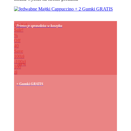
On Sale
Promocje sprawdzisz w koszyku
Sale!
%
Off
40
Save
100zł
100zł
40%
100
zł
+ Gumki
GRATIS