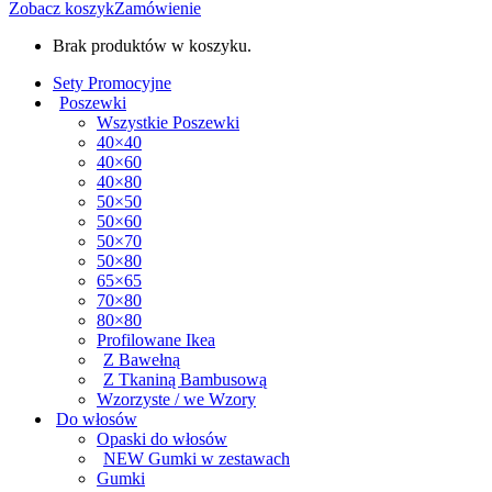
Zobacz koszyk
Zamówienie
Brak produktów w koszyku.
Sety Promocyjne
Poszewki
Wszystkie Poszewki
40×40
40×60
40×80
50×50
50×60
50×70
50×80
65×65
70×80
80×80
Profilowane Ikea
Z Bawełną
Z Tkaniną Bambusową
Wzorzyste / we Wzory
Do włosów
Opaski do włosów
NEW Gumki w zestawach
Gumki