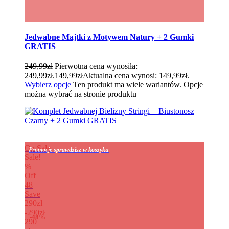
Jedwabne Majtki z Motywem Natury + 2 Gumki
GRATIS
249,99
zł
Pierwotna cena wynosiła:
249,99zł.
149,99
zł
Aktualna cena wynosi: 149,99zł.
Wybierz opcje
Ten produkt ma wiele wariantów. Opcje
można wybrać na stronie produktu
On Sale
Promocje sprawdzisz w koszyku
Sale!
%
Off
48
Save
290zł
290zł
48%
290