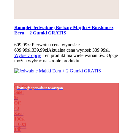
Komplet Jedwabnej Bielizny Majtki + Biustonosz
Ecru + 2 Gumki GRATIS
609,99
zł
Pierwotna cena wynosiła:
609,99zł.
339,99
zł
Aktualna cena wynosi: 339,99zł.
Wybierz opcje
Ten produkt ma wiele wariantów. Opcje
można wybrać na stronie produktu
On Sale
Promocje sprawdzisz w koszyku
Sale!
%
Off
40
Save
100zł
100zł
40%
100