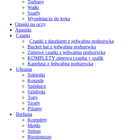
Turbany
Wałki
Szarfy
Wypełniacze do koka
Opaski na oczy
Apaszki
Czapki
Czapki z daszkiem z jedwabną podszewka
Bucket hat z jedwabną podszewką
Zimowe czapki z jedwabną podszewką
KOMPLETY zimowa czapka + szalik
Kapelusz z jedwabną podszewką
Ubrania
Sukienki
Koszule
Spódnice
Szlafroki
Topy
Szorty
Piżamy
Bielizna
Komplety
Majtki
Stringi
Biustonosze