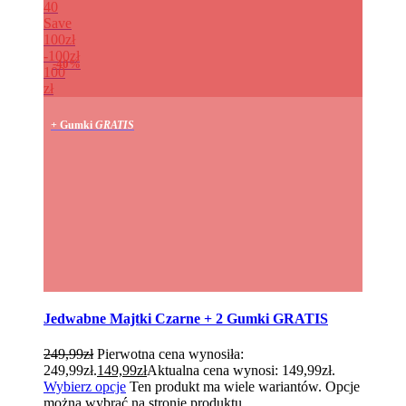
40
Save
100zł
100zł
40%
100
zł
+ Gumki
GRATIS
Jedwabne Majtki Czarne + 2 Gumki GRATIS
249,99
zł
Pierwotna cena wynosiła:
249,99zł.
149,99
zł
Aktualna cena wynosi: 149,99zł.
Wybierz opcje
Ten produkt ma wiele wariantów. Opcje
można wybrać na stronie produktu