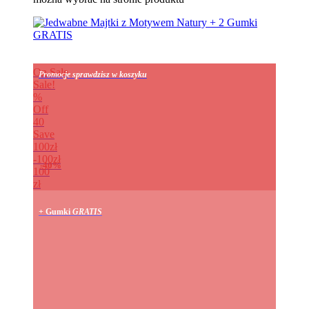
On Sale
Promocje sprawdzisz w koszyku
Sale!
%
Off
40
Save
100zł
100zł
40%
100
zł
+ Gumki
GRATIS