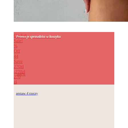
On Sale
Promocje sprawdzisz w koszyku
Sale!
%
Off
44
Save
270zł
270zł
44%
270
zł
zestaw
4 rzeczy