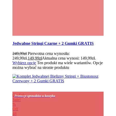
Jedwabne Stringi Czarne + 2 Gumki GRATIS
249,99
zł
Pierwotna cena wynosiła:
249,99zł.
149,99
zł
Aktualna cena wynosi: 149,99zł.
Wybierz opcje
Ten produkt ma wiele wariantów. Opcje
można wybrać na stronie produktu
On Sale
Promocje sprawdzisz w koszyku
Sale!
%
Off
48