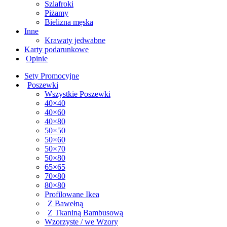
Szlafroki
Piżamy
Bielizna męska
Inne
Krawaty jedwabne
Karty podarunkowe
Opinie
Sety Promocyjne
Poszewki
Wszystkie Poszewki
40×40
40×60
40×80
50×50
50×60
50×70
50×80
65×65
70×80
80×80
Profilowane Ikea
Z Bawełną
Z Tkaniną Bambusową
Wzorzyste / we Wzory