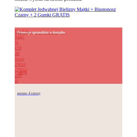
On Sale
Promocje sprawdzisz w koszyku
Sale!
%
Off
48
Save
290zł
290zł
48%
290
zł
zestaw
4 rzeczy