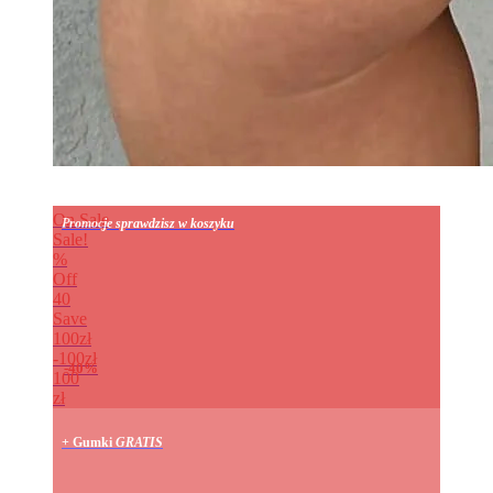
On Sale
Promocje sprawdzisz w koszyku
Sale!
%
Off
40
Save
100zł
100zł
40%
100
zł
+ Gumki
GRATIS