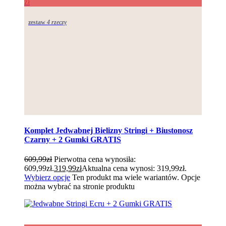
zł
zestaw
4 rzeczy
Komplet Jedwabnej Bielizny Stringi + Biustonosz
Czarny + 2 Gumki GRATIS
609,99
zł
Pierwotna cena wynosiła:
609,99zł.
319,99
zł
Aktualna cena wynosi: 319,99zł.
Wybierz opcje
Ten produkt ma wiele wariantów. Opcje
można wybrać na stronie produktu