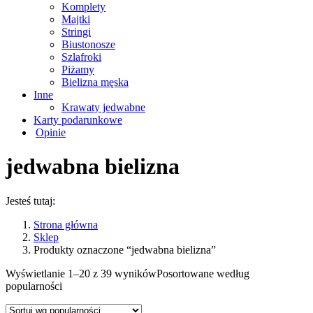
Komplety
Majtki
Stringi
Biustonosze
Szlafroki
Piżamy
Bielizna męska
Inne
Krawaty jedwabne
Karty podarunkowe
Opinie
jedwabna bielizna
Jesteś tutaj:
Strona główna
Sklep
Produkty oznaczone “jedwabna bielizna”
Wyświetlanie 1–20 z 39 wyników
Posortowane według
popularności