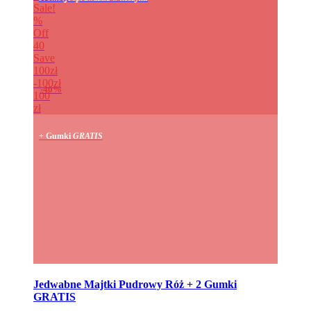
Sale!
%
Off
40
Save
100zł
100zł
40%
100
zł
+ Gumki
GRATIS
Jedwabne Majtki Pudrowy Róż + 2 Gumki
GRATIS