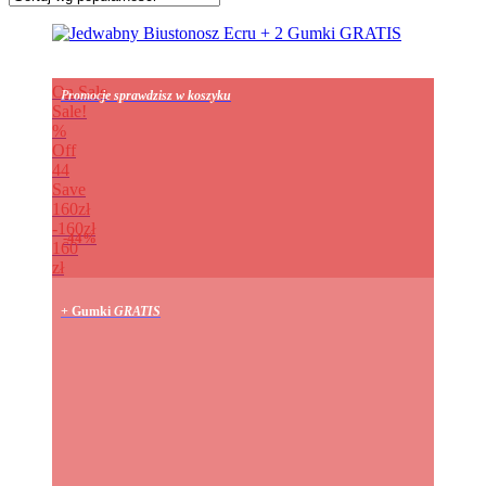
On Sale
Promocje sprawdzisz w koszyku
Sale!
%
Off
44
Save
160zł
160zł
44%
160
zł
+ Gumki
GRATIS