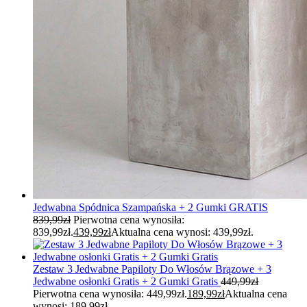
Jedwabna Spódnica Szampańska + 2 Gumki GRATIS
839,99
zł
Pierwotna cena wynosiła:
839,99zł.
439,99
zł
Aktualna cena wynosi: 439,99zł.
Zestaw 3 Jedwabne Papiloty Do Włosów Brązowe + 3
Jedwabne osłonki Gratis + 2 Gumki Gratis
449,99
zł
Pierwotna cena wynosiła: 449,99zł.
189,99
zł
Aktualna cena
wynosi: 189,99zł.