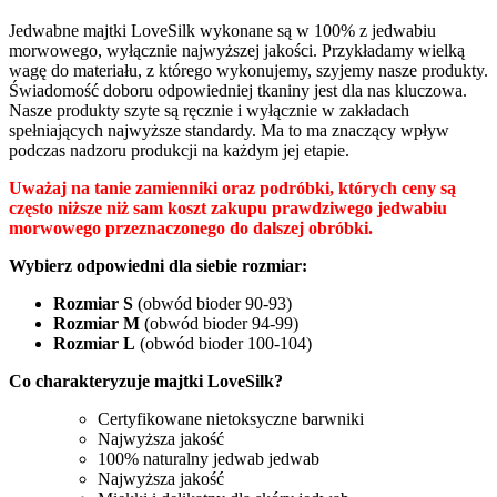
Jedwabne majtki LoveSilk wykonane są w 100% z jedwabiu
morwowego, wyłącznie najwyższej jakości. Przykładamy wielką
wagę do materiału, z którego wykonujemy, szyjemy nasze produkty.
Świadomość doboru odpowiedniej tkaniny jest dla nas kluczowa.
Nasze produkty szyte są ręcznie i wyłącznie w zakładach
spełniających najwyższe standardy. Ma to ma znaczący wpływ
podczas nadzoru produkcji na każdym jej etapie.
Uważaj na tanie zamienniki oraz podróbki, których ceny są
często niższe niż sam koszt zakupu prawdziwego jedwabiu
morwowego przeznaczonego do dalszej obróbki.
Wybierz odpowiedni dla siebie rozmiar:
Rozmiar S
(obwód bioder 90-93)
Rozmiar M
(obwód bioder 94-99)
Rozmiar L
(obwód bioder 100-104)
Co charakteryzuje majtki LoveSilk?
Certyfikowane nietoksyczne barwniki
Najwyższa jakość
100% naturalny jedwab jedwab
Najwyższa jakość