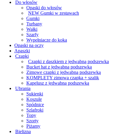
Do włosów
Opaski do włosów
NEW Gumki w zestawach
Gumki
Turbany
Wałki
Szarfy
Wypełniacze do koka
Opaski na oczy
Apaszki
Czapki
Czapki z daszkiem z jedwabną podszewka
Bucket hat z jedwabną podszewką
Zimowe czapki z jedwabną podszewką
KOMPLETY zimowa czapka + szalik
Kapelusz z jedwabną podszewką
Ubrania
Sukienki
Koszule
Spódnice
Szlafroki
Topy
Szorty
Piżamy
Bielizna