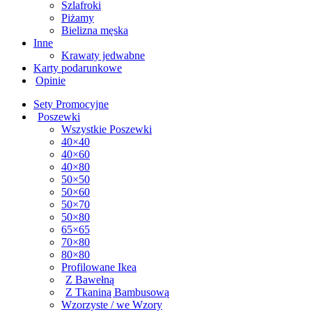
Szlafroki
Piżamy
Bielizna męska
Inne
Krawaty jedwabne
Karty podarunkowe
Opinie
Sety Promocyjne
Poszewki
Wszystkie Poszewki
40×40
40×60
40×80
50×50
50×60
50×70
50×80
65×65
70×80
80×80
Profilowane Ikea
Z Bawełną
Z Tkaniną Bambusową
Wzorzyste / we Wzory