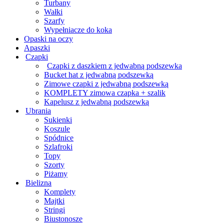
Turbany
Wałki
Szarfy
Wypełniacze do koka
Opaski na oczy
Apaszki
Czapki
Czapki z daszkiem z jedwabną podszewka
Bucket hat z jedwabną podszewką
Zimowe czapki z jedwabną podszewką
KOMPLETY zimowa czapka + szalik
Kapelusz z jedwabną podszewką
Ubrania
Sukienki
Koszule
Spódnice
Szlafroki
Topy
Szorty
Piżamy
Bielizna
Komplety
Majtki
Stringi
Biustonosze