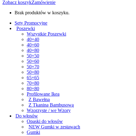
Zobacz koszyk
Zamówienie
Brak produktów w koszyku.
Sety Promocyjne
Poszewki
Wszystkie Poszewki
40×40
40×60
40×80
50×50
50×60
50×70
50×80
65×65
70×80
80×80
Profilowane Ikea
Z Bawełną
Z Tkaniną Bambusową
Wzorzyste / we Wzory
Do włosów
Opaski do włosów
NEW Gumki w zestawach
Gumki