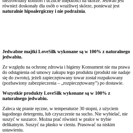
niezrównany komfort i uczucie miękkości na skórze. Jedwab jest
również doskonały dla osób o wrażliwej skórze, ponieważ jest
naturalnie hipoalergiczny i nie podrażnia
.
Jedwabne majtki LoveSilk wykonane są w 100% z naturalnego
jedwabiu.
Ze względu na ochronę zdrowia i higieny Konsument nie ma prawa
do odstąpienia od umowy zakupu tego produktu (produkt nie nadaje
się do zwrotu), jeżeli zapieczętowany towar został rozpakowany
(pozbawiony zabezpieczenia – „rozpieczętowany”) po dostawie.
Wszystkie produkty LoveSilk wykonane są w 100% z
naturalnego jedwabiu.
Zaleca się pranie ręczne, w temperaturze 30 stopni, z użyciem
łagodnego detergentu, lub czyszczenie na sucho. Nie wybielać, nie
suszyć w suszarce. Można prać również w pralce w trybie
delikatnym. Suszyć na płasko w cieniu. Prasować na niskim
ustawieniu.