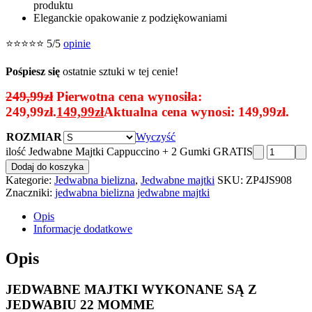
produktu
Eleganckie opakowanie z podziękowaniami
⭐⭐⭐⭐⭐ 5/5
opinie
Pośpiesz się
ostatnie sztuki w tej cenie!
249,99
zł
Pierwotna cena wynosiła:
249,99zł.
149,99
zł
Aktualna cena wynosi: 149,99zł.
ROZMIAR
Wyczyść
ilość Jedwabne Majtki Cappuccino + 2 Gumki GRATIS
Dodaj do koszyka
Kategorie:
Jedwabna bielizna
,
Jedwabne majtki
SKU:
ZP4JS908
Znaczniki:
jedwabna bielizna
jedwabne majtki
Opis
Informacje dodatkowe
Opis
JEDWABNE MAJTKI WYKONANE SĄ Z
JEDWABIU 22 MOMME