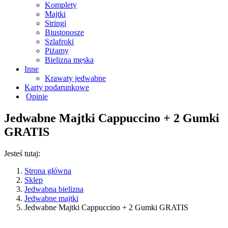
Komplety
Majtki
Stringi
Biustonosze
Szlafroki
Piżamy
Bielizna męska
Inne
Krawaty jedwabne
Karty podarunkowe
Opinie
Jedwabne Majtki Cappuccino + 2 Gumki
GRATIS
Jesteś tutaj:
Strona główna
Sklep
Jedwabna bielizna
Jedwabne majtki
Jedwabne Majtki Cappuccino + 2 Gumki GRATIS