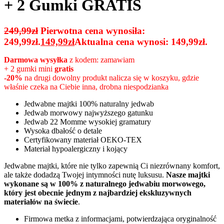
+ 2 Gumki GRATIS
249,99
zł
Pierwotna cena wynosiła:
249,99zł.
149,99
zł
Aktualna cena wynosi: 149,99zł.
Darmowa wysyłka
z kodem: zamawiam
+ 2 gumki mini
gratis
-20%
na drugi dowolny produkt nalicza się w koszyku, gdzie
właśnie czeka na Ciebie inna, drobna niespodzianka
Jedwabne majtki 100% naturalny jedwab
Jedwab morwowy najwyższego gatunku
Jedwab 22 Momme wysokiej gramatury
Wysoka dbałość o detale
Certyfikowany materiał OEKO-TEX
Materiał hypoalergiczny i kojący
Jedwabne majtki, które nie tylko zapewnią Ci niezrównany komfort,
ale także dodadzą Twojej intymności nutę luksusu.
Nasze majtki
wykonane są w 100% z naturalnego jedwabiu morwowego,
który jest obecnie jednym z najbardziej ekskluzywnych
materiałów na świecie
.
Firmowa metka z informacjami, potwierdzająca oryginalność