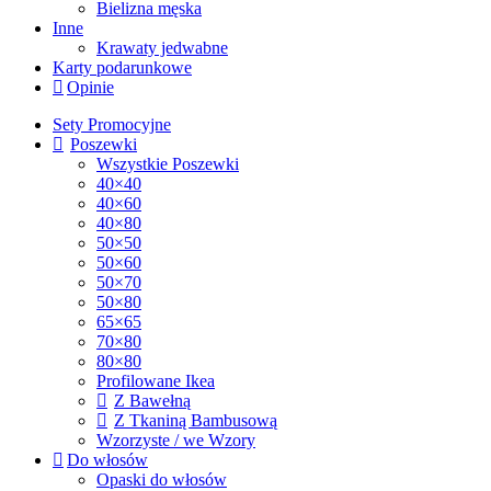
Bielizna męska
Inne
Krawaty jedwabne
Karty podarunkowe
Opinie
Sety Promocyjne
Poszewki
Wszystkie Poszewki
40×40
40×60
40×80
50×50
50×60
50×70
50×80
65×65
70×80
80×80
Profilowane Ikea
Z Bawełną
Z Tkaniną Bambusową
Wzorzyste / we Wzory
Do włosów
Opaski do włosów