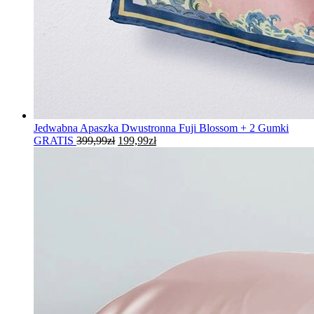
Jedwabna Apaszka Dwustronna Fuji Blossom + 2 Gumki
Pierwotna
Aktualna
GRATIS
399,99
zł
199,99
zł
cena
cena
wynosiła:
wynosi:
399,99zł.
199,99zł.