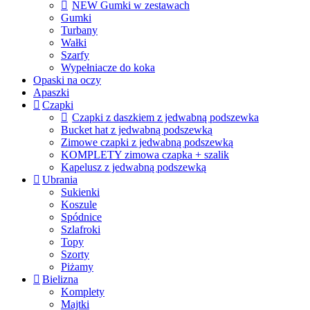
NEW Gumki w zestawach
Gumki
Turbany
Wałki
Szarfy
Wypełniacze do koka
Opaski na oczy
Apaszki
Czapki
Czapki z daszkiem z jedwabną podszewka
Bucket hat z jedwabną podszewką
Zimowe czapki z jedwabną podszewką
KOMPLETY zimowa czapka + szalik
Kapelusz z jedwabną podszewką
Ubrania
Sukienki
Koszule
Spódnice
Szlafroki
Topy
Szorty
Piżamy
Bielizna
Komplety
Majtki