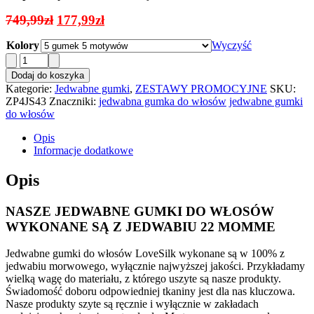
Pierwotna
Aktualna
749,99
zł
177,99
zł
cena
cena
Kolory
Wyczyść
wynosiła:
wynosi:
ilość
749,99zł.
177,99zł.
Zestaw
Dodaj do koszyka
5
Kategorie:
Jedwabne gumki
,
ZESTAWY PROMOCYJNE
SKU:
Jedwabnych
ZP4JS43
Znaczniki:
jedwabna gumka do włosów
jedwabne gumki
Gumek
do włosów
Do
Włosów
Opis
Z
Informacje dodatkowe
Motywami
+
Opis
2
Gumki
NASZE JEDWABNE GUMKI DO WŁOSÓW
Gratis
WYKONANE SĄ Z JEDWABIU 22 MOMME
Jedwabne gumki do włosów LoveSilk wykonane są w 100% z
jedwabiu morwowego, wyłącznie najwyższej jakości. Przykładamy
wielką wagę do materiału, z którego uszyte są nasze produkty.
Świadomość doboru odpowiedniej tkaniny jest dla nas kluczowa.
Nasze produkty szyte są ręcznie i wyłącznie w zakładach