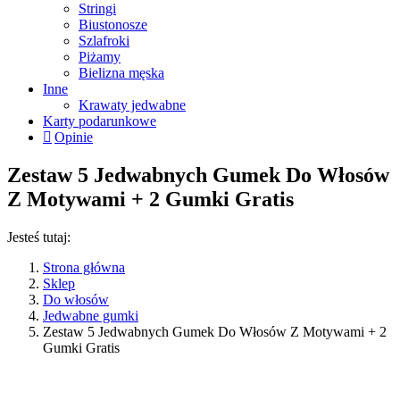
Stringi
Biustonosze
Szlafroki
Piżamy
Bielizna męska
Inne
Krawaty jedwabne
Karty podarunkowe
Opinie
Zestaw 5 Jedwabnych Gumek Do Włosów
Z Motywami + 2 Gumki Gratis
Jesteś tutaj:
Strona główna
Sklep
Do włosów
Jedwabne gumki
Zestaw 5 Jedwabnych Gumek Do Włosów Z Motywami + 2
Gumki Gratis
76%
Wybierz kolory
Promocje sprawdzisz w koszyku