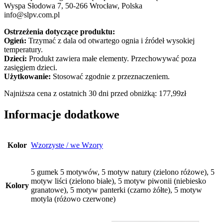
Wyspa Słodowa 7, 50-266 Wrocław, Polska
info@slpv.com.pl
Ostrzeżenia dotyczące produktu:
Ogień:
Trzymać z dala od otwartego ognia i źródeł wysokiej
temperatury.
Dzieci:
Produkt zawiera małe elementy. Przechowywać poza
zasięgiem dzieci.
Użytkowanie:
Stosować zgodnie z przeznaczeniem.
Najniższa cena z ostatnich 30 dni przed obniżką:
177,99
zł
Informacje dodatkowe
Kolor
Wzorzyste / we Wzory
5 gumek 5 motywów, 5 motyw natury (zielono różowe), 5
motyw liści (zielono białe), 5 motyw piwonii (niebiesko
Kolory
granatowe), 5 motyw panterki (czarno żółte), 5 motyw
motyla (różowo czerwone)