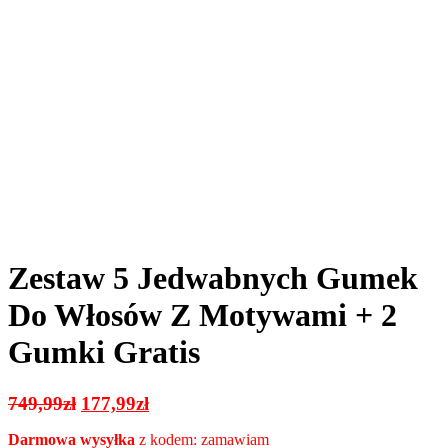
Zestaw 5 Jedwabnych Gumek
Do Włosów Z Motywami + 2
Gumki Gratis
Pierwotna
Aktualna
749,99
zł
177,99
zł
cena
cena
Darmowa wysyłka
z kodem: zamawiam
wynosiła:
wynosi: