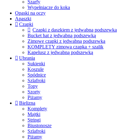
Szarfy
Wypełniacze do koka
Opaski na oczy
Apaszki
Czapki
Czapki z daszkiem z jedwabną podszewka
Bucket hat z jedwabną podszewką
Zimowe czapki z jedwabną podszewką
KOMPLETY zimowa czapka + szalik
Kapelusz z jedwabną podszewką
Ubrania
Sukienki
Koszule
Spódnice
Szlafroki
Topy
Szorty
Piżamy
Bielizna
Komplety
Majtki
Stringi
Biustonosze
Szlafroki
Piżamy