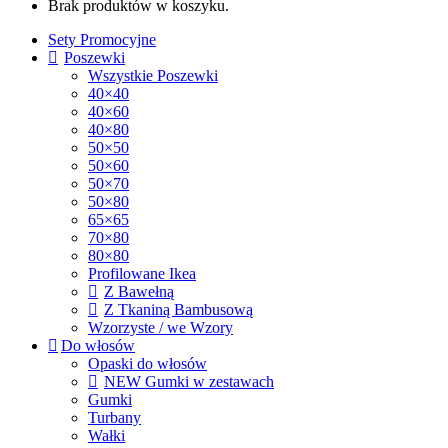
Brak produktów w koszyku.
Sety Promocyjne
Poszewki
Wszystkie Poszewki
40×40
40×60
40×80
50×50
50×60
50×70
50×80
65×65
70×80
80×80
Profilowane Ikea
Z Bawełną
Z Tkaniną Bambusową
Wzorzyste / we Wzory
Do włosów
Opaski do włosów
NEW Gumki w zestawach
Gumki
Turbany
Wałki