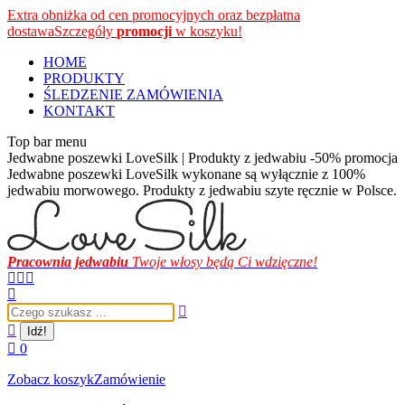
Przewiń
Extra obniżka od cen promocyjnych oraz bezpłatna
do
dostawa
Szczegóły
promocji
w koszyku!
zawartości
HOME
PRODUKTY
ŚLEDZENIE ZAMÓWIENIA
KONTAKT
Top bar menu
Jedwabne poszewki LoveSilk | Produkty z jedwabiu -50% promocja
Jedwabne poszewki LoveSilk wykonane są wyłącznie z 100%
jedwabiu morwowego. Produkty z jedwabiu szyte ręcznie w Polsce.
Pracownia jedwabiu
Twoje włosy będą Ci wdzięczne!
Facebook
Instagram
YouTube
page
page
page
Szukaj:
opens
opens
opens
in
in
in
new
new
new
0
window
window
window
Zobacz koszyk
Zamówienie