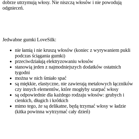
dobrze utrzymują włosy. Nie niszczą włosów i nie powodują
odgnieceń.
Jedwabne gumki LoveSilk:
nie łamią i nie kruszą włosów (koniec z wyrywaniem pukli
podczas ściągania gumki)
przeciwdziałają elektryzowaniu włosów
stanowią jeden z najmodniejszych dodatków ostatnich
tygodni
można w nich śmiało spać
są miękkie, elastyczne, nie zawierają metalowych łączników
czy innych elementów, które mogłyby szarpać włosy
są odpowiednie dla każdego rodzaju włosów: grubych i
cienkich, długich i krótkich
mimo tego, że są delikatne, będą trzymać włosy w ładzie
(kitka powinna wytrzymać cały dzień)