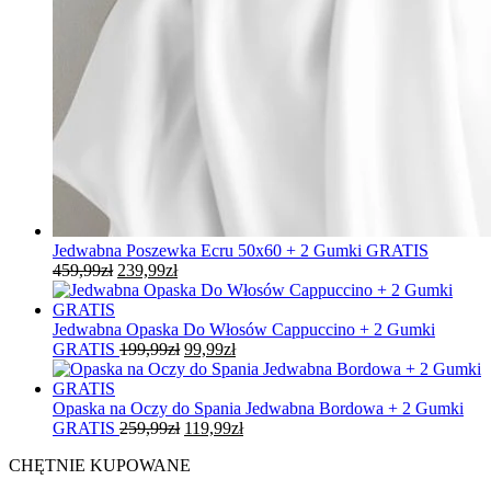
Jedwabna Poszewka Ecru 50x60 + 2 Gumki GRATIS
Pierwotna
Aktualna
459,99
zł
239,99
zł
cena
cena
wynosiła:
wynosi:
459,99zł.
239,99zł.
Jedwabna Opaska Do Włosów Cappuccino + 2 Gumki
Pierwotna
Aktualna
GRATIS
199,99
zł
99,99
zł
cena
cena
wynosiła:
wynosi:
199,99zł.
99,99zł.
Opaska na Oczy do Spania Jedwabna Bordowa + 2 Gumki
Pierwotna
Aktualna
GRATIS
259,99
zł
119,99
zł
cena
cena
CHĘTNIE KUPOWANE
wynosiła:
wynosi:
259,99zł.
119,99zł.