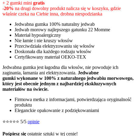
+ 2 gumki mini
gratis
749,99zł.
177,99zł.
-20%
na drugi dowolny produkt nalicza się w koszyku, gdzie
właśnie czeka na Ciebie inna, drobna niespodzianka
Jedwabna gumka 100% naturalny jedwab
Jedwab morowy najlepszego gatunku 22 Momme
Materiał hypoalergiczny
Nie łamie i nie kruszy włosów
Przeciwdziała elektryzowaniu się włosów
Doskonała dla każdego rodzaju włosów
Certyfikowany materiał OEKO-TEX
Jedwabna gumka jest łagodna dla włosów, nie powoduje ich
zaginania, łamania ani elektryzowania.
Jedwabne
gumki wykonane w 100% z naturalnego jedwabiu morwowego,
który jest obecnie jednym z najbardziej ekskluzywnych
materiałów na świecie.
Firmowa metka z informacjami, potwierdzająca oryginalność
produktu
Eleganckie opakowanie z podziękowaniami
⭐⭐⭐⭐⭐ 5/5
opinie
Pośpiesz się
ostatnie sztuki w tej cenie!