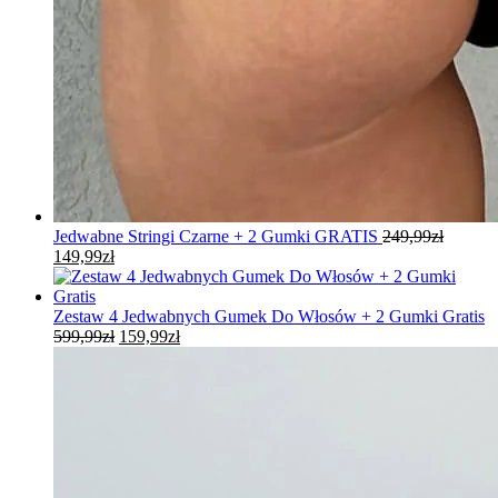
Jedwabne Stringi Czarne + 2 Gumki GRATIS
249,99
zł
Pierwotna
Aktualna
149,99
zł
cena
cena
wynosiła:
wynosi:
249,99zł.
149,99zł.
Zestaw 4 Jedwabnych Gumek Do Włosów + 2 Gumki Gratis
Pierwotna
Aktualna
599,99
zł
159,99
zł
cena
cena
wynosiła:
wynosi:
599,99zł.
159,99zł.