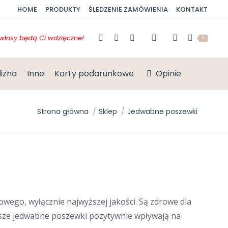
HOME
PRODUKTY
ŚLEDZENIE ZAMÓWIENIA
KONTAKT
włosy będą Ci wdzięczne!
0
lizna
Inne
Karty podarunkowe
Opinie
Jesteś tutaj:
Strona główna
Sklep
Jedwabne poszewki
ego, wyłącznie najwyższej jakości. Są zdrowe dla
asze jedwabne poszewki pozytywnie wpływają na