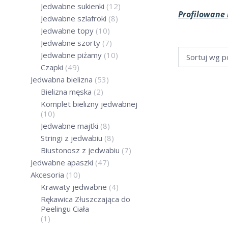
Jedwabne sukienki
(12)
Profilowane
Jedwabne szlafroki
(8)
Jedwabne topy
(10)
Jedwabne szorty
(7)
Jedwabne piżamy
(10)
Czapki
(49)
Jedwabna bielizna
(53)
56%
Bielizna męska
(2)
Komplet bielizny jedwabnej
(10)
Jedwabne majtki
(8)
Stringi z jedwabiu
(8)
Biustonosz z jedwabiu
(7)
Jedwabne apaszki
(47)
Akcesoria
(10)
Krawaty jedwabne
(4)
Rękawica Złuszczająca do
Peelingu Ciała
(1)
Promocje sprawd