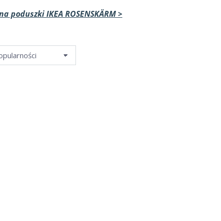
 na poduszki
IKEA ROSENSKÄRM >
48%
zestaw
Poszewka + Gumka
+ Gu
Polecamy
OUT OF STOCK
zisz w koszyku
Promocje sprawdzisz w koszyku