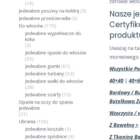
zdrowie włos
(16)
Jedwabne poszwy na kołdrę
(5)
Nasze j
Jedwabne prześcieradła
(3)
Certyfi
Do włosów
(175)
Jedwabne wypełniacze do
produkt
koka
(2)
Uważaj na ta
Jedwabne opaski do włosów
morwowego p
(33)
Jedwabne gumki
(67)
Wszystkie Po
Jedwabne turbany
(32)
40×40
|
40×6
Jedwabne wałki do włosów
(26)
Bordowy / B
Jedwabne szarfy
(15)
Butelkowa Z
Opaski na oczy do spania
jedwabne
Wzorzyste / 
(21)
Ubrania
(100)
Z Bawełną >
Jedwabne koszule
(3)
Jedwabne spódnice
(4)
Z Tkaniną B