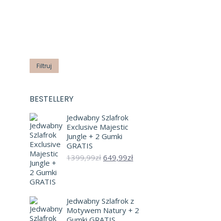
Cena
Cena
min
max
Filtruj
Promocje sprawd
JEDWABNA 
BESTELLERY
OCZY D
Jedwabny Szlafrok
ZESTAW 
Exclusive Majestic
RÓŻ 
Jungle + 2 Gumki
GRATIS
6
Pierwotna
Aktualna
1399,99
zł
649,99
zł
cena
cena
wynosiła:
wynosi:
1399,99zł.
649,99zł.
Jedwabny Szlafrok z
49%
Motywem Natury + 2
Gumki GRATIS