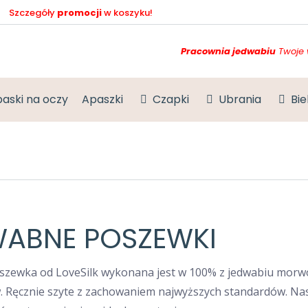
Szczegóły
promocji
w koszyku!
Pracownia jedwabiu
Twoje 
aski na oczy
Apaszki
Czapki
Ubrania
Bie
ABNE POSZEWKI
zewka od LoveSilk wykonana jest w 100% z jedwabiu morwow
w. Ręcznie szyte z zachowaniem najwyższych standardów. N