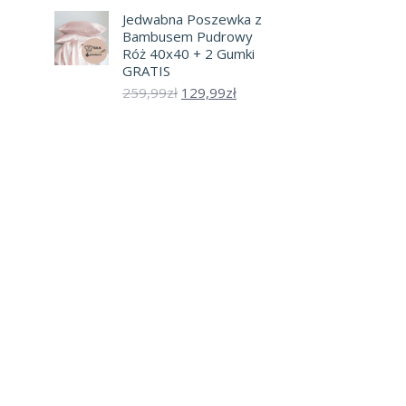
Jedwabna Poszewka z
Bambusem Pudrowy
Róż 40x40 + 2 Gumki
GRATIS
Pierwotna
Aktualna
259,99
zł
129,99
zł
cena
cena
O
wynosiła:
wynosi:
259,99zł.
129,99zł.
Promocje sprawd
JEDWABN
50×60
4