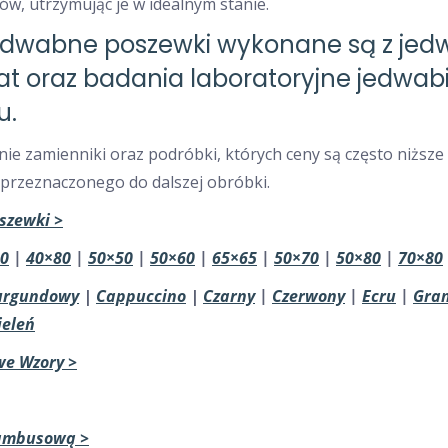
ów, utrzymując je w idealnym stanie.
edwabne poszewki wykonane są z j
kat oraz badania laboratoryjne jedwab
u.
nie zamienniki oraz podróbki, których ceny są często niżs
rzeznaczonego do dalszej obróbki.
szewki >
0
|
40×80
|
50×50
|
50×60
|
65×65
|
50×70
|
50×80
|
70×80
urgundowy
|
Cappuccino
|
Czarny
|
Czerwony
|
Ecru
|
Gran
ieleń
we Wzory >
ambusową >