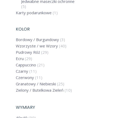
Jedwabne maseczki ochronne
(5)
JEDWABNA 
Karty podarunkowe
(1)
GUMKA 
PROMOCY
KOLOR
5
Bordowy / Burgundowy
(3)
Wzorzyste / we Wzory
(40)
Pudrowy Róż
(29)
Ecru
(29)
Cappuccino
(21)
60%
Czarny
(11)
Czerwony
(11)
Granatowy / Niebieski
(25)
Zielony / Butelkowa Zieleń
(10)
WYMIARY
40x40
(30)