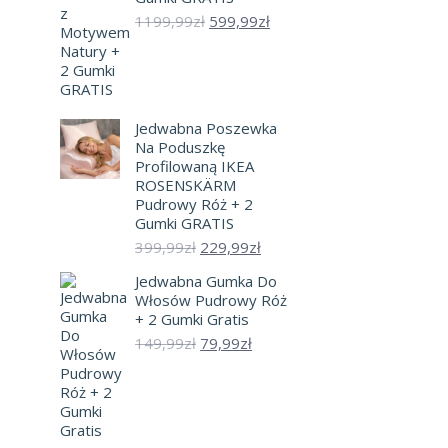
Pierwotna
Aktualna
1199,99
zł
599,99
zł
cena
cena
wynosiła:
wynosi:
1199,99zł.
599,99zł.
O
Jedwabna Poszewka
Na Poduszkę
Profilowaną IKEA
ROSENSKÄRM
Pudrowy Róż + 2
Gumki GRATIS
Promocje sprawd
Pierwotna
Aktualna
399,99
zł
229,99
zł
cena
cena
JEDWABNA
Jedwabna Gumka Do
wynosiła:
wynosi:
RÓŻ 40×
Włosów Pudrowy Róż
399,99zł.
229,99zł.
+ 2 Gumki Gratis
3
Pierwotna
Aktualna
149,99
zł
79,99
zł
cena
cena
wynosiła:
wynosi:
149,99zł.
79,99zł.
48%