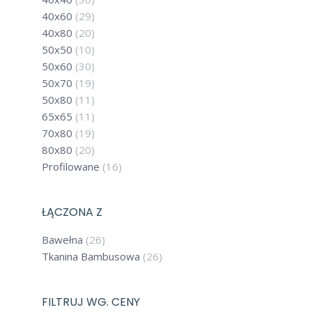
40x60
(29)
40x80
(20)
50x50
(10)
Promocje sprawd
50x60
(30)
JEDWABNA 
50x70
(19)
OCZY D
50x80
(11)
ZESTAW P
65x65
(11)
70x80
(19)
80x80
(20)
6
Profilowane
(16)
ŁĄCZONA Z
60%
Bawełna
(26)
Tkanina Bambusowa
(26)
FILTRUJ WG. CENY