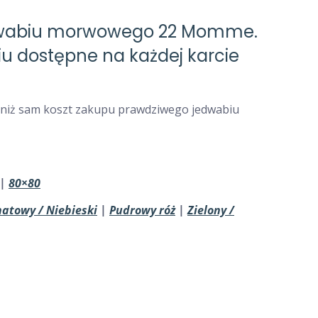
edwabiu morwowego 22 Momme.
iu dostępne na każdej karcie
ze niż sam koszt zakupu prawdziwego jedwabiu
|
80×80
atowy / Niebieski
|
Pudrowy róż
|
Zielony /