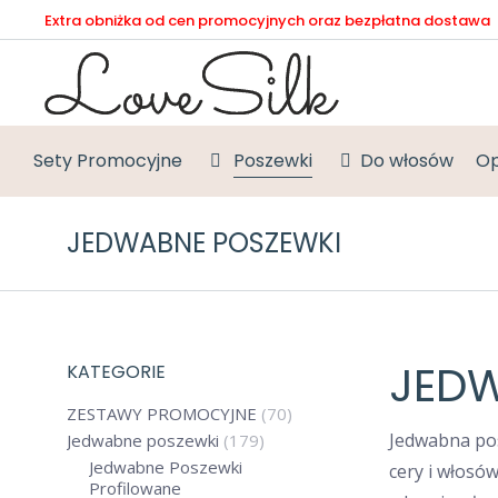
Extra obniżka od cen promocyjnych oraz bezpłatna dostawa
Sety Promocyjne
Poszewki
Do włosów
Op
JEDWABNE POSZEWKI
JEDW
KATEGORIE
ZESTAWY PROMOCYJNE
(70)
Jedwabna pos
Jedwabne poszewki
(179)
Jedwabne Poszewki
cery i włosó
Profilowane