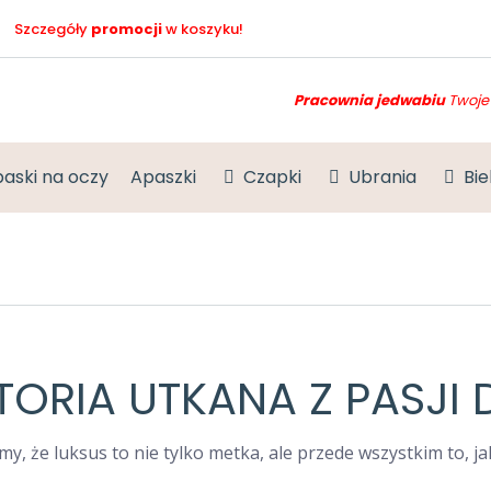
Szczegóły
promocji
w koszyku!
Pracownia jedwabiu
Twoje 
aski na oczy
Apaszki
Czapki
Ubrania
Bie
STORIA UTKANA Z PASJI
, że luksus to nie tylko metka, ale przede wszystkim to, ja