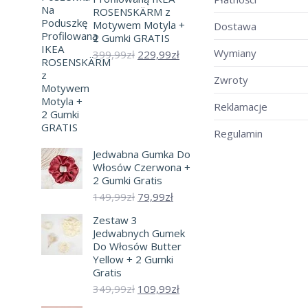
ROSENSKÄRM z
Motywem Motyla +
Dostawa
2 Gumki GRATIS
Wymiany
Pierwotna
Aktualna
399,99
zł
229,99
zł
cena
cena
wynosiła:
wynosi:
Zwroty
399,99zł.
229,99zł.
Reklamacje
Regulamin
Jedwabna Gumka Do
Włosów Czerwona +
2 Gumki Gratis
Pierwotna
Aktualna
149,99
zł
79,99
zł
cena
cena
Zestaw 3
wynosiła:
wynosi:
Jedwabnych Gumek
149,99zł.
79,99zł.
Do Włosów Butter
Yellow + 2 Gumki
Gratis
Pierwotna
Aktualna
349,99
zł
109,99
zł
cena
cena