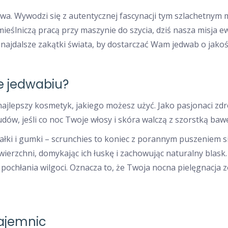
a. Wywodzi się z autentycznej fascynacji tym szlachetnym ma
mieślniczą pracą przy maszynie do szycia, dziś nasza misja 
 najdalsze zakątki świata, by dostarczać Wam jedwab o jako
e jedwabiu?
 i najlepszy kosmetyk, jakiego możesz użyć. Jako pasjonaci z
udów, jeśli co noc Twoje włosy i skóra walczą z szorstką baw
łki i gumki – scrunchies to koniec z porannym puszeniem s
rzchni, domykając ich łuskę i zachowując naturalny blask.
 pochłania wilgoci. Oznacza to, że Twoja nocna pielęgnacja zo
tajemnic