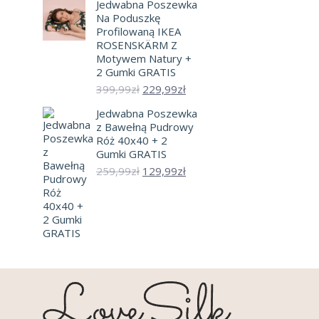
Jedwabna Poszewka
wynosiła:
wynosi:
Na Poduszkę
349,99zł.
109,99zł.
Profilowaną IKEA
ROSENSKÄRM Z
Motywem Natury +
2 Gumki GRATIS
Pierwotna
Aktualna
399,99
zł
229,99
zł
cena
cena
Jedwabna Poszewka
wynosiła:
wynosi:
z Bawełną Pudrowy
399,99zł.
229,99zł.
Róż 40x40 + 2
Gumki GRATIS
Pierwotna
Aktualna
259,99
zł
129,99
zł
cena
cena
wynosiła:
wynosi:
259,99zł.
129,99zł.