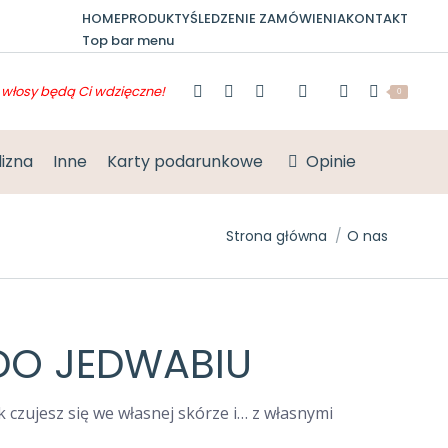
HOME
PRODUKTY
ŚLEDZENIE ZAMÓWIENIA
KONTAKT
Top bar menu
włosy będą Ci wdzięczne!
0
lizna
Inne
Karty podarunkowe
Opinie
Jesteś tutaj:
Strona główna
O nas
 DO JEDWABIU
k czujesz się we własnej skórze i… z własnymi