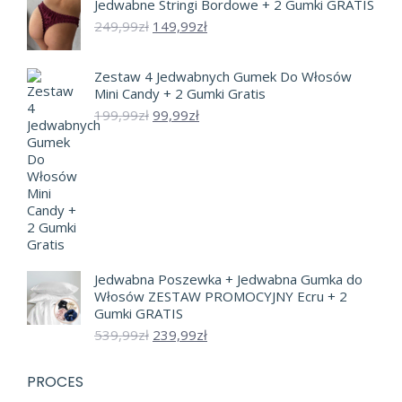
Jedwabne Stringi Bordowe + 2 Gumki GRATIS
wynosiła:
wynosi:
439,99zł.
239,99zł.
Pierwotna
Aktualna
249,99
zł
149,99
zł
cena
cena
wynosiła:
wynosi:
Zestaw 4 Jedwabnych Gumek Do Włosów
249,99zł.
149,99zł.
Mini Candy + 2 Gumki Gratis
Pierwotna
Aktualna
199,99
zł
99,99
zł
cena
cena
wynosiła:
wynosi:
199,99zł.
99,99zł.
Jedwabna Poszewka + Jedwabna Gumka do
Włosów ZESTAW PROMOCYJNY Ecru + 2
Gumki GRATIS
Pierwotna
Aktualna
539,99
zł
239,99
zł
cena
cena
wynosiła:
wynosi:
PROCES
539,99zł.
239,99zł.