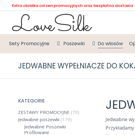
Extra obniżka od cen promocyjnych oraz bezpłatna dostawa
Sety Promocyjne
Poszewki
Do włosów
Op
JEDWABNE WYPEŁNIACZE DO KOK
JEDW
KATEGORIE
ZESTAWY PROMOCYJNE
(70)
Jedwabne wyp
Jedwabne poszewki
(179)
Jedwabne Poszewki
Przykładamy 
Profilowane