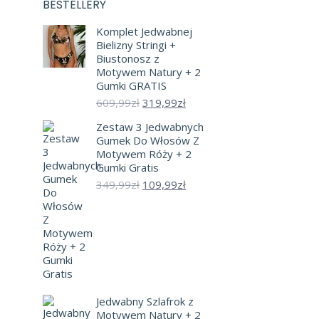
BESTELLERY
Komplet Jedwabnej
Bielizny Stringi +
Biustonosz z
Motywem Natury + 2
Gumki GRATIS
Pierwotna
Aktualna
609,99
zł
319,99
zł
cena
cena
Zestaw 3 Jedwabnych
wynosiła:
wynosi:
Gumek Do Włosów Z
609,99zł.
319,99zł.
Motywem Róży + 2
Gumki Gratis
Pierwotna
Aktualna
349,99
zł
109,99
zł
cena
cena
wynosiła:
wynosi:
349,99zł.
109,99zł.
Jedwabny Szlafrok z
Motywem Natury + 2