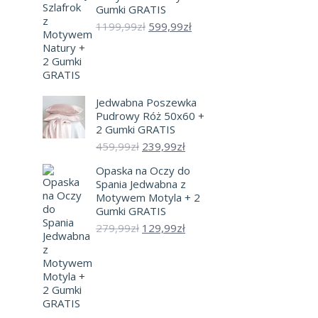
Gumki GRATIS
Pierwotna
Aktualna
1199,99
zł
599,99
zł
cena
cena
wynosiła:
wynosi:
1199,99zł.
599,99zł.
Jedwabna Poszewka
Pudrowy Róż 50x60 +
2 Gumki GRATIS
Pierwotna
Aktualna
459,99
zł
239,99
zł
cena
cena
Opaska na Oczy do
wynosiła:
wynosi:
Spania Jedwabna z
459,99zł.
239,99zł.
Motywem Motyla + 2
Gumki GRATIS
Pierwotna
Aktualna
279,99
zł
129,99
zł
cena
cena
wynosiła:
wynosi:
279,99zł.
129,99zł.