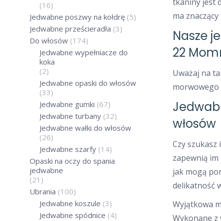
tkaniny jest
(16)
ma znaczący 
Jedwabne poszwy na kołdrę
(5)
Jedwabne prześcieradła
(3)
Nasze j
Do włosów
(174)
22 Mom
Jedwabne wypełniacze do
koka
(2)
Uważaj na ta
Jedwabne opaski do włosów
morwowego p
(33)
Jedwabne
Jedwabne gumki
(67)
Jedwabne turbany
(32)
włosów
Jedwabne wałki do włosów
(26)
Czy szukasz 
Jedwabne szarfy
(14)
zapewnią im 
Opaski na oczy do spania
jedwabne
jak mogą pom
(21)
delikatność 
Ubrania
(100)
Jedwabne koszule
(3)
Wyjątkowa mi
Jedwabne spódnice
(4)
Wykonane z wy