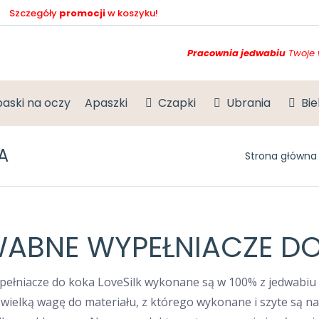
Szczegóły
promocji
w koszyku!
Pracownia jedwabiu
Twoje 
aski na oczy
Apaszki
Czapki
Ubrania
Bie
A
Jesteś tutaj:
Strona główna
ABNE WYPEŁNIACZE D
ełniacze do koka LoveSilk wykonane są w 100% z jedwabiu 
wielką wagę do materiału, z którego wykonane i szyte są 