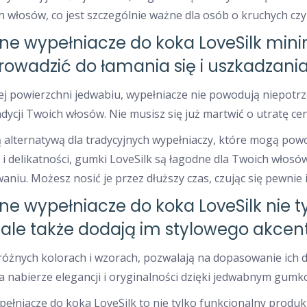
h włosów, co jest szczególnie ważne dla osób o kruchych czy
 wypełniacze do koka LoveSilk minimal
owadzić do łamania się i uszkadzani
iej powierzchni jedwabiu, wypełniacze nie powodują niepotr
ndycji Twoich włosów. Nie musisz się już martwić o utratę
 alternatywą dla tradycyjnych wypełniaczy, które mogą powo
i i delikatności, gumki LoveSilk są łagodne dla Twoich włosó
aniu. Możesz nosić je przez dłuższy czas, czując się pewnie
e wypełniacze do koka LoveSilk nie ty
 ale także dodają im stylowego akcen
óżnych kolorach i wzorach, pozwalają na dopasowanie ich d
a nabierze elegancji i oryginalności dzięki jedwabnym gumk
łniacze do koka LoveSilk to nie tylko funkcjonalny produkt,