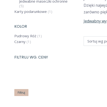
Jedwabne maseczki ochronne
Dzięki najwy
(5)
Karty podarunkowe
(1)
zarówno pięk
Jedwabny wyp
KOLOR
Pudrowy Róż
(1)
Czarny
(1)
Promocje sprawd
61%
FILTRUJ WG. CENY
JEDWABNY
Cena
Cena
PUDROWY 
min
max
1
D
Filtruj