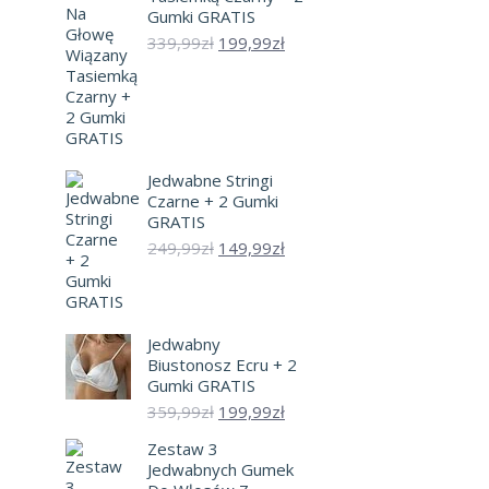
Gumki GRATIS
Pierwotna
Aktualna
339,99
zł
199,99
zł
cena
cena
wynosiła:
wynosi:
339,99zł.
199,99zł.
Jedwabne Stringi
Czarne + 2 Gumki
GRATIS
Pierwotna
Aktualna
249,99
zł
149,99
zł
cena
cena
wynosiła:
wynosi:
249,99zł.
149,99zł.
Jedwabny
Biustonosz Ecru + 2
Gumki GRATIS
Pierwotna
Aktualna
359,99
zł
199,99
zł
cena
cena
Zestaw 3
wynosiła:
wynosi:
Jedwabnych Gumek
359,99zł.
199,99zł.