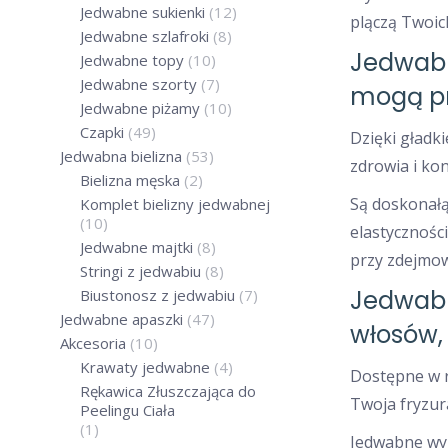
Jedwabne sukienki
(12)
plączą Twoic
Jedwabne szlafroki
(8)
Jedwabne
Jedwabne topy
(10)
Jedwabne szorty
(7)
mogą pr
Jedwabne piżamy
(10)
Czapki
(49)
Dzięki gładk
Jedwabna bielizna
(53)
zdrowia i ko
Bielizna męska
(2)
Są doskonałą
Komplet bielizny jedwabnej
(10)
elastycznośc
Jedwabne majtki
(8)
przy zdejmow
Stringi z jedwabiu
(8)
Jedwabn
Biustonosz z jedwabiu
(7)
Jedwabne apaszki
(47)
włosów,
Akcesoria
(10)
Krawaty jedwabne
(4)
Dostępne w r
Rękawica Złuszczająca do
Twoja fryzur
Peelingu Ciała
(1)
Jedwabne wype