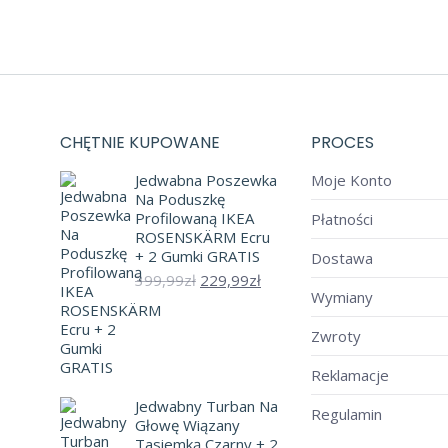
CHĘTNIE KUPOWANE
PROCES
Jedwabna Poszewka
Moje Konto
Na Poduszkę
Profilowaną IKEA
Płatności
ROSENSKÄRM Ecru
+ 2 Gumki GRATIS
Dostawa
Pierwotna
Aktualna
399,99
zł
229,99
zł
Wymiany
cena
cena
wynosiła:
wynosi:
399,99zł.
229,99zł.
Zwroty
Reklamacje
Jedwabny Turban Na
Regulamin
Głowę Wiązany
Tasiemką Czarny + 2