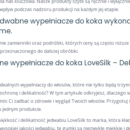
 dla nas kluczowa. Nasze produkty szyte są ręcznie i wyłączn
wpływ podczas nadzoru produkcji na każdym jej etapie.
edwabne wypełniacze do koka wykon
me.
nie zamienniki oraz podróbki, których ceny są często niżs
rzeznaczonego do dalszej obróbki.
 wypełniacze do koka LoveSilk – Deli
idealnych wypełniaczy do włosów, które nie tylko będą trzym
ochronę i delikatność? W tym artykule odkryjesz, dlaczego w
óc Ci zadbać o zdrowie i wygląd Twoich włosów. Przygotuj si
w jednym produkcie.
ękkość i delikatność jedwabiu LoveSilk to marka, która kła
sokiej jakości jedwabiu, te gumki są niezwykle miękkie i de