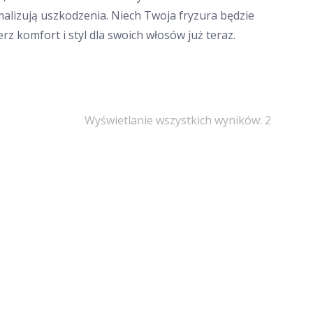
malizują uszkodzenia. Niech Twoja fryzura będzie
 komfort i styl dla swoich włosów już teraz.
Posort
Wyświetlanie wszystkich wyników: 2
według
popular
mki
GRATIS
O KOKA
TIS
a
tualna
na
nosi:
99zł.