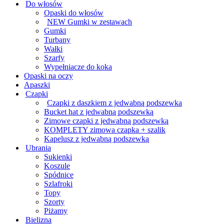
Do włosów
Opaski do włosów
NEW Gumki w zestawach
Gumki
Turbany
Wałki
Szarfy
Wypełniacze do koka
Opaski na oczy
Apaszki
Czapki
Czapki z daszkiem z jedwabną podszewka
Bucket hat z jedwabną podszewką
Zimowe czapki z jedwabną podszewką
KOMPLETY zimowa czapka + szalik
Kapelusz z jedwabną podszewką
Ubrania
Sukienki
Koszule
Spódnice
Szlafroki
Topy
Szorty
Piżamy
Bielizna