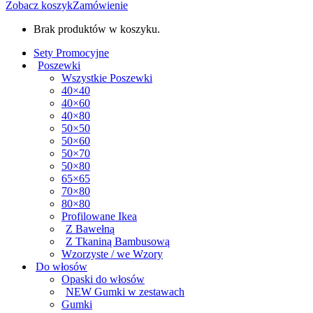
Zobacz koszyk
Zamówienie
Brak produktów w koszyku.
Sety Promocyjne
Poszewki
Wszystkie Poszewki
40×40
40×60
40×80
50×50
50×60
50×70
50×80
65×65
70×80
80×80
Profilowane Ikea
Z Bawełną
Z Tkaniną Bambusową
Wzorzyste / we Wzory
Do włosów
Opaski do włosów
NEW Gumki w zestawach
Gumki