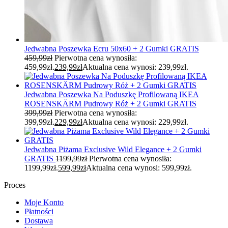
Jedwabna Poszewka Ecru 50x60 + 2 Gumki GRATIS
459,99
zł
Pierwotna cena wynosiła:
459,99zł.
239,99
zł
Aktualna cena wynosi: 239,99zł.
Jedwabna Poszewka Na Poduszkę Profilowaną IKEA
ROSENSKÄRM Pudrowy Róż + 2 Gumki GRATIS
399,99
zł
Pierwotna cena wynosiła:
399,99zł.
229,99
zł
Aktualna cena wynosi: 229,99zł.
Jedwabna Piżama Exclusive Wild Elegance + 2 Gumki
GRATIS
1199,99
zł
Pierwotna cena wynosiła:
1199,99zł.
599,99
zł
Aktualna cena wynosi: 599,99zł.
Proces
Moje Konto
Płatności
Dostawa