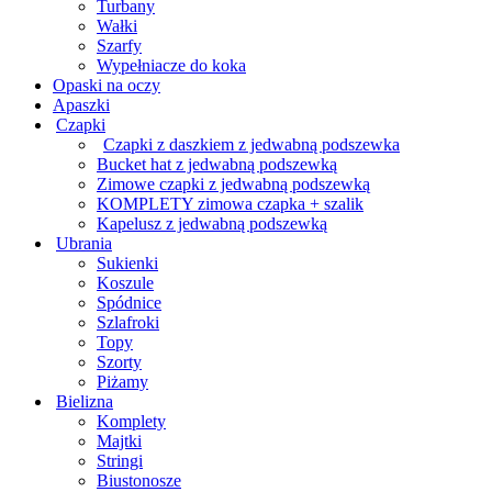
Turbany
Wałki
Szarfy
Wypełniacze do koka
Opaski na oczy
Apaszki
Czapki
Czapki z daszkiem z jedwabną podszewka
Bucket hat z jedwabną podszewką
Zimowe czapki z jedwabną podszewką
KOMPLETY zimowa czapka + szalik
Kapelusz z jedwabną podszewką
Ubrania
Sukienki
Koszule
Spódnice
Szlafroki
Topy
Szorty
Piżamy
Bielizna
Komplety
Majtki
Stringi
Biustonosze