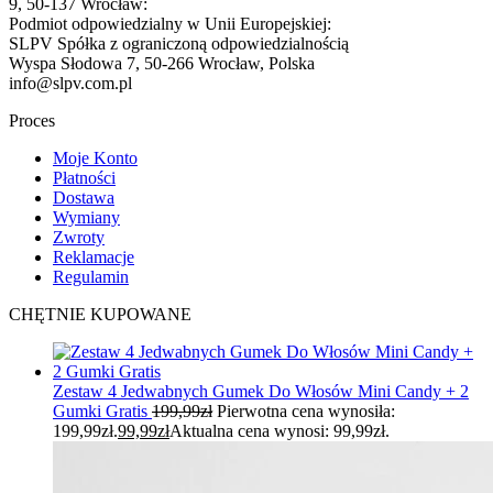
9, 50-137 Wrocław:
Podmiot odpowiedzialny w Unii Europejskiej:
SLPV Spółka z ograniczoną odpowiedzialnością
Wyspa Słodowa 7, 50-266 Wrocław, Polska
info@slpv.com.pl
Proces
Moje Konto
Płatności
Dostawa
Wymiany
Zwroty
Reklamacje
Regulamin
CHĘTNIE KUPOWANE
Zestaw 4 Jedwabnych Gumek Do Włosów Mini Candy + 2
Gumki Gratis
199,99
zł
Pierwotna cena wynosiła:
199,99zł.
99,99
zł
Aktualna cena wynosi: 99,99zł.