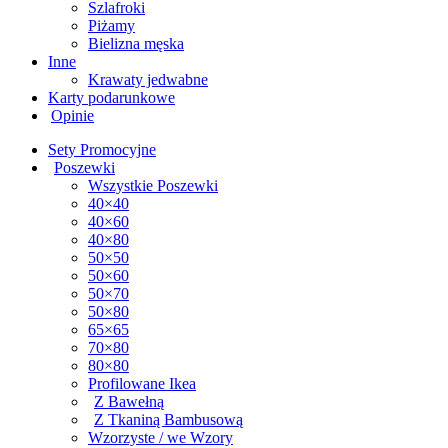
Szlafroki
Piżamy
Bielizna męska
Inne
Krawaty jedwabne
Karty podarunkowe
Opinie
Sety Promocyjne
Poszewki
Wszystkie Poszewki
40×40
40×60
40×80
50×50
50×60
50×70
50×80
65×65
70×80
80×80
Profilowane Ikea
Z Bawełną
Z Tkaniną Bambusową
Wzorzyste / we Wzory