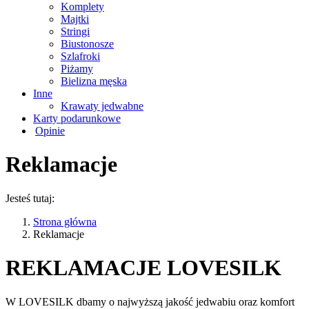
Komplety
Majtki
Stringi
Biustonosze
Szlafroki
Piżamy
Bielizna męska
Inne
Krawaty jedwabne
Karty podarunkowe
Opinie
Reklamacje
Jesteś tutaj:
Strona główna
Reklamacje
REKLAMACJE LOVESILK
W LOVESILK dbamy o najwyższą jakość jedwabiu oraz komfort