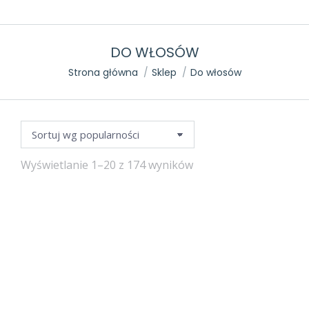
DO WŁOSÓW
Jesteś tutaj:
Strona główna
Sklep
Do włosów
Posortowane
Wyświetlanie 1–20 z 174 wyników
według
popularności
47%
+ Gumki
GRATIS