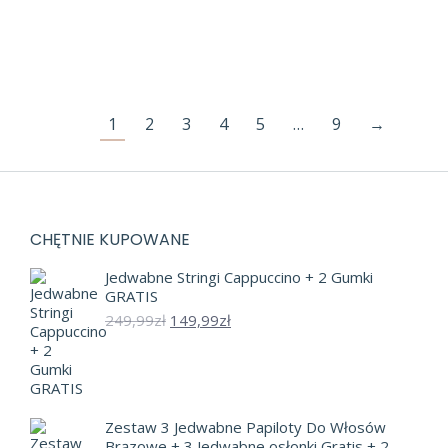
Pierwotna
Aktualna
239,99
zł
109,99
zł
cena
cena
wynosiła:
wynosi:
Szczegóły
239,99zł.
109,99zł.
1
2
3
4
5
…
9
→
CHĘTNIE KUPOWANE
Jedwabne Stringi Cappuccino + 2 Gumki
GRATIS
Pierwotna
Aktualna
249,99
zł
149,99
zł
cena
cena
wynosiła:
wynosi:
249,99zł.
149,99zł.
Zestaw 3 Jedwabne Papiloty Do Włosów
Brązowe + 3 Jedwabne osłonki Gratis + 2