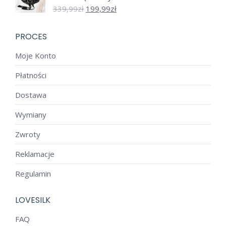
Pierwotna
Aktualna
339,99
zł
199,99
zł
cena
cena
wynosiła:
wynosi:
PROCES
339,99zł.
199,99zł.
Moje Konto
Płatności
Dostawa
Wymiany
Zwroty
Reklamacje
Regulamin
LOVESILK
FAQ