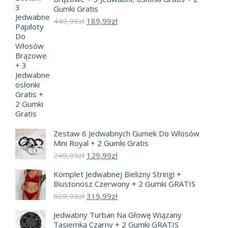
Gumki Gratis
Pierwotna
Aktualna
449,99
zł
189,99
zł
cena
cena
wynosiła:
wynosi:
449,99zł.
189,99zł.
Zestaw 6 Jedwabnych Gumek Do Włosów
Mini Royal + 2 Gumki Gratis
Pierwotna
Aktualna
249,99
zł
129,99
zł
cena
cena
Komplet Jedwabnej Bielizny Stringi +
wynosiła:
wynosi:
Biustonosz Czerwony + 2 Gumki GRATIS
249,99zł.
129,99zł.
Pierwotna
Aktualna
609,99
zł
319,99
zł
cena
cena
Jedwabny Turban Na Głowę Wiązany
wynosiła:
wynosi:
Tasiemką Czarny + 2 Gumki GRATIS
609,99zł.
319,99zł.