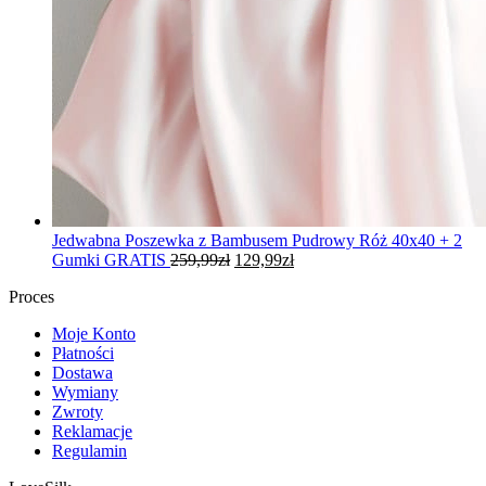
Jedwabna Poszewka z Bambusem Pudrowy Róż 40x40 + 2
Pierwotna
Aktualna
Gumki GRATIS
259,99
zł
129,99
zł
cena
cena
Proces
wynosiła:
wynosi:
259,99zł.
129,99zł.
Moje Konto
Płatności
Dostawa
Wymiany
Zwroty
Reklamacje
Regulamin