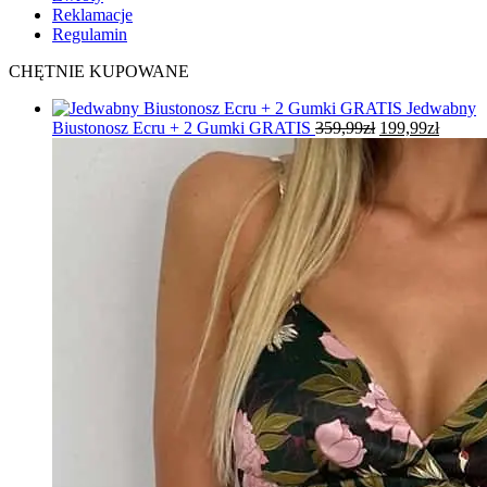
Reklamacje
Regulamin
CHĘTNIE KUPOWANE
Jedwabny
Pierwotna
Aktual
Biustonosz Ecru + 2 Gumki GRATIS
359,99
zł
199,99
zł
cena
cena
wynosiła:
wynosi
359,99zł.
199,99