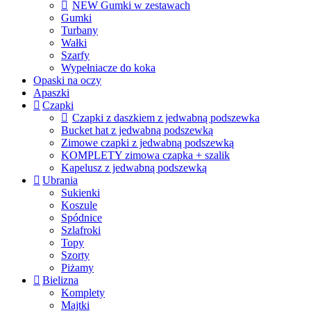
NEW Gumki w zestawach
Gumki
Turbany
Wałki
Szarfy
Wypełniacze do koka
Opaski na oczy
Apaszki
Czapki
Czapki z daszkiem z jedwabną podszewka
Bucket hat z jedwabną podszewką
Zimowe czapki z jedwabną podszewką
KOMPLETY zimowa czapka + szalik
Kapelusz z jedwabną podszewką
Ubrania
Sukienki
Koszule
Spódnice
Szlafroki
Topy
Szorty
Piżamy
Bielizna
Komplety
Majtki