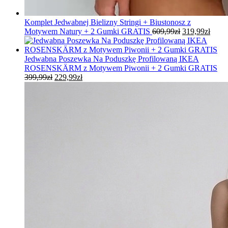
Komplet Jedwabnej Bielizny Stringi + Biustonosz z
Pierwotna
Aktu
Motywem Natury + 2 Gumki GRATIS
609,99
zł
319,99
zł
cena
cena
wynosiła:
wynos
609,99zł.
319,9
Jedwabna Poszewka Na Poduszkę Profilowaną IKEA
ROSENSKÄRM z Motywem Piwonii + 2 Gumki GRATIS
Pierwotna
Aktualna
399,99
zł
229,99
zł
cena
cena
wynosiła:
wynosi:
399,99zł.
229,99zł.