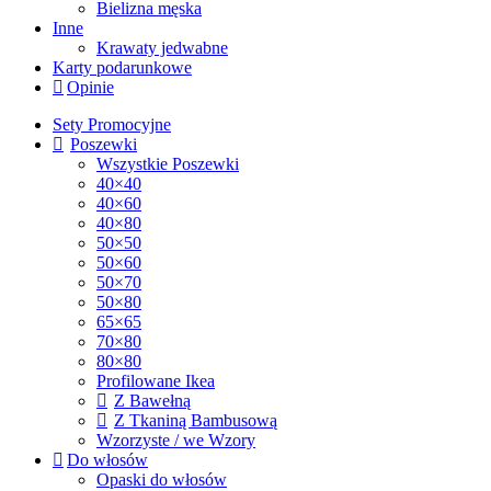
Bielizna męska
Inne
Krawaty jedwabne
Karty podarunkowe
Opinie
Sety Promocyjne
Poszewki
Wszystkie Poszewki
40×40
40×60
40×80
50×50
50×60
50×70
50×80
65×65
70×80
80×80
Profilowane Ikea
Z Bawełną
Z Tkaniną Bambusową
Wzorzyste / we Wzory
Do włosów
Opaski do włosów