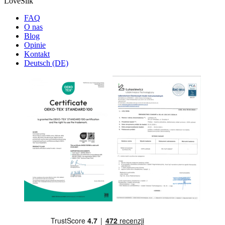
LoveSilk
FAQ
O nas
Blog
Opinie
Kontakt
Deutsch (DE)