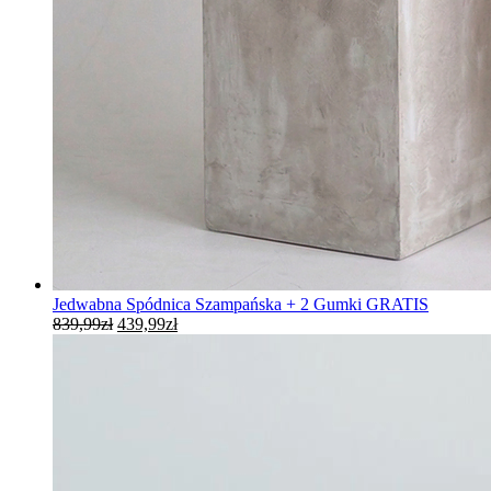
Jedwabna Spódnica Szampańska + 2 Gumki GRATIS
Pierwotna
Aktualna
839,99
zł
439,99
zł
cena
cena
wynosiła:
wynosi:
839,99zł.
439,99zł.