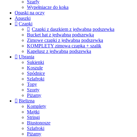
Szarfy
Wypełniacze do koka
Opaski na oczy
Apaszki
Czapki
Czapki z daszkiem z jedwabną podszewka
Bucket hat z jedwabną podszewką
Zimowe czapki z jedwabną podszewką
KOMPLETY zimowa czapka + szalik
Kapelusz z jedwabną podszewką
Ubrania
Sukienki
Koszule
Spódnice
Szlafroki
Topy
Szorty
Piżamy
Bielizna
Komplety
Majtki
Stringi
Biustonosze
Szlafroki
Piżamy