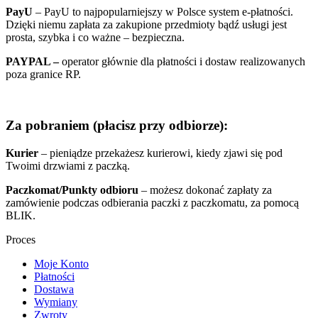
PayU
– PayU to najpopularniejszy w Polsce system e-płatności.
Dzięki niemu zapłata za zakupione przedmioty bądź usługi jest
prosta, szybka i co ważne – bezpieczna.
PAYPAL –
operator głównie dla płatności i dostaw realizowanych
poza granice RP.
Za pobraniem (płacisz przy odbiorze):
Kurier
– pieniądze przekażesz kurierowi, kiedy zjawi się pod
Twoimi drzwiami z paczką.
Paczkomat/Punkty odbioru
– możesz dokonać zapłaty za
zamówienie podczas odbierania paczki z paczkomatu, za pomocą
BLIK.
Proces
Moje Konto
Płatności
Dostawa
Wymiany
Zwroty