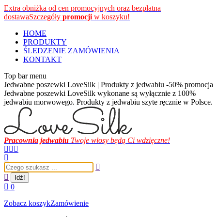
Przewiń
Extra obniżka od cen promocyjnych oraz bezpłatna
do
dostawa
Szczegóły
promocji
w koszyku!
zawartości
HOME
PRODUKTY
ŚLEDZENIE ZAMÓWIENIA
KONTAKT
Top bar menu
Jedwabne poszewki LoveSilk | Produkty z jedwabiu -50% promocja
Jedwabne poszewki LoveSilk wykonane są wyłącznie z 100%
jedwabiu morwowego. Produkty z jedwabiu szyte ręcznie w Polsce.
Pracownia jedwabiu
Twoje włosy będą Ci wdzięczne!
Facebook
Instagram
YouTube
page
page
page
Szukaj:
opens
opens
opens
in
in
in
new
new
new
0
window
window
window
Zobacz koszyk
Zamówienie