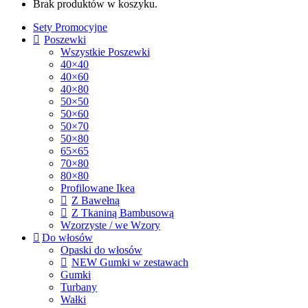
Brak produktów w koszyku.
Sety Promocyjne
Poszewki
Wszystkie Poszewki
40×40
40×60
40×80
50×50
50×60
50×70
50×80
65×65
70×80
80×80
Profilowane Ikea
Z Bawełną
Z Tkaniną Bambusową
Wzorzyste / we Wzory
Do włosów
Opaski do włosów
NEW Gumki w zestawach
Gumki
Turbany
Wałki