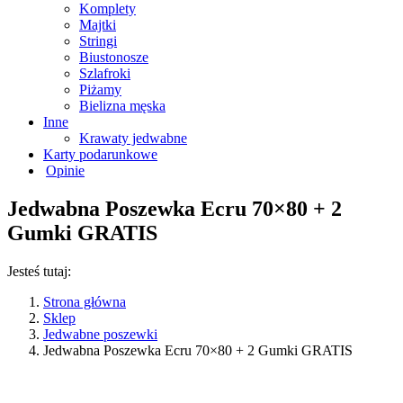
Komplety
Majtki
Stringi
Biustonosze
Szlafroki
Piżamy
Bielizna męska
Inne
Krawaty jedwabne
Karty podarunkowe
Opinie
Jedwabna Poszewka Ecru 70×80 + 2
Gumki GRATIS
Jesteś tutaj:
Strona główna
Sklep
Jedwabne poszewki
Jedwabna Poszewka Ecru 70×80 + 2 Gumki GRATIS