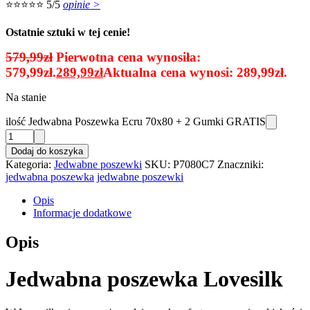
⭐⭐⭐⭐⭐ 5/5
opinie >
Ostatnie sztuki w tej cenie!
579,99
zł
Pierwotna cena wynosiła:
579,99zł.
289,99
zł
Aktualna cena wynosi: 289,99zł.
Na stanie
ilość Jedwabna Poszewka Ecru 70x80 + 2 Gumki GRATIS
Dodaj do koszyka
Kategoria:
Jedwabne poszewki
SKU:
P7080C7
Znaczniki:
jedwabna poszewka
jedwabne poszewki
Opis
Informacje dodatkowe
Opis
Jedwabna poszewka Lovesilk