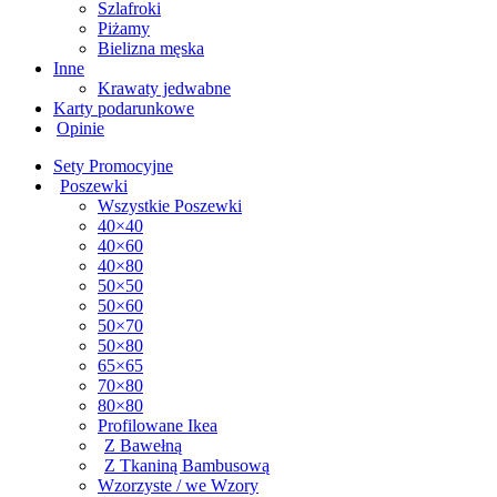
Szlafroki
Piżamy
Bielizna męska
Inne
Krawaty jedwabne
Karty podarunkowe
Opinie
Sety Promocyjne
Poszewki
Wszystkie Poszewki
40×40
40×60
40×80
50×50
50×60
50×70
50×80
65×65
70×80
80×80
Profilowane Ikea
Z Bawełną
Z Tkaniną Bambusową
Wzorzyste / we Wzory