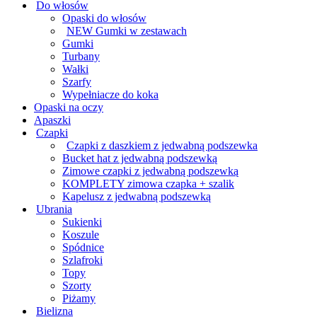
Do włosów
Opaski do włosów
NEW Gumki w zestawach
Gumki
Turbany
Wałki
Szarfy
Wypełniacze do koka
Opaski na oczy
Apaszki
Czapki
Czapki z daszkiem z jedwabną podszewka
Bucket hat z jedwabną podszewką
Zimowe czapki z jedwabną podszewką
KOMPLETY zimowa czapka + szalik
Kapelusz z jedwabną podszewką
Ubrania
Sukienki
Koszule
Spódnice
Szlafroki
Topy
Szorty
Piżamy
Bielizna