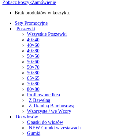
Zobacz koszyk
Zamówienie
Brak produktów w koszyku.
Sety Promocyjne
Poszewki
Wszystkie Poszewki
40×40
40×60
40×80
50×50
50×60
50×70
50×80
65×65
70×80
80×80
Profilowane Ikea
Z Bawełną
Z Tkaniną Bambusową
Wzorzyste / we Wzory
Do włosów
Opaski do włosów
NEW Gumki w zestawach
Gumki