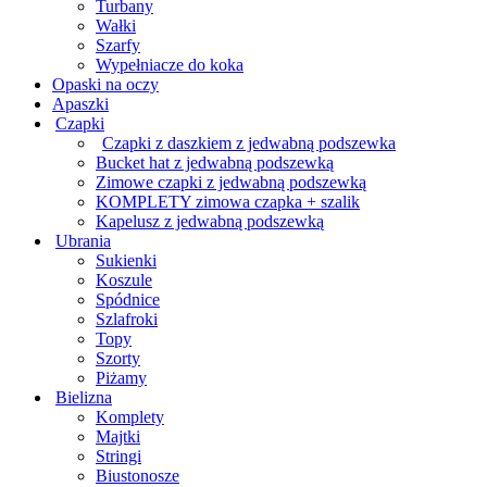
Turbany
Wałki
Szarfy
Wypełniacze do koka
Opaski na oczy
Apaszki
Czapki
Czapki z daszkiem z jedwabną podszewka
Bucket hat z jedwabną podszewką
Zimowe czapki z jedwabną podszewką
KOMPLETY zimowa czapka + szalik
Kapelusz z jedwabną podszewką
Ubrania
Sukienki
Koszule
Spódnice
Szlafroki
Topy
Szorty
Piżamy
Bielizna
Komplety
Majtki
Stringi
Biustonosze