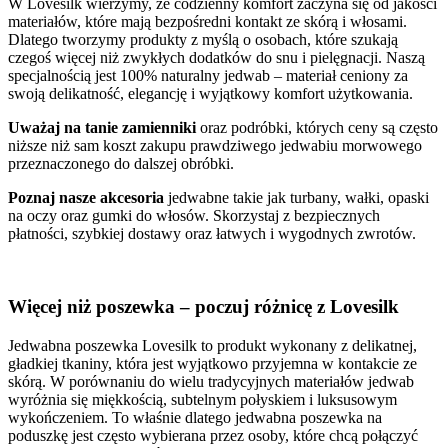
W Lovesilk wierzymy, że codzienny komfort zaczyna się od jakości
materiałów, które mają bezpośredni kontakt ze skórą i włosami.
Dlatego tworzymy produkty z myślą o osobach, które szukają
czegoś więcej niż zwykłych dodatków do snu i pielęgnacji. Naszą
specjalnością jest 100% naturalny jedwab – materiał ceniony za
swoją delikatność, elegancję i wyjątkowy komfort użytkowania.
Uważaj na tanie zamienniki
oraz podróbki, których ceny są często
niższe niż sam koszt zakupu prawdziwego jedwabiu morwowego
przeznaczonego do dalszej obróbki.
Poznaj nasze akcesoria
jedwabne takie jak turbany, wałki, opaski
na oczy oraz gumki do włosów. Skorzystaj z bezpiecznych
płatności, szybkiej dostawy oraz łatwych i wygodnych zwrotów.
Więcej niż poszewka – poczuj różnicę z Lovesilk
Jedwabna poszewka Lovesilk to produkt wykonany z delikatnej,
gładkiej tkaniny, która jest wyjątkowo przyjemna w kontakcie ze
skórą. W porównaniu do wielu tradycyjnych materiałów jedwab
wyróżnia się miękkością, subtelnym połyskiem i luksusowym
wykończeniem. To właśnie dlatego jedwabna poszewka na
poduszkę jest często wybierana przez osoby, które chcą połączyć