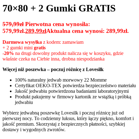
70×80 + 2 Gumki GRATIS
579,99
zł
Pierwotna cena wynosiła:
579,99zł.
289,99
zł
Aktualna cena wynosi: 289,99zł.
Darmowa wysyłka
z kodem: zamawiam
+ 2 gumki mini
gratis
-20%
na drugi dowolny produkt nalicza się w koszyku, gdzie
właśnie czeka na Ciebie inna, drobna niespodzianka
Więcej niż poszewka – poczuj różnicę z Lovesilk
100% naturalny jedwab morwowy 22 Momme
Certyfikat OEKO-TEX potwierdza bezpieczeństwo materiału
Jakość jedwabiu potwierdzona badaniami laboratoryjnymi
Produkt pakujemy w firmowy kartonik ze wstążką i próbką
jedwabiu
Wybierz jedwabną poszewkę Lovesilk i poczuj różnicę już od
pierwszej nocy. To codzienny luksus, który łączy piękno, komfort i
jakość premium. Skorzystaj z bezpiecznych płatności, szybkiej
dostawy i wygodnych zwrotów.