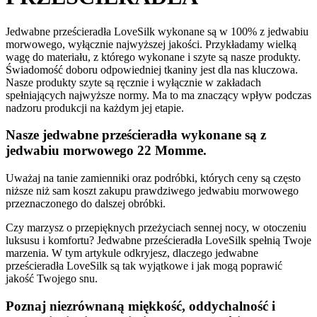
Jedwabne prześcieradła LoveSilk wykonane są w 100% z jedwabiu
morwowego, wyłącznie najwyższej jakości. Przykładamy wielką
wagę do materiału, z którego wykonane i szyte są nasze produkty.
Świadomość doboru odpowiedniej tkaniny jest dla nas kluczowa.
Nasze produkty szyte są ręcznie i wyłącznie w zakładach
spełniających najwyższe normy. Ma to ma znaczący wpływ podczas
nadzoru produkcji na każdym jej etapie.
Nasze jedwabne prześcieradła wykonane są z
jedwabiu morwowego 22 Momme.
Uważaj na tanie zamienniki oraz podróbki, których ceny są często
niższe niż sam koszt zakupu prawdziwego jedwabiu morwowego
przeznaczonego do dalszej obróbki.
Czy marzysz o przepięknych przeżyciach sennej nocy, w otoczeniu
luksusu i komfortu? Jedwabne prześcieradła LoveSilk spełnią Twoje
marzenia. W tym artykule odkryjesz, dlaczego jedwabne
prześcieradła LoveSilk są tak wyjątkowe i jak mogą poprawić
jakość Twojego snu.
Poznaj niezrównaną miękkość, oddychalność i