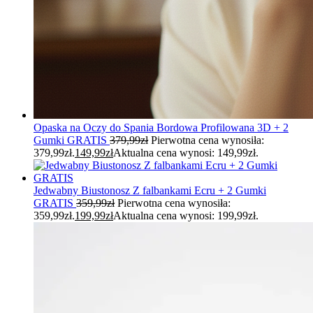
Opaska na Oczy do Spania Bordowa Profilowana 3D + 2
Gumki GRATIS
379,99
zł
Pierwotna cena wynosiła:
379,99zł.
149,99
zł
Aktualna cena wynosi: 149,99zł.
Jedwabny Biustonosz Z falbankami Ecru + 2 Gumki
GRATIS
359,99
zł
Pierwotna cena wynosiła:
359,99zł.
199,99
zł
Aktualna cena wynosi: 199,99zł.