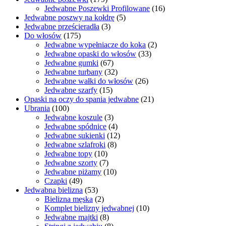
Jedwabne Poszewki Profilowane
(16)
Jedwabne poszwy na kołdrę
(5)
Jedwabne prześcieradła
(3)
Do włosów
(175)
Jedwabne wypełniacze do koka
(2)
Jedwabne opaski do włosów
(33)
Jedwabne gumki
(67)
Jedwabne turbany
(32)
Jedwabne wałki do włosów
(26)
Jedwabne szarfy
(15)
Opaski na oczy do spania jedwabne
(21)
Ubrania
(100)
Jedwabne koszule
(3)
Jedwabne spódnice
(4)
Jedwabne sukienki
(12)
Jedwabne szlafroki
(8)
Jedwabne topy
(10)
Jedwabne szorty
(7)
Jedwabne piżamy
(10)
Czapki
(49)
Jedwabna bielizna
(53)
Bielizna męska
(2)
Komplet bielizny jedwabnej
(10)
Jedwabne majtki
(8)