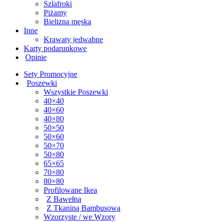
Szlafroki
Piżamy
Bielizna męska
Inne
Krawaty jedwabne
Karty podarunkowe
Opinie
Sety Promocyjne
Poszewki
Wszystkie Poszewki
40×40
40×60
40×80
50×50
50×60
50×70
50×80
65×65
70×80
80×80
Profilowane Ikea
Z Bawełną
Z Tkaniną Bambusową
Wzorzyste / we Wzory