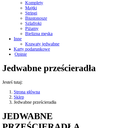
Komplety
Majtki
Stringi
Biustonosze
Szlafroki
Piżamy
Bielizna męska
Inne
Krawaty jedwabne
Karty podarunkowe
Opinie
Jedwabne prześcieradła
Jesteś tutaj:
Strona główna
Sklep
Jedwabne prześcieradła
JEDWABNE
PRZEŚCIERADŁA