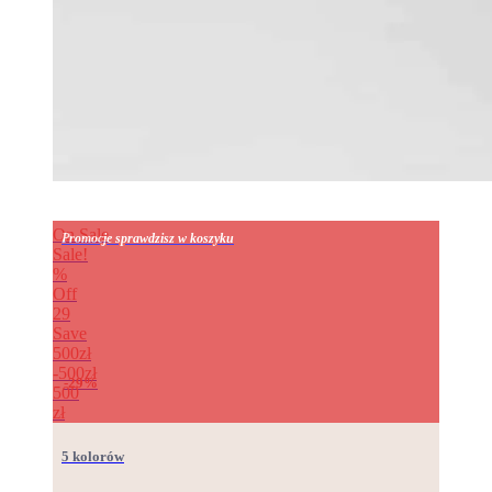
On Sale
Promocje sprawdzisz w koszyku
Sale!
%
Off
29
Save
500zł
500zł
29%
500
zł
5 kolorów