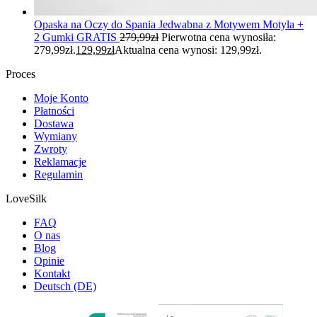
Opaska na Oczy do Spania Jedwabna z Motywem Motyla +
2 Gumki GRATIS
279,99
zł
Pierwotna cena wynosiła:
279,99zł.
129,99
zł
Aktualna cena wynosi: 129,99zł.
Proces
Moje Konto
Płatności
Dostawa
Wymiany
Zwroty
Reklamacje
Regulamin
LoveSilk
FAQ
O nas
Blog
Opinie
Kontakt
Deutsch (DE)