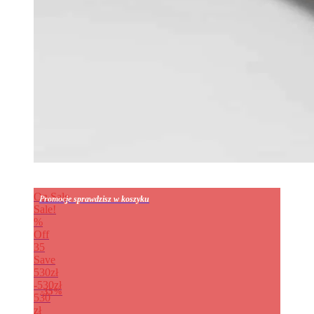
On Sale
Promocje sprawdzisz w koszyku
Sale!
%
Off
35
Save
530zł
530zł
35%
530
zł