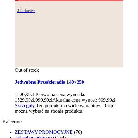
5 kolorów
Out of stock
Jedwabne Prześcieradło 140×250
1529,99
zł
Pierwotna cena wynosiła:
1529,99zł.
999,99
zł
Aktualna cena wynosi: 999,99zł.
Szczegóły
Ten produkt ma wiele wariantów. Opcje
można wybrać na stronie produktu
Kategorie
ZESTAWY PROMOCYJNE
(70)
Jedwabne poszewki
(179)