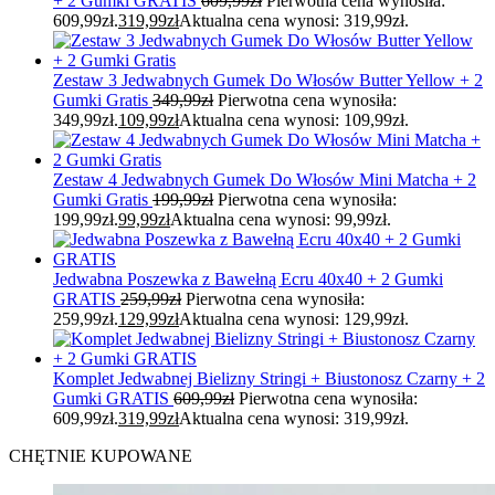
+ 2 Gumki GRATIS
609,99
zł
Pierwotna cena wynosiła:
609,99zł.
319,99
zł
Aktualna cena wynosi: 319,99zł.
Zestaw 3 Jedwabnych Gumek Do Włosów Butter Yellow + 2
Gumki Gratis
349,99
zł
Pierwotna cena wynosiła:
349,99zł.
109,99
zł
Aktualna cena wynosi: 109,99zł.
Zestaw 4 Jedwabnych Gumek Do Włosów Mini Matcha + 2
Gumki Gratis
199,99
zł
Pierwotna cena wynosiła:
199,99zł.
99,99
zł
Aktualna cena wynosi: 99,99zł.
Jedwabna Poszewka z Bawełną Ecru 40x40 + 2 Gumki
GRATIS
259,99
zł
Pierwotna cena wynosiła:
259,99zł.
129,99
zł
Aktualna cena wynosi: 129,99zł.
Komplet Jedwabnej Bielizny Stringi + Biustonosz Czarny + 2
Gumki GRATIS
609,99
zł
Pierwotna cena wynosiła:
609,99zł.
319,99
zł
Aktualna cena wynosi: 319,99zł.
CHĘTNIE KUPOWANE