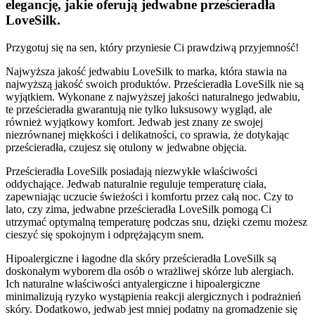
elegancję, jakie oferują jedwabne prześcieradła
LoveSilk.
Przygotuj się na sen, który przyniesie Ci prawdziwą przyjemność!
Najwyższa jakość jedwabiu LoveSilk to marka, która stawia na
najwyższą jakość swoich produktów. Prześcieradła LoveSilk nie są
wyjątkiem. Wykonane z najwyższej jakości naturalnego jedwabiu,
te prześcieradła gwarantują nie tylko luksusowy wygląd, ale
również wyjątkowy komfort. Jedwab jest znany ze swojej
niezrównanej miękkości i delikatności, co sprawia, że dotykając
prześcieradła, czujesz się otulony w jedwabne objęcia.
Prześcieradła LoveSilk posiadają niezwykłe właściwości
oddychające. Jedwab naturalnie reguluje temperaturę ciała,
zapewniając uczucie świeżości i komfortu przez całą noc. Czy to
lato, czy zima, jedwabne prześcieradła LoveSilk pomogą Ci
utrzymać optymalną temperaturę podczas snu, dzięki czemu możesz
cieszyć się spokojnym i odprężającym snem.
Hipoalergiczne i łagodne dla skóry prześcieradła LoveSilk są
doskonałym wyborem dla osób o wrażliwej skórze lub alergiach.
Ich naturalne właściwości antyalergiczne i hipoalergiczne
minimalizują ryzyko wystąpienia reakcji alergicznych i podrażnień
skóry. Dodatkowo, jedwab jest mniej podatny na gromadzenie się