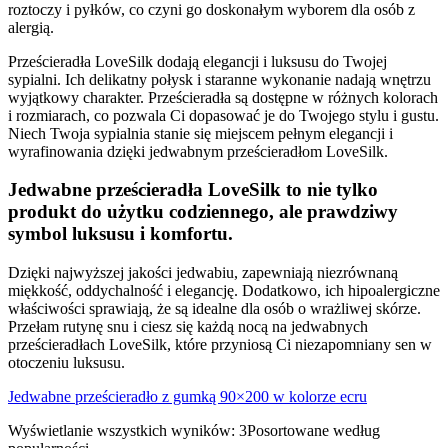
roztoczy i pyłków, co czyni go doskonałym wyborem dla osób z
alergią.
Prześcieradła LoveSilk dodają elegancji i luksusu do Twojej
sypialni. Ich delikatny połysk i staranne wykonanie nadają wnętrzu
wyjątkowy charakter. Prześcieradła są dostępne w różnych kolorach
i rozmiarach, co pozwala Ci dopasować je do Twojego stylu i gustu.
Niech Twoja sypialnia stanie się miejscem pełnym elegancji i
wyrafinowania dzięki jedwabnym prześcieradłom LoveSilk.
Jedwabne prześcieradła LoveSilk to nie tylko
produkt do użytku codziennego, ale prawdziwy
symbol luksusu i komfortu.
Dzięki najwyższej jakości jedwabiu, zapewniają niezrównaną
miękkość, oddychalność i elegancję. Dodatkowo, ich hipoalergiczne
właściwości sprawiają, że są idealne dla osób o wrażliwej skórze.
Przełam rutynę snu i ciesz się każdą nocą na jedwabnych
prześcieradłach LoveSilk, które przyniosą Ci niezapomniany sen w
otoczeniu luksusu.
Jedwabne prześcieradło z gumką 90×200 w kolorze ecru
Wyświetlanie wszystkich wyników: 3
Posortowane według