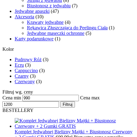
Stringi z jedwabiu
(8)
Biustonosz z jedwabiu
(7)
Jedwabne apaszki
(47)
Akcesoria
(10)
Krawaty jedwabne
(4)
Rękawica Złuszczająca do Peelingu Ciała
(1)
Jedwabne maseczki ochronne
(5)
Karty podarunkowe
(1)
Kolor
Pudrowy Róż
(3)
Ecru
(3)
Cappuccino
(3)
Czarny
(3)
Czerwony
(3)
Filtruj wg. ceny
Cena min
Cena max
Filtruj
BESTELLERY
Komplet Jedwabnej Bielizny Majtki + Biustonosz Czerwony