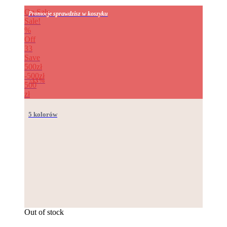
On Sale
Promocje sprawdzisz w koszyku
Sale!
%
Off
33
Save
500zł
500zł
33%
500
zł
5 kolorów
Out of stock