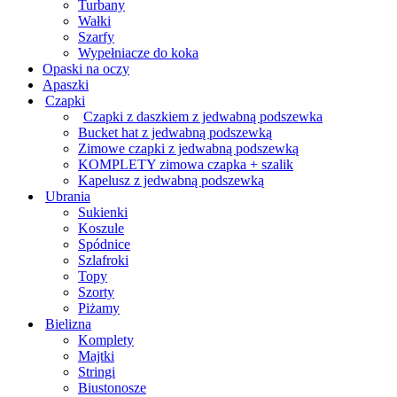
Turbany
Wałki
Szarfy
Wypełniacze do koka
Opaski na oczy
Apaszki
Czapki
Czapki z daszkiem z jedwabną podszewka
Bucket hat z jedwabną podszewką
Zimowe czapki z jedwabną podszewką
KOMPLETY zimowa czapka + szalik
Kapelusz z jedwabną podszewką
Ubrania
Sukienki
Koszule
Spódnice
Szlafroki
Topy
Szorty
Piżamy
Bielizna
Komplety
Majtki
Stringi
Biustonosze