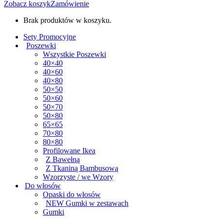
Zobacz koszyk
Zamówienie
Brak produktów w koszyku.
Sety Promocyjne
Poszewki
Wszystkie Poszewki
40×40
40×60
40×80
50×50
50×60
50×70
50×80
65×65
70×80
80×80
Profilowane Ikea
Z Bawełną
Z Tkaniną Bambusową
Wzorzyste / we Wzory
Do włosów
Opaski do włosów
NEW Gumki w zestawach
Gumki