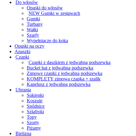
Do włosów
Opaski do włosów
NEW Gumki w zestawach
Gumki
Turbany
Wałki
Szarfy
Wypełniacze do koka
Opaski na oczy
Apaszki
Czapki
Czapki z daszkiem z jedwabną podszewka
Bucket hat z jedwabną podszewką
Zimowe czapki z jedwabną podszewką
KOMPLETY zimowa czapka + szalik
Kapelusz z jedwabną podszewką
Ubrania
Sukienki
Koszule
Spódnice
Szlafroki
Topy
Szorty
Piżamy
Bielizna