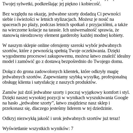
Twojej sylwetki, podkreślając jej piękno i kobiecość.
Bez względu na okazję, jedwabne szorty dodadzą Ci pewności
siebie i świeżości w letnich stylizacjach. Możesz je nosić na
spacerach po plaży, podczas letnich spotkań z przyjaciółmi, a także
na wieczorne kolacje na tarasie. Ich uniwersalność sprawia, że
stanowią nieodzowny element garderoby każdej modnej kobiety.
W naszym sklepie online oferujemy szeroki wybór jedwabnych
szortów, które z pewnością spełnią Twoje oczekiwania. Dzięki
wygodnemu procesowi zakupowemu, możesz łatwo znaleźć idealny
model i zamówić go z dostawą bezpośrednio do Twojego domu.
Dołącz do grona zadowolonych klientek, które odkryły magię
jedwabnych szortów. Zapewniamy szybką wysyłkę, profesjonalną
obsługę klienta i satysfakcję z naszych produktów.
Zamów już dziś jedwabne szorty i poczuj wyjątkowy komfort i styl.
Dzięki naszej wysokiej pozycji w wynikach wyszukiwania Google
na hasło „jedwabne szorty”, łatwo znajdziesz nasz sklep i
przekonasz się, dlaczego jesteśmy liderem w tej dziedzinie.
Odkryj niezwykłą jakość i urok jedwabnych szortów już teraz!
Posortowane
Wyświetlanie wszystkich wyników: 7