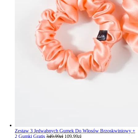
Zestaw 3 Jedwabnych Gumek Do Włosów Brzoskwiniowy +
Pierwotna
Aktualna
2 Gumki Gratis
349,99
zł
109,99
zł