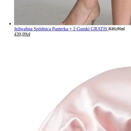
Jedwabna Spódnica Panterka + 2 Gumki GRATIS
839,99
zł
Pierwotna
Aktualna
439,99
zł
cena
cena
wynosiła:
wynosi:
839,99zł.
439,99zł.