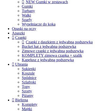
NEW Gumki w zestawach
Gumki
Turbany
Wałki
Szarfy
Wypełniacze do koka
Opaski na oczy
Apaszki
Czapki
Czapki z daszkiem z jedwabną podszewka
Bucket hat z jedwabną podszewką
Zimowe czapki z jedwabną podszewką
KOMPLETY zimowa czapka + szalik
Kapelusz z jedwabną podszewką
Ubrania
Sukienki
Koszule
Spódnice
Szlafroki
Topy
Szorty
Piżamy
Bielizna
Komplety
Majtki