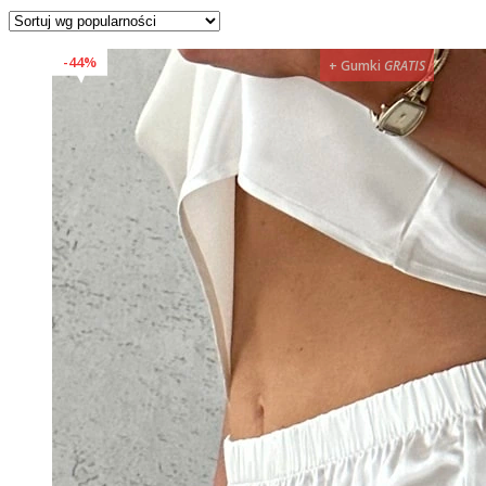
według
popularności
44%
+ Gumki
GRATIS