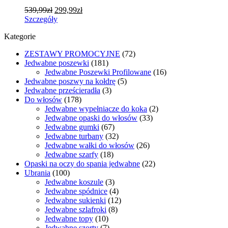
wybrać
Pierwotna
Aktualna
539,99
zł
299,99
zł
na
cena
Ten
cena
Szczegóły
stronie
wynosiła:
produkt
wynosi:
produktu
Kategorie
539,99zł.
ma
299,99zł.
wiele
ZESTAWY PROMOCYJNE
(72)
wariantów.
Jedwabne poszewki
(181)
Opcje
Jedwabne Poszewki Profilowane
(16)
można
Jedwabne poszwy na kołdrę
(5)
wybrać
Jedwabne prześcieradła
(3)
na
Do włosów
(178)
stronie
Jedwabne wypełniacze do koka
(2)
produktu
Jedwabne opaski do włosów
(33)
Jedwabne gumki
(67)
Jedwabne turbany
(32)
Jedwabne wałki do włosów
(26)
Jedwabne szarfy
(18)
Opaski na oczy do spania jedwabne
(22)
Ubrania
(100)
Jedwabne koszule
(3)
Jedwabne spódnice
(4)
Jedwabne sukienki
(12)
Jedwabne szlafroki
(8)
Jedwabne topy
(10)
Jedwabne szorty
(7)