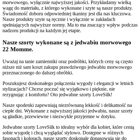
morwowego, wyłącznie najwyższej jakości. Przykładamy wielką
wagę do materiału, z którego wykonane i szyte są nasze produkty.
Świadomość doboru odpowiedniej tkaniny jest dla nas kluczowa.
Nasze produkty szyte są ręcznie i wyłącznie w zakładach
spełniających najwyższe normy. Ma to ma znaczący wpływ podczas
nadzoru produkcji na każdym jej etapie.
Nasze szorty wykonane są z jedwabiu morwowego
22 Momme.
Uważaj na tanie zamienniki oraz podróbki, których ceny są często
niższe niż sam koszt zakupu prawdziwego jedwabiu morwowego
przeznaczonego do dalszej obróbki.
Poszukujesz doskonałego połączenia wygody i elegancji w letnich
stylizacjach? Chcesz poczuć się wyjątkowo i pięknie, nie
rezygnując z komfortu? Oto jedwabne szorty LoveSilk!
Nasze spodenki zapewniają niezrównaną lekkość i delikatność na
ciepłe dni. Wykonane z najwyższej jakości jedwabiu, nasze szorty
są gładkie, przewiewne i niezwykle przyjemne w dotyku.
Jedwabne szorty LoveSilk to idealny wybór dla kobiet, które cenią
sobie wygodę i chcą wyglądać stylowo. Dostępne w różnych
fasonach i kolorach, nasze szorty doskonale dopasowują się do