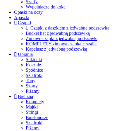
Szarfy
Wypełniacze do koka
Opaski na oczy
Apaszki
Czapki
Czapki z daszkiem z jedwabną podszewka
Bucket hat z jedwabną podszewką
Zimowe czapki z jedwabną podszewką
KOMPLETY zimowa czapka + szalik
Kapelusz z jedwabną podszewką
Ubrania
Sukienki
Koszule
Spódnice
Szlafroki
Topy
Szorty
Piżamy
Bielizna
Komplety
Majtki
Stringi
Biustonosze
Szlafroki
Piżamy