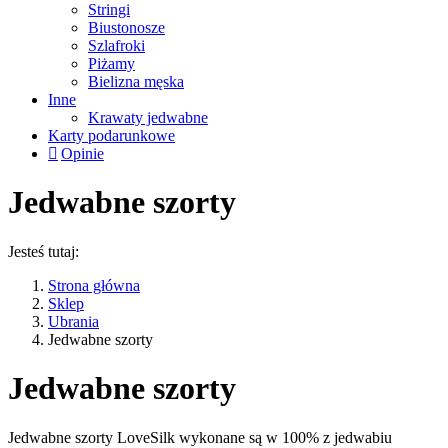
Stringi
Biustonosze
Szlafroki
Piżamy
Bielizna męska
Inne
Krawaty jedwabne
Karty podarunkowe
Opinie
Jedwabne szorty
Jesteś tutaj:
Strona główna
Sklep
Ubrania
Jedwabne szorty
Jedwabne szorty
Jedwabne szorty LoveSilk wykonane są w 100% z jedwabiu