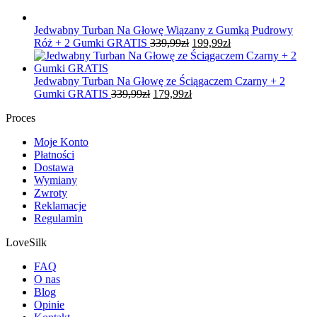
Jedwabny Turban Na Głowę Wiązany z Gumką Pudrowy
Pierwotna
Aktualna
Róż + 2 Gumki GRATIS
339,99
zł
199,99
zł
cena
cena
wynosiła:
wynosi:
339,99zł.
199,99zł.
Jedwabny Turban Na Głowę ze Ściągaczem Czarny + 2
Pierwotna
Aktualna
Gumki GRATIS
339,99
zł
179,99
zł
cena
cena
Proces
wynosiła:
wynosi:
339,99zł.
179,99zł.
Moje Konto
Płatności
Dostawa
Wymiany
Zwroty
Reklamacje
Regulamin
LoveSilk
FAQ
O nas
Blog
Opinie