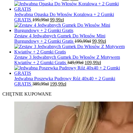
cena
cena
wynosiła:
wynosi:
349,99zł.
109,99zł.
Jedwabna Opaska Do Włosów Koralowa + 2 Gumki
Pierwotna
Aktualna
GRATIS
199,99
zł
99,99
zł
cena
cena
wynosiła:
wynosi:
199,99zł.
99,99zł.
Zestaw 4 Jedwabnych Gumek Do Włosów Mini
Pierwotna
Aktualna
Burgundowy + 2 Gumki Gratis
199,99
zł
99,99
zł
cena
cena
wynosiła:
wynosi:
199,99zł.
99,99zł.
Zestaw 3 Jedwabnych Gumek Do Włosów Z Motywem
Pierwotna
Aktualna
Kwiatów + 2 Gumki Gratis
349,99
zł
109,99
zł
cena
cena
wynosiła:
wynosi:
349,99zł.
109,99zł.
Jedwabna Poszewka Pudrowy Róż 40x40 + 2 Gumki
Pierwotna
Aktualna
GRATIS
389,99
zł
199,99
zł
cena
cena
CHĘTNIE KUPOWANE
wynosiła:
wynosi:
389,99zł.
199,99zł.