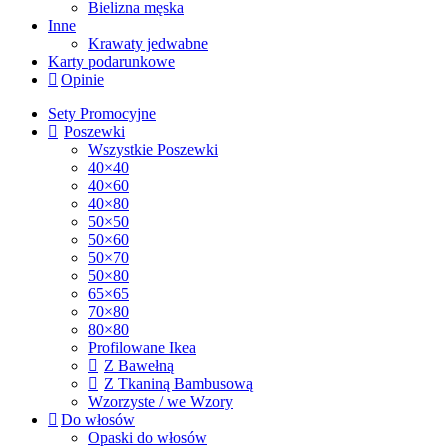
Bielizna męska
Inne
Krawaty jedwabne
Karty podarunkowe
Opinie
Sety Promocyjne
Poszewki
Wszystkie Poszewki
40×40
40×60
40×80
50×50
50×60
50×70
50×80
65×65
70×80
80×80
Profilowane Ikea
Z Bawełną
Z Tkaniną Bambusową
Wzorzyste / we Wzory
Do włosów
Opaski do włosów