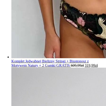
Komplet Jedwabnej Bielizny Stringi + Biustonosz z
Pierwotna
Aktu
Motywem Natury + 2 Gumki GRATIS
609,99
zł
319,99
zł
cena
cena
wynosiła:
wynos
609,99zł.
319,9