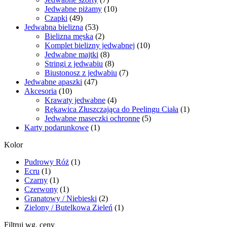
Jedwabne piżamy
(10)
Czapki
(49)
Jedwabna bielizna
(53)
Bielizna męska
(2)
Komplet bielizny jedwabnej
(10)
Jedwabne majtki
(8)
Stringi z jedwabiu
(8)
Biustonosz z jedwabiu
(7)
Jedwabne apaszki
(47)
Akcesoria
(10)
Krawaty jedwabne
(4)
Rękawica Złuszczająca do Peelingu Ciała
(1)
Jedwabne maseczki ochronne
(5)
Karty podarunkowe
(1)
Kolor
Pudrowy Róż
(1)
Ecru
(1)
Czarny
(1)
Czerwony
(1)
Granatowy / Niebieski
(2)
Zielony / Butelkowa Zieleń
(1)
Filtruj wg. ceny