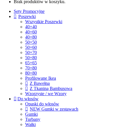
Brak produktów w koszyku.
Sety Promocyjne
Poszewki
Wszystkie Poszewki
40×40
40×60
40×80
50×50
50×60
50×70
50×80
65×65
70×80
80×80
Profilowane Ikea
Z Bawełną
Z Tkaniną Bambusową
Wzorzyste / we Wzory
Do włosów
Opaski do włosów
NEW Gumki w zestawach
Gumki
Turbany
Wałki