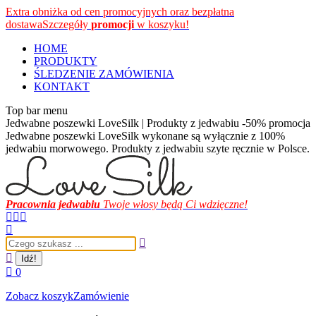
Przewiń
Extra obniżka od cen promocyjnych oraz bezpłatna
do
dostawa
Szczegóły
promocji
w koszyku!
zawartości
HOME
PRODUKTY
ŚLEDZENIE ZAMÓWIENIA
KONTAKT
Top bar menu
Jedwabne poszewki LoveSilk | Produkty z jedwabiu -50% promocja
Jedwabne poszewki LoveSilk wykonane są wyłącznie z 100%
jedwabiu morwowego. Produkty z jedwabiu szyte ręcznie w Polsce.
Pracownia jedwabiu
Twoje włosy będą Ci wdzięczne!
Facebook
Instagram
YouTube
page
page
page
Szukaj:
opens
opens
opens
in
in
in
new
new
new
0
window
window
window
Zobacz koszyk
Zamówienie