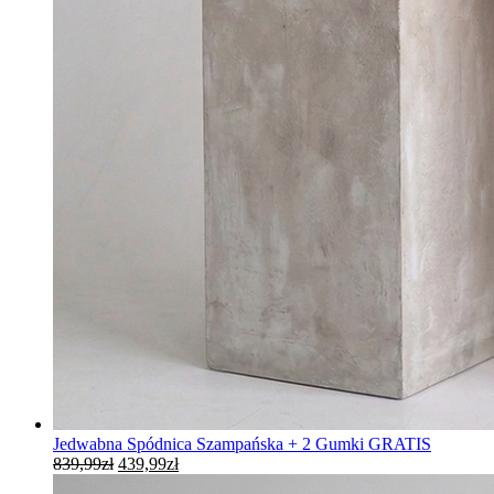
Jedwabna Spódnica Szampańska + 2 Gumki GRATIS
Pierwotna
Aktualna
839,99
zł
439,99
zł
cena
cena