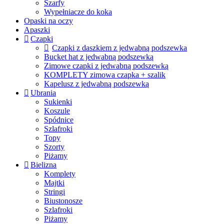
Szarfy
Wypełniacze do koka
Opaski na oczy
Apaszki
Czapki
Czapki z daszkiem z jedwabną podszewka
Bucket hat z jedwabną podszewką
Zimowe czapki z jedwabną podszewką
KOMPLETY zimowa czapka + szalik
Kapelusz z jedwabną podszewką
Ubrania
Sukienki
Koszule
Spódnice
Szlafroki
Topy
Szorty
Piżamy
Bielizna
Komplety
Majtki
Stringi
Biustonosze
Szlafroki
Piżamy