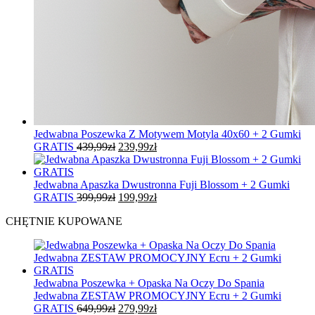
Jedwabna Poszewka Z Motywem Motyla 40x60 + 2 Gumki
Pierwotna
Aktualna
GRATIS
439,99
zł
239,99
zł
cena
cena
wynosiła:
wynosi:
439,99zł.
239,99zł.
Jedwabna Apaszka Dwustronna Fuji Blossom + 2 Gumki
Pierwotna
Aktualna
GRATIS
399,99
zł
199,99
zł
cena
cena
CHĘTNIE KUPOWANE
wynosiła:
wynosi:
399,99zł.
199,99zł.
Jedwabna Poszewka + Opaska Na Oczy Do Spania
Jedwabna ZESTAW PROMOCYJNY Ecru + 2 Gumki
Pierwotna
Aktualna
GRATIS
649,99
zł
279,99
zł