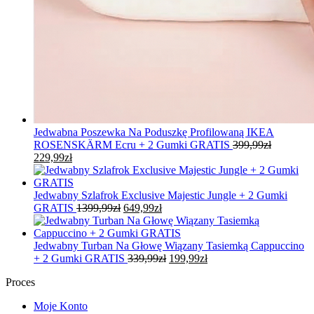
Jedwabna Poszewka Na Poduszkę Profilowaną IKEA
ROSENSKÄRM Ecru + 2 Gumki GRATIS
399,99
zł
Pierwotna
Aktualna
229,99
zł
cena
cena
wynosiła:
wynosi:
399,99zł.
229,99zł.
Jedwabny Szlafrok Exclusive Majestic Jungle + 2 Gumki
Pierwotna
Aktualna
GRATIS
1399,99
zł
649,99
zł
cena
cena
wynosiła:
wynosi:
1399,99zł.
649,99zł.
Jedwabny Turban Na Głowę Wiązany Tasiemką Cappuccino
Pierwotna
Aktualna
+ 2 Gumki GRATIS
339,99
zł
199,99
zł
cena
cena
Proces
wynosiła:
wynosi:
339,99zł.
199,99zł.
Moje Konto