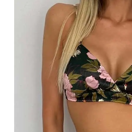
cena
cena
wynosiła:
wynosi:
1199,99zł.
599,99zł.