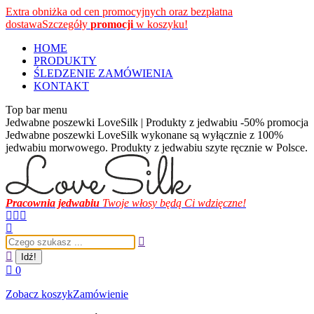
Przewiń
Extra obniżka od cen promocyjnych oraz bezpłatna
do
dostawa
Szczegóły
promocji
w koszyku!
zawartości
HOME
PRODUKTY
ŚLEDZENIE ZAMÓWIENIA
KONTAKT
Top bar menu
Jedwabne poszewki LoveSilk | Produkty z jedwabiu -50% promocja
Jedwabne poszewki LoveSilk wykonane są wyłącznie z 100%
jedwabiu morwowego. Produkty z jedwabiu szyte ręcznie w Polsce.
Pracownia jedwabiu
Twoje włosy będą Ci wdzięczne!
Facebook
Instagram
YouTube
page
page
page
Szukaj:
opens
opens
opens
in
in
in
new
new
new
0
window
window
window
Zobacz koszyk
Zamówienie