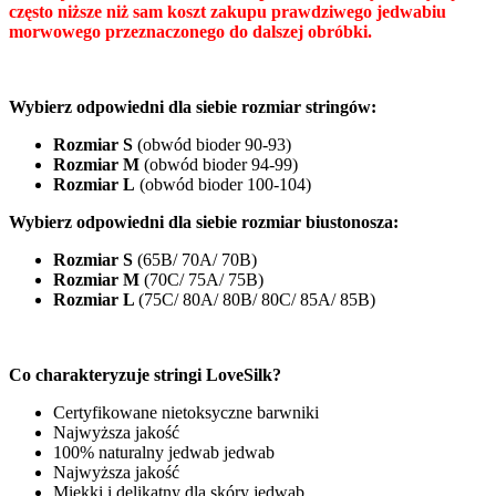
często niższe niż sam koszt zakupu prawdziwego jedwabiu
morwowego przeznaczonego do dalszej obróbki.
Wybierz odpowiedni dla siebie rozmiar stringów:
Rozmiar S
(obwód bioder 90-93)
Rozmiar M
(obwód bioder 94-99)
Rozmiar L
(obwód bioder 100-104)
Wybierz odpowiedni dla siebie rozmiar biustonosza:
Rozmiar S
(65B/ 70A/ 70B)
Rozmiar M
(70C/ 75A/ 75B)
Rozmiar L
(75C/ 80A/ 80B/ 80C/ 85A/ 85B)
Co charakteryzuje stringi LoveSilk?
Certyfikowane nietoksyczne barwniki
Najwyższa jakość
100% naturalny jedwab jedwab
Najwyższa jakość
Miękki i delikatny dla skóry jedwab