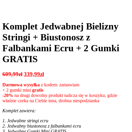
Komplet Jedwabnej Bielizny
Stringi + Biustonosz z
Falbankami Ecru + 2 Gumki
GRATIS
Pierwotna
Aktualna
609,99
zł
339,99
zł
cena
cena
Darmowa wysyłka
z kodem: zamawiam
wynosiła:
wynosi:
+ 2 gumki mini
gratis
609,99zł.
339,99zł.
-20%
na drugi dowolny produkt nalicza się w koszyku, gdzie
właśnie czeka na Ciebie inna, drobna niespodzianka
Komplet zawiera:
1. Jedwabne stringi ecru
2. Jedwabny biustonosz z falbankami ecru
3. Jedwabne Gumki Mini GRATIS