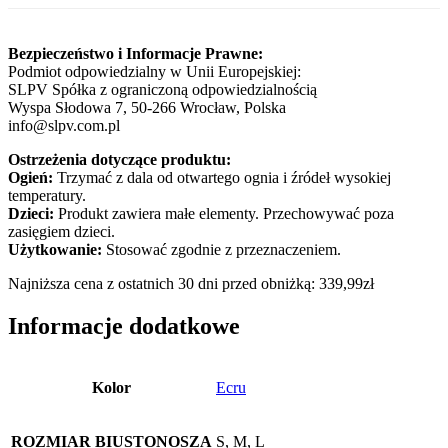
Bezpieczeństwo i Informacje Prawne:
Podmiot odpowiedzialny w Unii Europejskiej:
SLPV Spółka z ograniczoną odpowiedzialnością
Wyspa Słodowa 7, 50-266 Wrocław, Polska
info@slpv.com.pl
Ostrzeżenia dotyczące produktu:
Ogień:
Trzymać z dala od otwartego ognia i źródeł wysokiej
temperatury.
Dzieci:
Produkt zawiera małe elementy. Przechowywać poza
zasięgiem dzieci.
Użytkowanie:
Stosować zgodnie z przeznaczeniem.
Najniższa cena z ostatnich 30 dni przed obniżką:
339,99
zł
Informacje dodatkowe
Kolor
Ecru
ROZMIAR BIUSTONOSZA
S, M, L