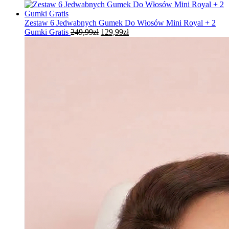
cena
cena
wynosiła:
wynosi:
649,99zł.
279,99zł.
Zestaw 6 Jedwabnych Gumek Do Włosów Mini Royal + 2
Pierwotna
Aktualna
Gumki Gratis
249,99
zł
129,99
zł
cena
cena
wynosiła:
wynosi:
249,99zł.
129,99zł.