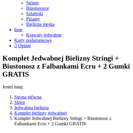
Stringi
Biustonosze
Szlafroki
Piżamy
Bielizna męska
Inne
Krawaty jedwabne
Karty podarunkowe
Opinie
Komplet Jedwabnej Bielizny Stringi +
Biustonosz z Falbankami Ecru + 2 Gumki
GRATIS
Jesteś tutaj:
Strona główna
Sklep
Jedwabna bielizna
Komplet bielizny jedwabnej
Komplet Jedwabnej Bielizny Stringi + Biustonosz z
Falbankami Ecru + 2 Gumki GRATIS