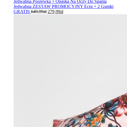
Jedwabna Poszewka + Opaska Na Oczy Do Spania
Jedwabna ZESTAW PROMOCYJNY Ecru + 2 Gumki
Pierwotna
Aktualna
GRATIS
649,99
zł
279,99
zł
cena
cena
wynosiła:
wynosi:
649,99zł.
279,99zł.