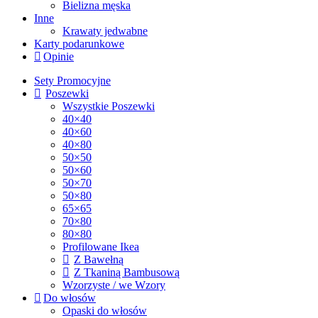
Bielizna męska
Inne
Krawaty jedwabne
Karty podarunkowe
Opinie
Sety Promocyjne
Poszewki
Wszystkie Poszewki
40×40
40×60
40×80
50×50
50×60
50×70
50×80
65×65
70×80
80×80
Profilowane Ikea
Z Bawełną
Z Tkaniną Bambusową
Wzorzyste / we Wzory
Do włosów
Opaski do włosów