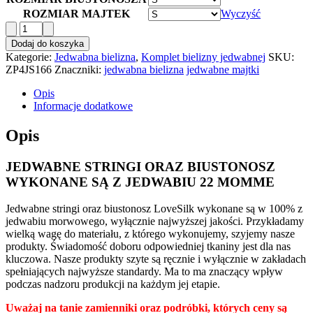
wynosiła:
wynosi:
ROZMIAR MAJTEK
Wyczyść
609,99zł.
339,99zł.
ilość
Komplet
Dodaj do koszyka
Jedwabnej
Kategorie:
Jedwabna bielizna
,
Komplet bielizny jedwabnej
SKU:
Bielizny
ZP4JS166
Znaczniki:
jedwabna bielizna
jedwabne majtki
Stringi
+
Opis
Biustonosz
Informacje dodatkowe
z
Falbankami
Opis
Ecru
+
JEDWABNE STRINGI ORAZ BIUSTONOSZ
2
Gumki
WYKONANE SĄ Z JEDWABIU 22 MOMME
GRATIS
Jedwabne stringi oraz biustonosz LoveSilk wykonane są w 100% z
jedwabiu morwowego, wyłącznie najwyższej jakości. Przykładamy
wielką wagę do materiału, z którego wykonujemy, szyjemy nasze
produkty. Świadomość doboru odpowiedniej tkaniny jest dla nas
kluczowa. Nasze produkty szyte są ręcznie i wyłącznie w zakładach
spełniających najwyższe standardy. Ma to ma znaczący wpływ
podczas nadzoru produkcji na każdym jej etapie.
Uważaj na tanie zamienniki oraz podróbki, których ceny są