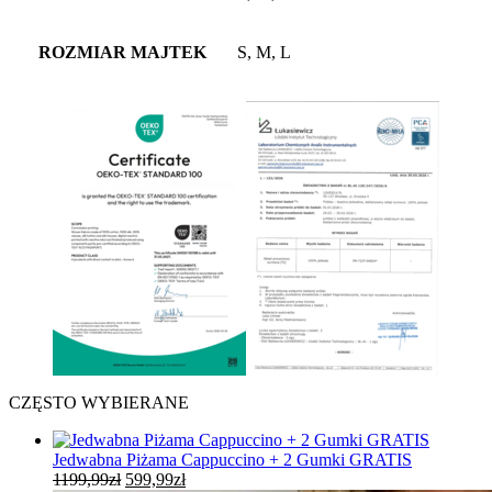
ROZMIAR MAJTEK
S, M, L
CZĘSTO WYBIERANE
Jedwabna Piżama Cappuccino + 2 Gumki GRATIS
Pierwotna
Aktualna
1199,99
zł
599,99
zł