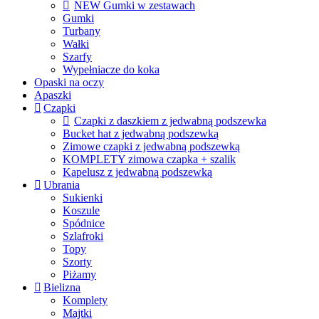
NEW Gumki w zestawach
Gumki
Turbany
Wałki
Szarfy
Wypełniacze do koka
Opaski na oczy
Apaszki
Czapki
Czapki z daszkiem z jedwabną podszewka
Bucket hat z jedwabną podszewką
Zimowe czapki z jedwabną podszewką
KOMPLETY zimowa czapka + szalik
Kapelusz z jedwabną podszewką
Ubrania
Sukienki
Koszule
Spódnice
Szlafroki
Topy
Szorty
Piżamy
Bielizna
Komplety
Majtki