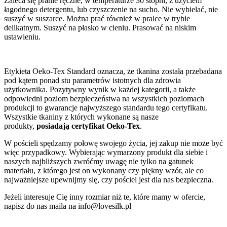
Zaleca się pranie ręczne, w temperaturze 30 stopni, z użyciem
łagodnego detergentu, lub czyszczenie na sucho. Nie wybielać, nie
suszyć w suszarce. Można prać również w pralce w trybie
delikatnym. Suszyć na płasko w cieniu. Prasować na niskim
ustawieniu.
Etykieta Oeko-Tex Standard oznacza, że tkanina została przebadana
pod kątem ponad stu parametrów istotnych dla zdrowia
użytkownika. Pozytywny wynik w każdej kategorii, a także
odpowiedni poziom bezpieczeństwa na wszystkich poziomach
produkcji to gwarancje najwyższego standardu tego certyfikatu.
Wszystkie tkaniny z których wykonane są nasze
produkty,
posiadają certyfikat Oeko-Tex
.
W pościeli spędzamy połowę swojego życia, jej zakup nie może być
więc przypadkowy. Wybierając wymarzony produkt dla siebie i
naszych najbliższych zwróćmy uwagę nie tylko na gatunek
materiału, z którego jest on wykonany czy piękny wzór, ale co
najważniejsze upewnijmy się, czy pościel jest dla nas bezpieczna.
Jeżeli interesuje Cię inny rozmiar niż te, które mamy w ofercie,
napisz do nas maila na info@lovesilk.pl