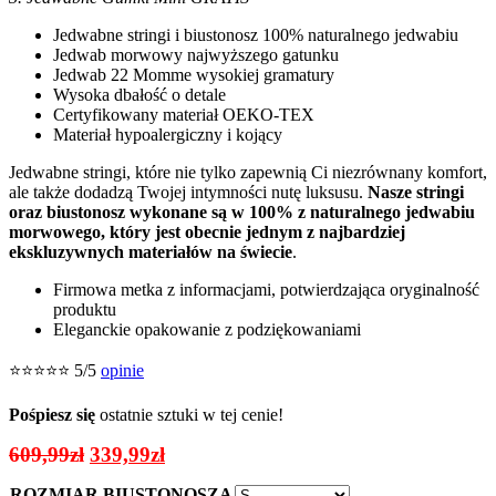
Jedwabne stringi i biustonosz 100% naturalnego jedwabiu
Jedwab morwowy najwyższego gatunku
Jedwab 22 Momme wysokiej gramatury
Wysoka dbałość o detale
Certyfikowany materiał OEKO-TEX
Materiał hypoalergiczny i kojący
Jedwabne stringi, które nie tylko zapewnią Ci niezrównany komfort,
ale także dodadzą Twojej intymności nutę luksusu.
Nasze stringi
oraz biustonosz wykonane są w 100% z naturalnego jedwabiu
morwowego, który jest obecnie jednym z najbardziej
ekskluzywnych materiałów na świecie
.
Firmowa metka z informacjami, potwierdzająca oryginalność
produktu
Eleganckie opakowanie z podziękowaniami
⭐⭐⭐⭐⭐ 5/5
opinie
Pośpiesz się
ostatnie sztuki w tej cenie!
Pierwotna
Aktualna
609,99
zł
339,99
zł
cena
cena
ROZMIAR BIUSTONOSZA