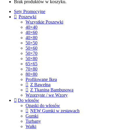
Brak produktów w koszyku.
Sety Promocyjne
Poszewki
Wszystkie Poszewki
40×40
40×60
40×80
50×50
50×60
50×70
50×80
65×65
70×80
80×80
Profilowane Ikea
Z Bawełną
Z Tkaniną Bambusową
Wzorzyste / we Wzory
Do włosów
Opaski do włosów
NEW Gumki w zestawach
Gumki
Turbany
Wałki