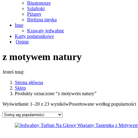
Biustonosze
Szlafroki
Piżamy
Bielizna męska
Inne
Krawaty jedwabne
Karty podarunkowe
Opinie
z motywem natury
Jesteś tutaj:
Strona główna
Sklep
Produkty oznaczone “z motywem natury”
Wyświetlanie 1–20 z 23 wyników
Posortowane według popularności