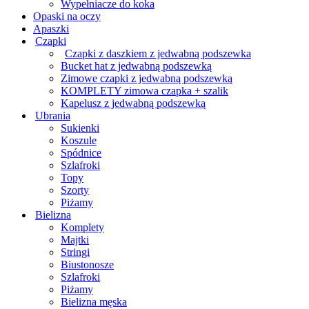
Wypełniacze do koka
Opaski na oczy
Apaszki
Czapki
Czapki z daszkiem z jedwabną podszewka
Bucket hat z jedwabną podszewką
Zimowe czapki z jedwabną podszewką
KOMPLETY zimowa czapka + szalik
Kapelusz z jedwabną podszewką
Ubrania
Sukienki
Koszule
Spódnice
Szlafroki
Topy
Szorty
Piżamy
Bielizna
Komplety
Majtki
Stringi
Biustonosze
Szlafroki
Piżamy
Bielizna męska