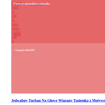
On Sale
Promocje sprawdzisz w koszyku
Sale!
%
Off
41
Save
140zł
140zł
41%
140
zł
+ Gumki
GRATIS
Jedwabny Turban Na Głowę Wiązany Tasiemką z Motyw