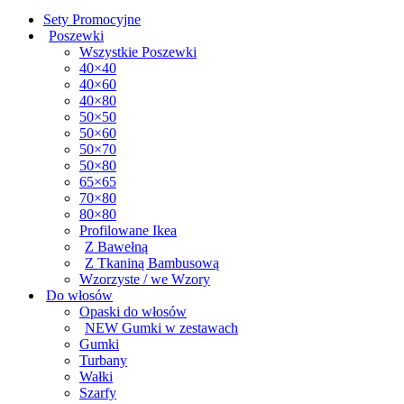
Sety Promocyjne
Poszewki
Wszystkie Poszewki
40×40
40×60
40×80
50×50
50×60
50×70
50×80
65×65
70×80
80×80
Profilowane Ikea
Z Bawełną
Z Tkaniną Bambusową
Wzorzyste / we Wzory
Do włosów
Opaski do włosów
NEW Gumki w zestawach
Gumki
Turbany
Wałki
Szarfy