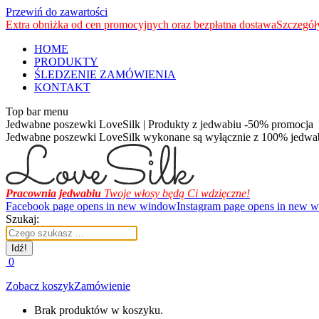
Przewiń do zawartości
Extra obniżka od cen promocyjnych oraz bezpłatna dostawa
Szczegó
HOME
PRODUKTY
ŚLEDZENIE ZAMÓWIENIA
KONTAKT
Top bar menu
Jedwabne poszewki LoveSilk | Produkty z jedwabiu -50% promocja
Jedwabne poszewki LoveSilk wykonane są wyłącznie z 100% jedwabi
Pracownia jedwabiu
Twoje włosy będą Ci wdzięczne!
Facebook page opens in new window
Instagram page opens in new 
Szukaj:
0
Zobacz koszyk
Zamówienie
Brak produktów w koszyku.