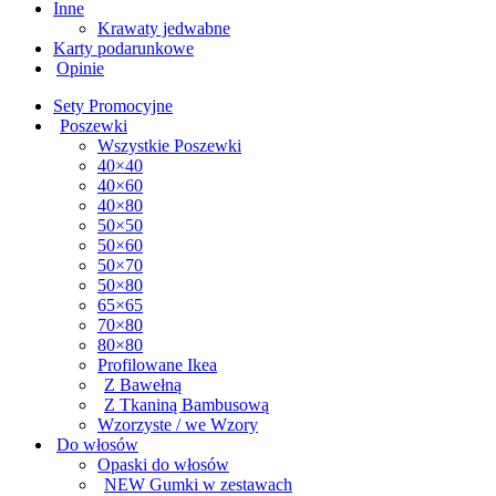
Inne
Krawaty jedwabne
Karty podarunkowe
Opinie
Sety Promocyjne
Poszewki
Wszystkie Poszewki
40×40
40×60
40×80
50×50
50×60
50×70
50×80
65×65
70×80
80×80
Profilowane Ikea
Z Bawełną
Z Tkaniną Bambusową
Wzorzyste / we Wzory
Do włosów
Opaski do włosów
NEW Gumki w zestawach