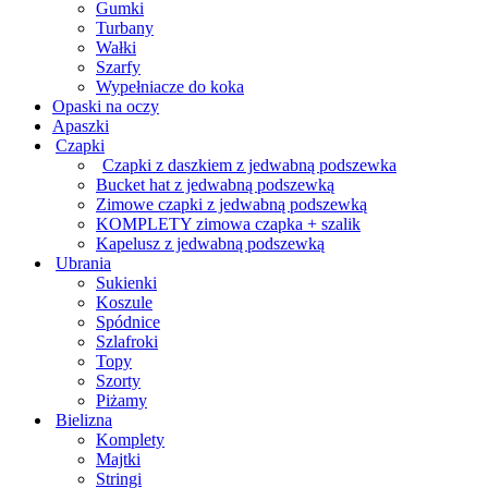
Gumki
Turbany
Wałki
Szarfy
Wypełniacze do koka
Opaski na oczy
Apaszki
Czapki
Czapki z daszkiem z jedwabną podszewka
Bucket hat z jedwabną podszewką
Zimowe czapki z jedwabną podszewką
KOMPLETY zimowa czapka + szalik
Kapelusz z jedwabną podszewką
Ubrania
Sukienki
Koszule
Spódnice
Szlafroki
Topy
Szorty
Piżamy
Bielizna
Komplety
Majtki
Stringi