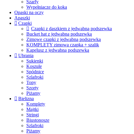
Szarfy
Wypełniacze do koka
Opaski na oczy
Apaszki
Czapki
Czapki z daszkiem z jedwabną podszewka
Bucket hat z jedwabną podszewką
Zimowe czapki z jedwabną podszewką
KOMPLETY zimowa czapka + szalik
Kapelusz z jedwabną podszewką
Ubrania
Sukienki
Koszule
Spódnice
Szlafroki
Topy
Szorty
Piżamy
Bielizna
Komplety
Majtki
Stringi
Biustonosze
Szlafroki
Piżamy