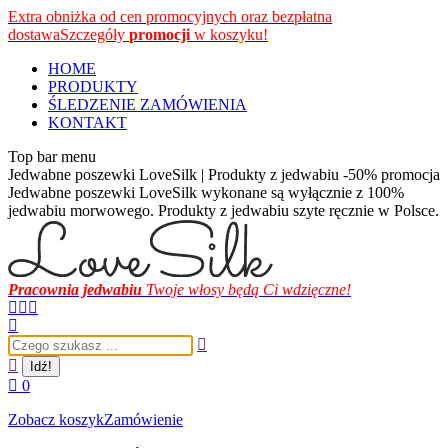
Przewiń
Extra obniżka od cen promocyjnych oraz bezpłatna
do
dostawa
Szczegóły
promocji
w koszyku!
zawartości
HOME
PRODUKTY
ŚLEDZENIE ZAMÓWIENIA
KONTAKT
Top bar menu
Jedwabne poszewki LoveSilk | Produkty z jedwabiu -50% promocja
Jedwabne poszewki LoveSilk wykonane są wyłącznie z 100%
jedwabiu morwowego. Produkty z jedwabiu szyte ręcznie w Polsce.
Pracownia jedwabiu
Twoje włosy będą Ci wdzięczne!
Facebook
Instagram
YouTube
page
page
page
Szukaj:
opens
opens
opens
in
in
in
new
new
new
0
window
window
window
Zobacz koszyk
Zamówienie