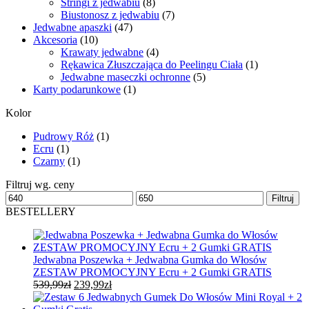
Stringi z jedwabiu
(8)
Biustonosz z jedwabiu
(7)
Jedwabne apaszki
(47)
Akcesoria
(10)
Krawaty jedwabne
(4)
Rękawica Złuszczająca do Peelingu Ciała
(1)
Jedwabne maseczki ochronne
(5)
Karty podarunkowe
(1)
Kolor
Pudrowy Róż
(1)
Ecru
(1)
Czarny
(1)
Filtruj wg. ceny
Cena
Cena
Filtruj
min
max
BESTELLERY
Jedwabna Poszewka + Jedwabna Gumka do Włosów
ZESTAW PROMOCYJNY Ecru + 2 Gumki GRATIS
Pierwotna
Aktualna
539,99
zł
239,99
zł
cena
cena
wynosiła:
wynosi: