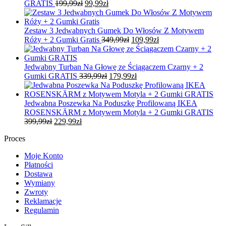
Pierwotna
Aktualna
GRATIS
199,99
zł
99,99
zł
cena
cena
wynosiła:
wynosi:
199,99zł.
99,99zł.
Zestaw 3 Jedwabnych Gumek Do Włosów Z Motywem
Pierwotna
Aktualna
Róży + 2 Gumki Gratis
349,99
zł
109,99
zł
cena
cena
wynosiła:
wynosi:
349,99zł.
109,99zł.
Jedwabny Turban Na Głowę ze Ściągaczem Czarny + 2
Pierwotna
Aktualna
Gumki GRATIS
339,99
zł
179,99
zł
cena
cena
wynosiła:
wynosi:
339,99zł.
179,99zł.
Jedwabna Poszewka Na Poduszkę Profilowaną IKEA
ROSENSKÄRM z Motywem Motyla + 2 Gumki GRATIS
Pierwotna
Aktualna
399,99
zł
229,99
zł
cena
cena
Proces
wynosiła:
wynosi:
399,99zł.
229,99zł.
Moje Konto
Płatności
Dostawa
Wymiany
Zwroty
Reklamacje
Regulamin