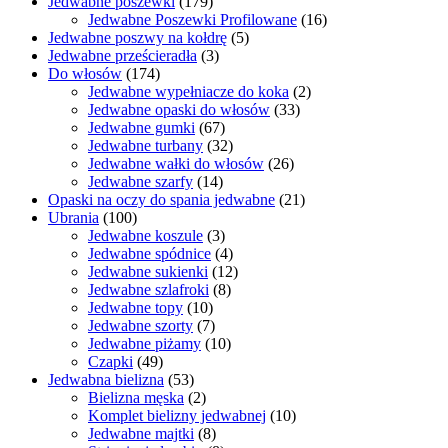
Jedwabne poszewki
(179)
Opcje
Jedwabne Poszewki Profilowane
(16)
można
Jedwabne poszwy na kołdrę
(5)
wybrać
Jedwabne prześcieradła
(3)
na
Do włosów
(174)
stronie
Jedwabne wypełniacze do koka
(2)
produktu
Jedwabne opaski do włosów
(33)
Jedwabne gumki
(67)
Jedwabne turbany
(32)
Jedwabne wałki do włosów
(26)
Jedwabne szarfy
(14)
Opaski na oczy do spania jedwabne
(21)
Ubrania
(100)
Jedwabne koszule
(3)
Jedwabne spódnice
(4)
Jedwabne sukienki
(12)
Jedwabne szlafroki
(8)
Jedwabne topy
(10)
Jedwabne szorty
(7)
Jedwabne piżamy
(10)
Czapki
(49)
Jedwabna bielizna
(53)
Bielizna męska
(2)
Komplet bielizny jedwabnej
(10)
Jedwabne majtki
(8)