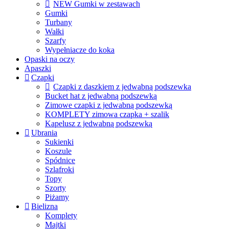
NEW Gumki w zestawach
Gumki
Turbany
Wałki
Szarfy
Wypełniacze do koka
Opaski na oczy
Apaszki
Czapki
Czapki z daszkiem z jedwabną podszewka
Bucket hat z jedwabną podszewką
Zimowe czapki z jedwabną podszewką
KOMPLETY zimowa czapka + szalik
Kapelusz z jedwabną podszewką
Ubrania
Sukienki
Koszule
Spódnice
Szlafroki
Topy
Szorty
Piżamy
Bielizna
Komplety
Majtki