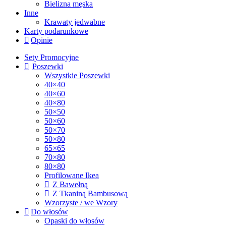
Bielizna męska
Inne
Krawaty jedwabne
Karty podarunkowe
Opinie
Sety Promocyjne
Poszewki
Wszystkie Poszewki
40×40
40×60
40×80
50×50
50×60
50×70
50×80
65×65
70×80
80×80
Profilowane Ikea
Z Bawełną
Z Tkaniną Bambusową
Wzorzyste / we Wzory
Do włosów
Opaski do włosów