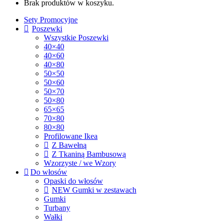
Brak produktów w koszyku.
Sety Promocyjne
Poszewki
Wszystkie Poszewki
40×40
40×60
40×80
50×50
50×60
50×70
50×80
65×65
70×80
80×80
Profilowane Ikea
Z Bawełną
Z Tkaniną Bambusową
Wzorzyste / we Wzory
Do włosów
Opaski do włosów
NEW Gumki w zestawach
Gumki
Turbany
Wałki