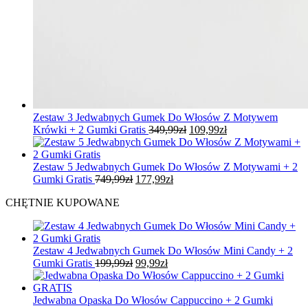
Zestaw 3 Jedwabnych Gumek Do Włosów Z Motywem
Pierwotna
Aktualna
Krówki + 2 Gumki Gratis
349,99
zł
109,99
zł
cena
cena
wynosiła:
wynosi:
349,99zł.
109,99zł.
Zestaw 5 Jedwabnych Gumek Do Włosów Z Motywami + 2
Pierwotna
Aktualna
Gumki Gratis
749,99
zł
177,99
zł
cena
cena
CHĘTNIE KUPOWANE
wynosiła:
wynosi:
749,99zł.
177,99zł.
Zestaw 4 Jedwabnych Gumek Do Włosów Mini Candy + 2
Pierwotna
Aktualna
Gumki Gratis
199,99
zł
99,99
zł
cena
cena
wynosiła:
wynosi:
199,99zł.
99,99zł.
Jedwabna Opaska Do Włosów Cappuccino + 2 Gumki