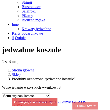
Stringi
Biustonosze
Szlafroki
Piżamy
Bielizna męska
Inne
Krawaty jedwabne
Karty podarunkowe
Opinie
jedwabne koszule
Jesteś tutaj:
Strona główna
Sklep
Produkty oznaczone “jedwabne koszule”
Posortowane
Wyświetlanie wszystkich wyników: 3
według
popularności
Promocje sprawdzisz w koszyku
50%
+ Gumki
GRATIS