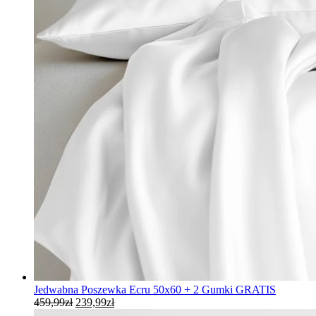
Jedwabna Poszewka Ecru 50x60 + 2 Gumki GRATIS
Pierwotna
Aktualna
459,99
zł
239,99
zł
cena
cena