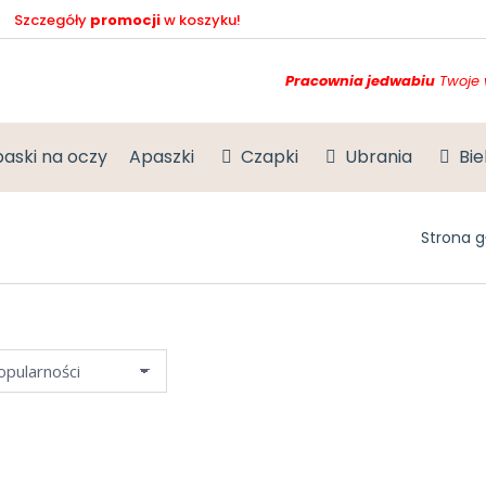
Szczegóły
promocji
w koszyku!
Pracownia jedwabiu
Twoje 
aski na oczy
Apaszki
Czapki
Ubrania
Bie
Jesteś t
Strona 
zisz w koszyku
Promocje sprawdzisz w koszyku
54%
+ Gumki
GRATIS
+ Gu
A SZARFA CZARNA + 2
JEDWABNA SZARFA ECRU + 