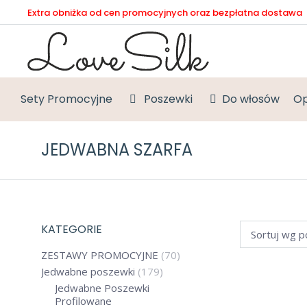
Extra obniżka od cen promocyjnych oraz bezpłatna dostawa
Sety Promocyjne
Poszewki
Do włosów
Op
JEDWABNA SZARFA
KATEGORIE
ZESTAWY PROMOCYJNE
(70)
Promocje sprawd
Jedwabne poszewki
(179)
54%
Jedwabne Poszewki
JEDWABN
Profilowane