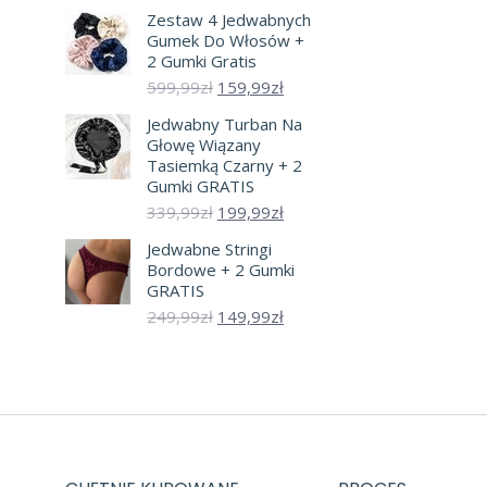
cena
cena
Zestaw 4 Jedwabnych
wynosiła:
wynosi:
Gumek Do Włosów +
259,99zł.
119,99zł.
2 Gumki Gratis
Pierwotna
Aktualna
599,99
zł
159,99
zł
cena
cena
Jedwabny Turban Na
wynosiła:
wynosi:
Głowę Wiązany
599,99zł.
159,99zł.
Tasiemką Czarny + 2
Gumki GRATIS
Pierwotna
Aktualna
339,99
zł
199,99
zł
cena
cena
Jedwabne Stringi
wynosiła:
wynosi:
Bordowe + 2 Gumki
339,99zł.
199,99zł.
GRATIS
Pierwotna
Aktualna
249,99
zł
149,99
zł
cena
cena
wynosiła:
wynosi:
249,99zł.
149,99zł.