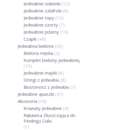
2
Jedwabne sukienki
(12)
Jedwabne szlafroki
(8)
Jedwabne topy
(10)
Jedwabne szorty
(7)
Promocje sprawd
O
Jedwabne piżamy
(10)
54%
Czapki
(49)
JEDWABN
Jedwabna bielizna
(53)
BRĄZ 
Bielizna męska
(2)
2
Komplet bielizny jedwabnej
(10)
Jedwabne majtki
(8)
Stringi z jedwabiu
(8)
Biustonosz z jedwabiu
(7)
Promocje sprawd
O
54%
Jedwabne apaszki
(47)
JEDWABN
Akcesoria
(10)
Krawaty jedwabne
(4)
LAWEND
Rękawica Złuszczająca do
2
Peelingu Ciała
(1)