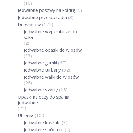
(16)
Jedwabne poszwy na kołdrę
(5)
2
Jedwabne prześcieradła
(3)
Do włosów
(175)
D
Jedwabne wypełniacze do
koka
(2)
Promocje sprawd
54%
Jedwabne opaski do włosów
(33)
JEDWABNA S
Jedwabne gumki
(67)
Jedwabne turbany
(32)
2
Jedwabne wałki do włosów
(26)
Jedwabne szarfy
(15)
D
Opaski na oczy do spania
jedwabne
Promocje sprawd
O
54%
(21)
Ubrania
(100)
JEDWABN
Jedwabne koszule
(3)
PANTERK
Jedwabne spódnice
(4)