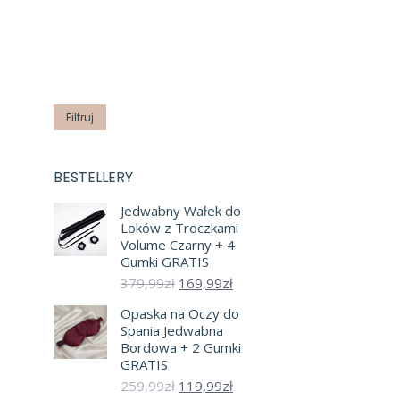
Cena
Cena
min
max
Filtruj
BESTELLERY
Jedwabny Wałek do
Loków z Troczkami
Volume Czarny + 4
Gumki GRATIS
Pierwotna
Aktualna
379,99
zł
169,99
zł
cena
cena
Opaska na Oczy do
wynosiła:
wynosi:
Spania Jedwabna
379,99zł.
169,99zł.
Bordowa + 2 Gumki
GRATIS
Pierwotna
Aktualna
259,99
zł
119,99
zł