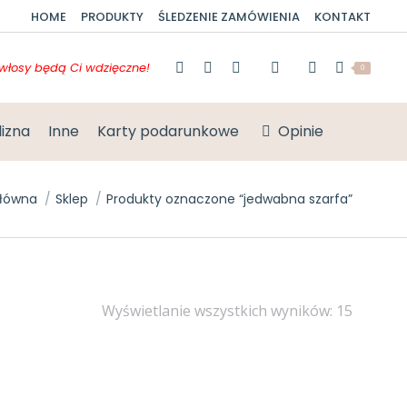
HOME
PRODUKTY
ŚLEDZENIE ZAMÓWIENIA
KONTAKT
włosy będą Ci wdzięczne!
0
lizna
Inne
Karty podarunkowe
Opinie
utaj:
główna
Sklep
Produkty oznaczone “jedwabna szarfa”
Posort
Wyświetlanie wszystkich wyników: 15
według
Promocje sprawdzisz w koszyku
popular
54%
mki
GRATIS
+ Gumki
GRATIS
2 GUMKI
JEDWABNA SZARFA CZERWONA + 2