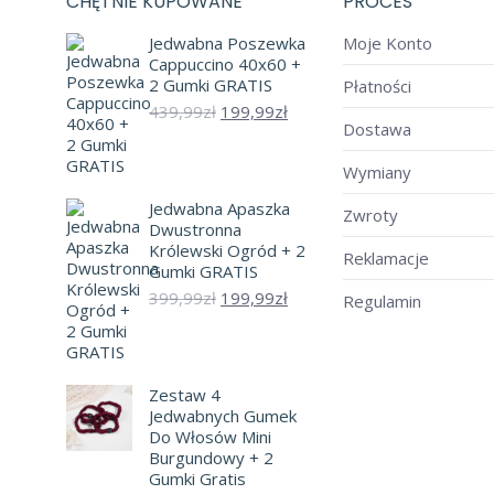
CHĘTNIE KUPOWANE
PROCES
Jedwabna Poszewka
Moje Konto
Cappuccino 40x60 +
2 Gumki GRATIS
Płatności
Pierwotna
Aktualna
439,99
zł
199,99
zł
Dostawa
cena
cena
wynosiła:
wynosi:
Wymiany
439,99zł.
199,99zł.
Jedwabna Apaszka
Zwroty
Dwustronna
Królewski Ogród + 2
Reklamacje
Gumki GRATIS
Pierwotna
Aktualna
399,99
zł
199,99
zł
Regulamin
cena
cena
wynosiła:
wynosi:
399,99zł.
199,99zł.
Zestaw 4
Jedwabnych Gumek
Do Włosów Mini
Burgundowy + 2
Gumki Gratis