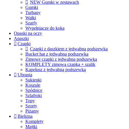
NEW Gumki w zestawach
Gumki
Turbany
Wałki
Szarfy
Wypełniacze do koka
Opaski na oczy
Apaszki
Czapki
Czapki z daszkiem z jedwabną podszewka
Bucket hat z jedwabną podszewką
Zimowe czapki z jedwabną podszewką
KOMPLETY zimowa czapka + szalik
Kapelusz z jedwabną podszewką
Ubrania
Sukienki
Koszule
Spódnice
Szlafroki
Topy
Szorty
Piżamy
Bielizna
Komplety
Majtki