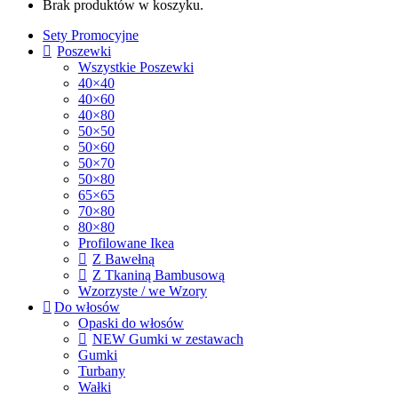
Brak produktów w koszyku.
Sety Promocyjne
Poszewki
Wszystkie Poszewki
40×40
40×60
40×80
50×50
50×60
50×70
50×80
65×65
70×80
80×80
Profilowane Ikea
Z Bawełną
Z Tkaniną Bambusową
Wzorzyste / we Wzory
Do włosów
Opaski do włosów
NEW Gumki w zestawach
Gumki
Turbany
Wałki