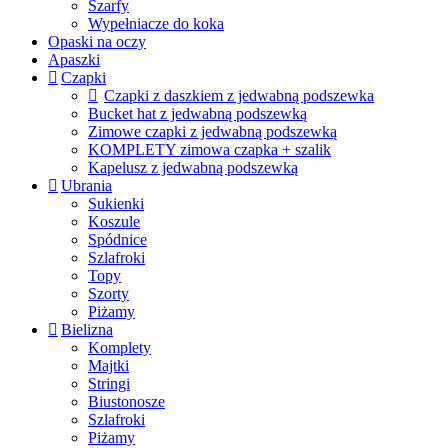
Szarfy
Wypełniacze do koka
Opaski na oczy
Apaszki
Czapki
Czapki z daszkiem z jedwabną podszewka
Bucket hat z jedwabną podszewką
Zimowe czapki z jedwabną podszewką
KOMPLETY zimowa czapka + szalik
Kapelusz z jedwabną podszewką
Ubrania
Sukienki
Koszule
Spódnice
Szlafroki
Topy
Szorty
Piżamy
Bielizna
Komplety
Majtki
Stringi
Biustonosze
Szlafroki
Piżamy