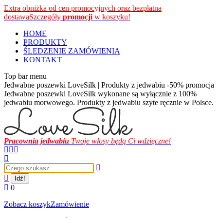
Przewiń
Extra obniżka od cen promocyjnych oraz bezpłatna
do
dostawa
Szczegóły
promocji
w koszyku!
zawartości
HOME
PRODUKTY
ŚLEDZENIE ZAMÓWIENIA
KONTAKT
Top bar menu
Jedwabne poszewki LoveSilk | Produkty z jedwabiu -50% promocja
Jedwabne poszewki LoveSilk wykonane są wyłącznie z 100%
jedwabiu morwowego. Produkty z jedwabiu szyte ręcznie w Polsce.
Pracownia jedwabiu
Twoje włosy będą Ci wdzięczne!
Facebook
Instagram
YouTube
page
page
page
Szukaj:
opens
opens
opens
in
in
in
new
new
new
0
window
window
window
Zobacz koszyk
Zamówienie