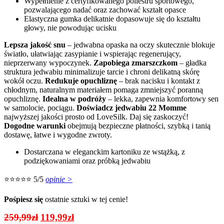
Wypełnienie z certyfikowanego poliestru sportowego,
pozwalającego nadać oraz zachować kształt opasce
Elastyczna gumka delikatnie dopasowuje się do kształtu
głowy, nie powodując ucisku
Lepsza jakość snu
– jedwabna opaska na oczy skutecznie blokuje
światło, ułatwiając zasypianie i wspierając regenerujący,
nieprzerwany wypoczynek.
Zapobiega zmarszczkom
– gładka
struktura jedwabiu minimalizuje tarcie i chroni delikatną skórę
wokół oczu.
Redukuje opuchliznę
– brak nacisku i kontakt z
chłodnym, naturalnym materiałem pomaga zmniejszyć poranną
opuchliznę.
Idealna w podróży
– lekka, zapewnia komfortowy sen
w samolocie, pociągu.
Doświadcz jedwabiu 22 Momme
najwyższej jakości prosto od LoveSilk. Daj się zaskoczyć!
Dogodne warunki
obejmują bezpieczne płatności, szybką i tanią
dostawę, łatwe i wygodne zwroty.
Dostarczana w eleganckim kartoniku ze wstążką, z
podziękowaniami oraz próbką jedwabiu
⭐⭐⭐⭐⭐ 5/5
opinie >
Pośpiesz się
ostatnie sztuki w tej cenie!
Pierwotna
Aktualna
259,99
zł
119,99
zł