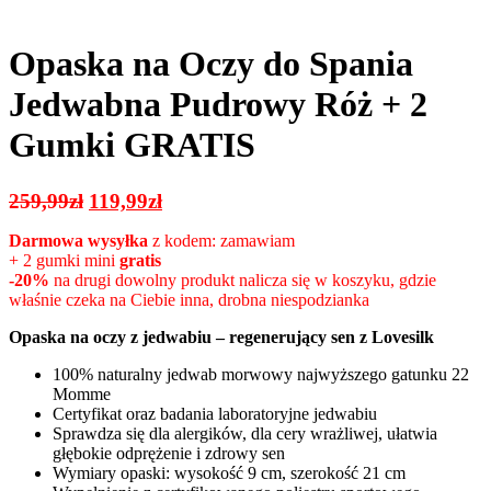
Opaska na Oczy do Spania
Jedwabna Pudrowy Róż + 2
Gumki GRATIS
Pierwotna
Aktualna
259,99
zł
119,99
zł
cena
cena
Darmowa wysyłka
z kodem: zamawiam
wynosiła:
wynosi:
+ 2 gumki mini
gratis
259,99zł.
119,99zł.
-20%
na drugi dowolny produkt nalicza się w koszyku, gdzie
właśnie czeka na Ciebie inna, drobna niespodzianka
Opaska na oczy z jedwabiu – regenerujący sen z Lovesilk
100% naturalny jedwab morwowy najwyższego gatunku 22
Momme
Certyfikat oraz badania laboratoryjne jedwabiu
Sprawdza się dla alergików, dla cery wrażliwej, ułatwia
głębokie odprężenie i zdrowy sen
Wymiary opaski: wysokość 9 cm, szerokość 21 cm