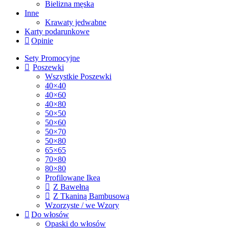
Bielizna męska
Inne
Krawaty jedwabne
Karty podarunkowe
Opinie
Sety Promocyjne
Poszewki
Wszystkie Poszewki
40×40
40×60
40×80
50×50
50×60
50×70
50×80
65×65
70×80
80×80
Profilowane Ikea
Z Bawełną
Z Tkaniną Bambusową
Wzorzyste / we Wzory
Do włosów
Opaski do włosów