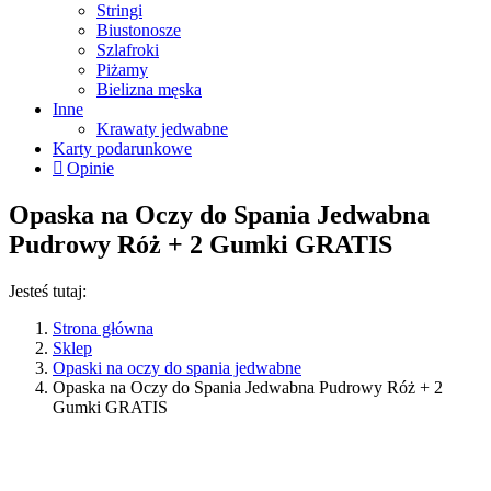
Stringi
Biustonosze
Szlafroki
Piżamy
Bielizna męska
Inne
Krawaty jedwabne
Karty podarunkowe
Opinie
Opaska na Oczy do Spania Jedwabna
Pudrowy Róż + 2 Gumki GRATIS
Jesteś tutaj:
Strona główna
Sklep
Opaski na oczy do spania jedwabne
Opaska na Oczy do Spania Jedwabna Pudrowy Róż + 2
Gumki GRATIS
Promocje sprawdzisz w koszyku
54%
+ Gumki
GRATIS