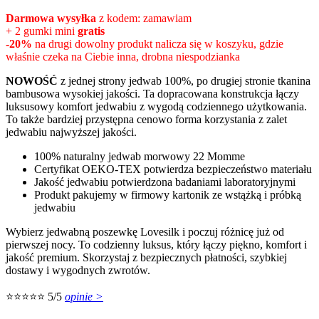
cena
cena
Darmowa wysyłka
z kodem: zamawiam
wynosiła:
wynosi:
+ 2 gumki mini
gratis
259,99zł.
129,99zł.
-20%
na drugi dowolny produkt nalicza się w koszyku, gdzie
właśnie czeka na Ciebie inna, drobna niespodzianka
NOWOŚĆ
z jednej strony jedwab 100%, po drugiej stronie tkanina
bambusowa wysokiej jakości. Ta dopracowana konstrukcja łączy
luksusowy komfort jedwabiu z wygodą codziennego użytkowania.
To także bardziej przystępna cenowo forma korzystania z zalet
jedwabiu najwyższej jakości.
100% naturalny jedwab morwowy 22 Momme
Certyfikat OEKO-TEX potwierdza bezpieczeństwo materiału
Jakość jedwabiu potwierdzona badaniami laboratoryjnymi
Produkt pakujemy w firmowy kartonik ze wstążką i próbką
jedwabiu
Wybierz jedwabną poszewkę Lovesilk i poczuj różnicę już od
pierwszej nocy. To codzienny luksus, który łączy piękno, komfort i
jakość premium. Skorzystaj z bezpiecznych płatności, szybkiej
dostawy i wygodnych zwrotów.
⭐⭐⭐⭐⭐ 5/5
opinie >