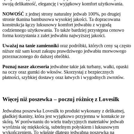
swoją delikatność, elegancję i wyjątkowy komfort użytkowania.
NOWOŚĆ
z jednej strony naturalny jedwab 100%, po drugiej
stronie tkanina bambusowa wysokiej jakości. Ta dopracowana
konstrukcja łączy luksusowy komfort jedwabiu z wygodą
codziennego użytkowania. To także bardziej przystępna cenowo
forma korzystania z zalet jedwabiu najwyższej jakości.
Uważaj na tanie zamienniki
oraz podróbki, których ceny są często
niższe niż sam koszt zakupu prawdziwego jedwabiu morwowego
przeznaczonego do dalszej obróbki.
Poznaj nasze akcesoria
jedwabne takie jak turbany, wałki, opaski
na oczy oraz gumki do włosów. Skorzystaj z bezpiecznych
płatności, szybkiej dostawy oraz łatwych i wygodnych zwrotów.
Więcej niż poszewka – poczuj różnicę z Lovesilk
Jedwabna poszewka Lovesilk to produkt wykonany z delikatnej,
gładkiej tkaniny, która jest wyjątkowo przyjemna w kontakcie ze
skórą. W porównaniu do wielu tradycyjnych materiałów jedwab
wyróżnia się miękkością, subtelnym połyskiem i luksusowym
wykończeniem. To właśnie dlatego jedwabna poszewka na