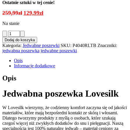
Ostatnie sztuki w tej cenie!
Pierwotna
Aktualna
259,99
zł
129,99
zł
cena
cena
Na stanie
wynosiła:
wynosi:
259,99zł.
129,99zł.
ilość
Jedwabna
Dodaj do koszyka
Poszewka
Kategoria:
Jedwabne poszewki
SKU:
P4040RLTB
Znaczniki:
z
jedwabna poszewka
jedwabne poszewki
Bambusem
Pudrowy
Opis
Róż
Informacje dodatkowe
40x40
+
Opis
2
Gumki
GRATIS
Jedwabna poszewka Lovesilk
W Lovesilk wierzymy, że codzienny komfort zaczyna się od jakości
materiałów, które mają bezpośredni kontakt ze skórą i włosami.
Dlatego tworzymy produkty z myślą o osobach, które szukają
czegoś więcej niż zwykłych dodatków do snu i pielęgnacji. Naszą
specjalnością jest 100% naturalny jedwab – materiał ceniony za