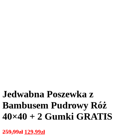
Jedwabna Poszewka z
Bambusem Pudrowy Róż
40×40 + 2 Gumki GRATIS
Pierwotna
Aktualna
259,99
zł
129,99
zł