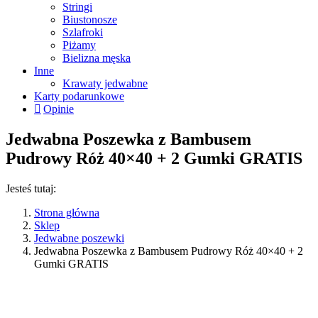
Stringi
Biustonosze
Szlafroki
Piżamy
Bielizna męska
Inne
Krawaty jedwabne
Karty podarunkowe
Opinie
Jedwabna Poszewka z Bambusem
Pudrowy Róż 40×40 + 2 Gumki GRATIS
Jesteś tutaj:
Strona główna
Sklep
Jedwabne poszewki
Jedwabna Poszewka z Bambusem Pudrowy Róż 40×40 + 2
Gumki GRATIS
50%
dwustronna z
Bambusem
must have