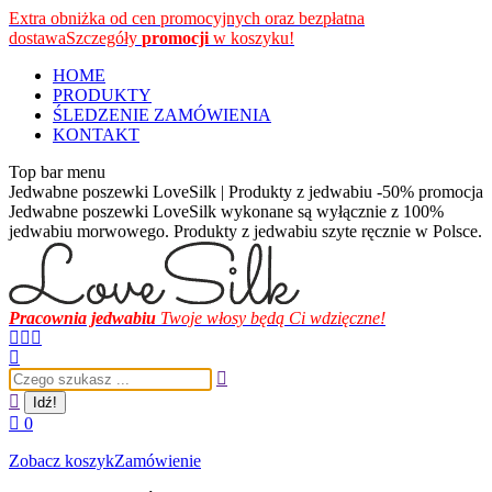
Przewiń
Extra obniżka od cen promocyjnych oraz bezpłatna
do
dostawa
Szczegóły
promocji
w koszyku!
zawartości
HOME
PRODUKTY
ŚLEDZENIE ZAMÓWIENIA
KONTAKT
Top bar menu
Jedwabne poszewki LoveSilk | Produkty z jedwabiu -50% promocja
Jedwabne poszewki LoveSilk wykonane są wyłącznie z 100%
jedwabiu morwowego. Produkty z jedwabiu szyte ręcznie w Polsce.
Pracownia jedwabiu
Twoje włosy będą Ci wdzięczne!
Facebook
Instagram
YouTube
page
page
page
Szukaj:
opens
opens
opens
in
in
in
new
new
new
0
window
window
window
Zobacz koszyk
Zamówienie