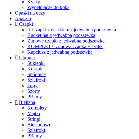
Szarfy
Wypełniacze do koka
Opaski na oczy
Apaszki
Czapki
Czapki z daszkiem z jedwabną podszewka
Bucket hat z jedwabną podszewką
Zimowe czapki z jedwabną podszewką
KOMPLETY zimowa czapka + szalik
Kapelusz z jedwabną podszewką
Ubrania
Sukienki
Koszule
Spódnice
Szlafroki
Topy
Szorty
Piżamy
Bielizna
Komplety
Majtki
Stringi
Biustonosze
Szlafroki
Piżamy