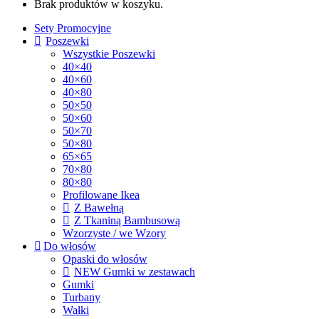
Brak produktów w koszyku.
Sety Promocyjne
Poszewki
Wszystkie Poszewki
40×40
40×60
40×80
50×50
50×60
50×70
50×80
65×65
70×80
80×80
Profilowane Ikea
Z Bawełną
Z Tkaniną Bambusową
Wzorzyste / we Wzory
Do włosów
Opaski do włosów
NEW Gumki w zestawach
Gumki
Turbany
Wałki