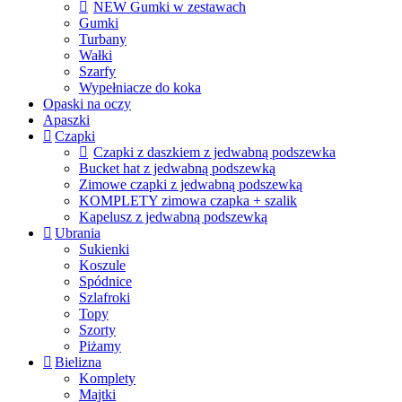
NEW Gumki w zestawach
Gumki
Turbany
Wałki
Szarfy
Wypełniacze do koka
Opaski na oczy
Apaszki
Czapki
Czapki z daszkiem z jedwabną podszewka
Bucket hat z jedwabną podszewką
Zimowe czapki z jedwabną podszewką
KOMPLETY zimowa czapka + szalik
Kapelusz z jedwabną podszewką
Ubrania
Sukienki
Koszule
Spódnice
Szlafroki
Topy
Szorty
Piżamy
Bielizna
Komplety
Majtki