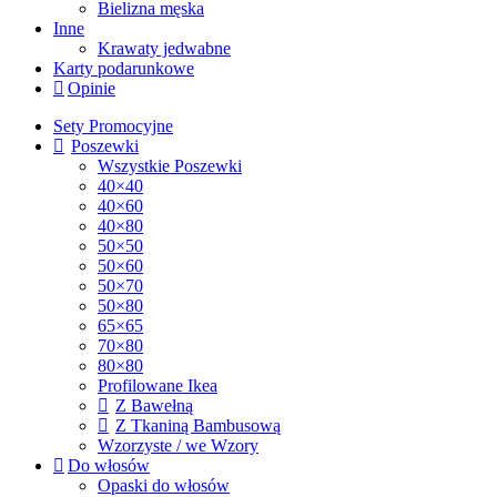
Bielizna męska
Inne
Krawaty jedwabne
Karty podarunkowe
Opinie
Sety Promocyjne
Poszewki
Wszystkie Poszewki
40×40
40×60
40×80
50×50
50×60
50×70
50×80
65×65
70×80
80×80
Profilowane Ikea
Z Bawełną
Z Tkaniną Bambusową
Wzorzyste / we Wzory
Do włosów
Opaski do włosów