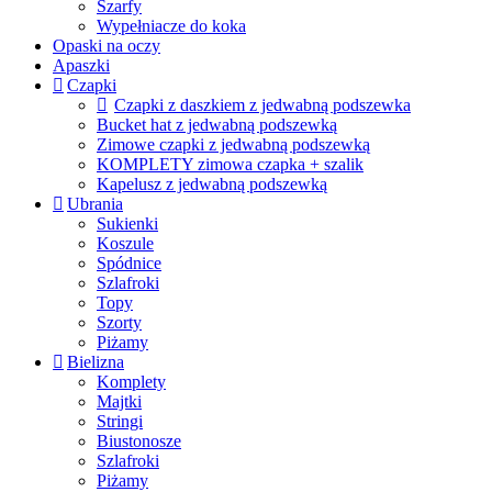
Szarfy
Wypełniacze do koka
Opaski na oczy
Apaszki
Czapki
Czapki z daszkiem z jedwabną podszewka
Bucket hat z jedwabną podszewką
Zimowe czapki z jedwabną podszewką
KOMPLETY zimowa czapka + szalik
Kapelusz z jedwabną podszewką
Ubrania
Sukienki
Koszule
Spódnice
Szlafroki
Topy
Szorty
Piżamy
Bielizna
Komplety
Majtki
Stringi
Biustonosze
Szlafroki
Piżamy