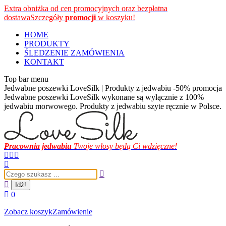
Przewiń
Extra obniżka od cen promocyjnych oraz bezpłatna
do
dostawa
Szczegóły
promocji
w koszyku!
zawartości
HOME
PRODUKTY
ŚLEDZENIE ZAMÓWIENIA
KONTAKT
Top bar menu
Jedwabne poszewki LoveSilk | Produkty z jedwabiu -50% promocja
Jedwabne poszewki LoveSilk wykonane są wyłącznie z 100%
jedwabiu morwowego. Produkty z jedwabiu szyte ręcznie w Polsce.
Pracownia jedwabiu
Twoje włosy będą Ci wdzięczne!
Facebook
Instagram
YouTube
page
page
page
Szukaj:
opens
opens
opens
in
in
in
new
new
new
0
window
window
window
Zobacz koszyk
Zamówienie