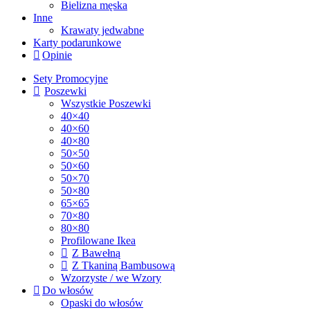
Bielizna męska
Inne
Krawaty jedwabne
Karty podarunkowe
Opinie
Sety Promocyjne
Poszewki
Wszystkie Poszewki
40×40
40×60
40×80
50×50
50×60
50×70
50×80
65×65
70×80
80×80
Profilowane Ikea
Z Bawełną
Z Tkaniną Bambusową
Wzorzyste / we Wzory
Do włosów
Opaski do włosów