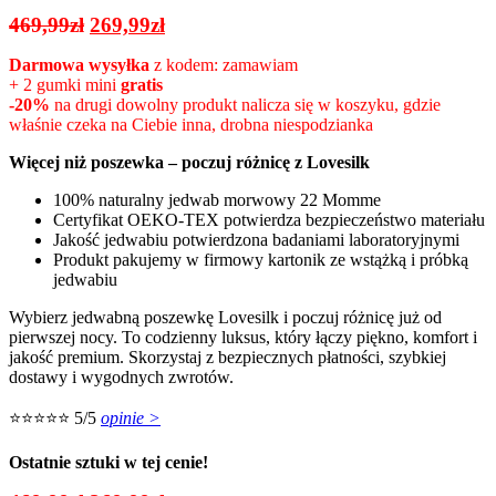
Pierwotna
Aktualna
469,99
zł
269,99
zł
cena
cena
Darmowa wysyłka
z kodem: zamawiam
wynosiła:
wynosi:
+ 2 gumki mini
gratis
469,99zł.
269,99zł.
-20%
na drugi dowolny produkt nalicza się w koszyku, gdzie
właśnie czeka na Ciebie inna, drobna niespodzianka
Więcej niż poszewka – poczuj różnicę z Lovesilk
100% naturalny jedwab morwowy 22 Momme
Certyfikat OEKO-TEX potwierdza bezpieczeństwo materiału
Jakość jedwabiu potwierdzona badaniami laboratoryjnymi
Produkt pakujemy w firmowy kartonik ze wstążką i próbką
jedwabiu
Wybierz jedwabną poszewkę Lovesilk i poczuj różnicę już od
pierwszej nocy. To codzienny luksus, który łączy piękno, komfort i
jakość premium. Skorzystaj z bezpiecznych płatności, szybkiej
dostawy i wygodnych zwrotów.
⭐⭐⭐⭐⭐ 5/5
opinie >
Ostatnie sztuki w tej cenie!