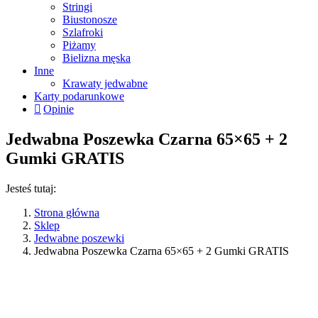
Stringi
Biustonosze
Szlafroki
Piżamy
Bielizna męska
Inne
Krawaty jedwabne
Karty podarunkowe
Opinie
Jedwabna Poszewka Czarna 65×65 + 2
Gumki GRATIS
Jesteś tutaj:
Strona główna
Sklep
Jedwabne poszewki
Jedwabna Poszewka Czarna 65×65 + 2 Gumki GRATIS
43%
+ Gumki
GRATIS