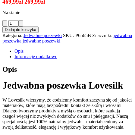
Pierwotna
Aktualna
469,99
zł
269,99
zł
cena
cena
Na stanie
wynosiła:
wynosi:
469,99zł.
269,99zł.
ilość
Jedwabna
Dodaj do koszyka
Poszewka
Kategoria:
Jedwabne poszewki
SKU:
P6565B
Znaczniki:
jedwabna
Czarna
poszewka
jedwabne poszewki
65x65
+
Opis
2
Informacje dodatkowe
Gumki
GRATIS
Opis
Jedwabna poszewka Lovesilk
W Lovesilk wierzymy, że codzienny komfort zaczyna się od jakości
materiałów, które mają bezpośredni kontakt ze skórą i włosami.
Dlatego tworzymy produkty z myślą o osobach, które szukają
czegoś więcej niż zwykłych dodatków do snu i pielęgnacji. Naszą
specjalnością jest 100% naturalny jedwab – materiał ceniony za
swoją delikatność, elegancję i wyjątkowy komfort użytkowania.