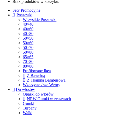
Brak produktów w koszyku.
Sety Promocyjne
Poszewki
Wszystkie Poszewki
40×40
40×60
40×80
50×50
50×60
50×70
50×80
65×65
70×80
80×80
Profilowane Ikea
Z Bawełną
Z Tkaniną Bambusową
Wzorzyste / we Wzory
Do włosów
Opaski do włosów
NEW Gumki w zestawach
Gumki
Turbany
Wałki