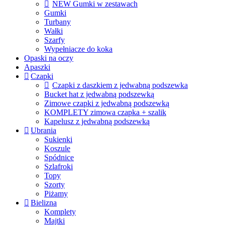
NEW Gumki w zestawach
Gumki
Turbany
Wałki
Szarfy
Wypełniacze do koka
Opaski na oczy
Apaszki
Czapki
Czapki z daszkiem z jedwabną podszewka
Bucket hat z jedwabną podszewką
Zimowe czapki z jedwabną podszewką
KOMPLETY zimowa czapka + szalik
Kapelusz z jedwabną podszewką
Ubrania
Sukienki
Koszule
Spódnice
Szlafroki
Topy
Szorty
Piżamy
Bielizna
Komplety
Majtki