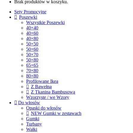
Brak produktów w koszyku.
Sety Promocyjne
Poszewki
Wszystkie Poszewki
40×40
40×60
40×80
50×50
50×60
50×70
50×80
65×65
70×80
80×80
Profilowane Ikea
Z Bawełną
Z Tkaniną Bambusową
Wzorzyste / we Wzory
Do włosów
Opaski do włosów
NEW Gumki w zestawach
Gumki
Turbany
Wałki