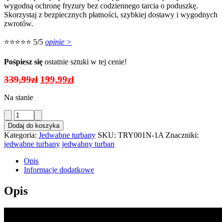
wygodną ochronę fryzury bez codziennego tarcia o poduszkę.
Skorzystaj z bezpiecznych płatności, szybkiej dostawy i wygodnych
zwrotów.
⭐⭐⭐⭐⭐ 5/5
opinie >
Pośpiesz się
ostatnie sztuki w tej cenie!
Pierwotna
Aktualna
339,99
zł
199,99
zł
cena
cena
Na stanie
wynosiła:
wynosi:
339,99zł.
199,99zł.
ilość
Jedwabny
Dodaj do koszyka
Turban
Kategoria:
Jedwabne turbany
SKU:
TRY001N-1A
Znaczniki:
Na
jedwabne turbany
jedwabny turban
Głowę
Wiązany
Opis
z
Informacje dodatkowe
Gumką
Czarny
Opis
+
2
Gumki
GRATIS