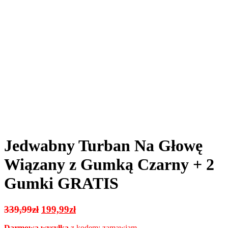
Jedwabny Turban Na Głowę
Wiązany z Gumką Czarny + 2
Gumki GRATIS
Pierwotna
Aktualna
339,99
zł
199,99
zł
cena
cena
Darmowa wysyłka
z kodem: zamawiam