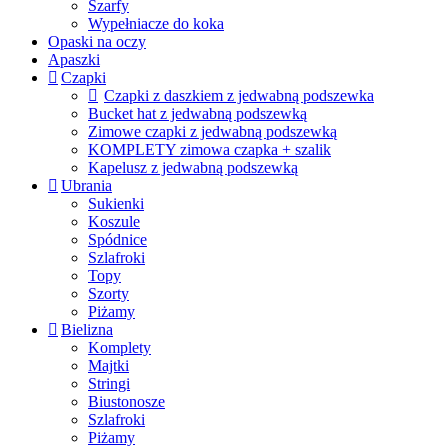
Szarfy
Wypełniacze do koka
Opaski na oczy
Apaszki
Czapki
Czapki z daszkiem z jedwabną podszewka
Bucket hat z jedwabną podszewką
Zimowe czapki z jedwabną podszewką
KOMPLETY zimowa czapka + szalik
Kapelusz z jedwabną podszewką
Ubrania
Sukienki
Koszule
Spódnice
Szlafroki
Topy
Szorty
Piżamy
Bielizna
Komplety
Majtki
Stringi
Biustonosze
Szlafroki
Piżamy