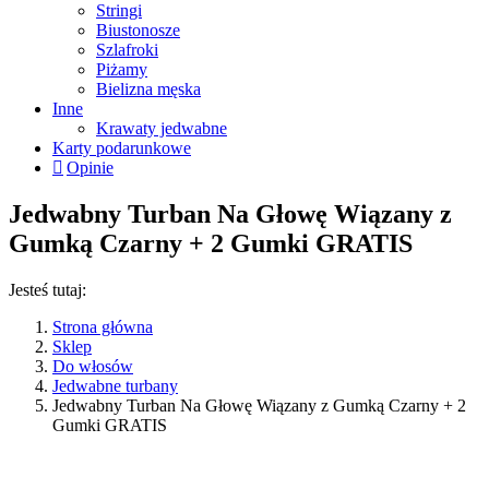
Stringi
Biustonosze
Szlafroki
Piżamy
Bielizna męska
Inne
Krawaty jedwabne
Karty podarunkowe
Opinie
Jedwabny Turban Na Głowę Wiązany z
Gumką Czarny + 2 Gumki GRATIS
Jesteś tutaj:
Strona główna
Sklep
Do włosów
Jedwabne turbany
Jedwabny Turban Na Głowę Wiązany z Gumką Czarny + 2
Gumki GRATIS
41%
+ Gumki
GRATIS