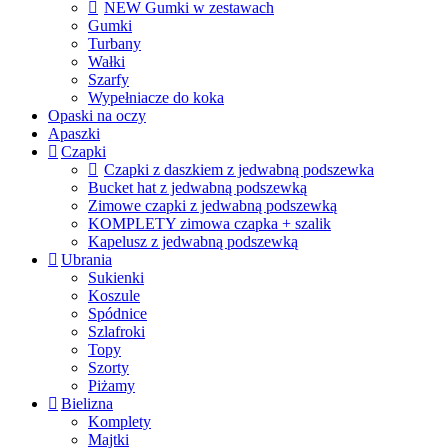
NEW Gumki w zestawach
Gumki
Turbany
Wałki
Szarfy
Wypełniacze do koka
Opaski na oczy
Apaszki
Czapki
Czapki z daszkiem z jedwabną podszewka
Bucket hat z jedwabną podszewką
Zimowe czapki z jedwabną podszewką
KOMPLETY zimowa czapka + szalik
Kapelusz z jedwabną podszewką
Ubrania
Sukienki
Koszule
Spódnice
Szlafroki
Topy
Szorty
Piżamy
Bielizna
Komplety
Majtki