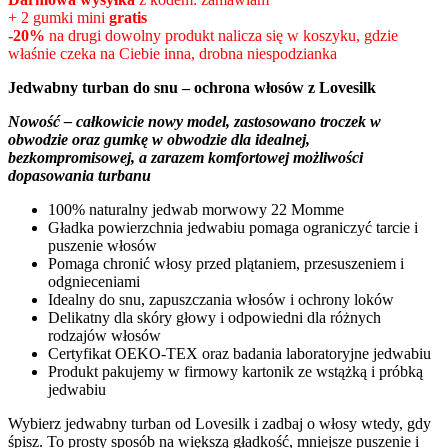
wynosiła:
wynosi:
+ 2 gumki mini
gratis
339,99zł.
199,99zł.
-20%
na drugi dowolny produkt nalicza się w koszyku, gdzie
właśnie czeka na Ciebie inna, drobna niespodzianka
Jedwabny turban do snu – ochrona włosów z Lovesilk
Nowość – całkowicie nowy model, zastosowano troczek w
obwodzie oraz gumkę w obwodzie dla idealnej,
bezkompromisowej, a zarazem komfortowej możliwości
dopasowania turbanu
100% naturalny jedwab morwowy 22 Momme
Gładka powierzchnia jedwabiu pomaga ograniczyć tarcie i
puszenie włosów
Pomaga chronić włosy przed plątaniem, przesuszeniem i
odgnieceniami
Idealny do snu, zapuszczania włosów i ochrony loków
Delikatny dla skóry głowy i odpowiedni dla różnych
rodzajów włosów
Certyfikat OEKO-TEX oraz badania laboratoryjne jedwabiu
Produkt pakujemy w firmowy kartonik ze wstążką i próbką
jedwabiu
Wybierz jedwabny turban od Lovesilk i zadbaj o włosy wtedy, gdy
śpisz. To prosty sposób na większą gładkość, mniejsze puszenie i