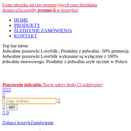
Przewiń
Extra obniżka od cen promocyjnych oraz bezpłatna
do
dostawa
Szczegóły
promocji
w koszyku!
zawartości
HOME
PRODUKTY
ŚLEDZENIE ZAMÓWIENIA
KONTAKT
Top bar menu
Jedwabne poszewki LoveSilk | Produkty z jedwabiu -50% promocja
Jedwabne poszewki LoveSilk wykonane są wyłącznie z 100%
jedwabiu morwowego. Produkty z jedwabiu szyte ręcznie w Polsce.
Pracownia jedwabiu
Twoje włosy będą Ci wdzięczne!
Facebook
Instagram
YouTube
page
page
page
Szukaj:
opens
opens
opens
in
in
in
new
new
new
0
window
window
window
Zobacz koszyk
Zamówienie