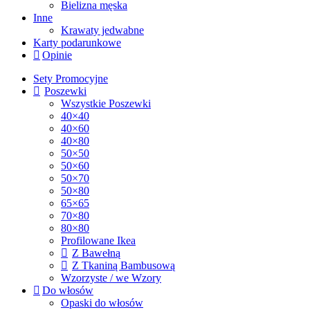
Bielizna męska
Inne
Krawaty jedwabne
Karty podarunkowe
Opinie
Sety Promocyjne
Poszewki
Wszystkie Poszewki
40×40
40×60
40×80
50×50
50×60
50×70
50×80
65×65
70×80
80×80
Profilowane Ikea
Z Bawełną
Z Tkaniną Bambusową
Wzorzyste / we Wzory
Do włosów
Opaski do włosów