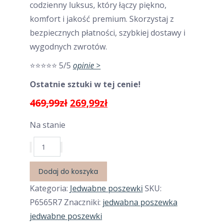
codzienny luksus, który łączy piękno,
komfort i jakość premium. Skorzystaj z
bezpiecznych płatności, szybkiej dostawy i
wygodnych zwrotów.
⭐⭐⭐⭐⭐ 5/5
opinie >
Ostatnie sztuki w tej cenie!
Pierwotna
Aktualna
469,99
zł
269,99
zł
cena
cena
Na stanie
wynosiła:
wynosi:
469,99zł.
269,99zł.
ilość
Jedwabna
Poszewka
Dodaj do koszyka
Czerwona
Kategoria:
Jedwabne poszewki
SKU:
65x65
P6565R7
Znaczniki:
jedwabna poszewka
+
jedwabne poszewki