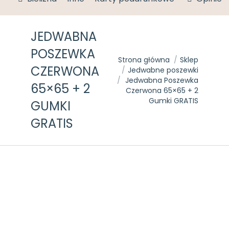
JEDWABNA
POSZEWKA
Jesteś tutaj:
Strona główna
Sklep
CZERWONA
Jedwabne poszewki
Jedwabna Poszewka
65×65 + 2
Czerwona 65×65 + 2
Gumki GRATIS
GUMKI
GRATIS
43%
+ Gumki
GRATIS