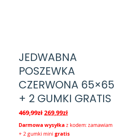
JEDWABNA
POSZEWKA
CZERWONA 65×65
+ 2 GUMKI GRATIS
Pierwotna
Aktualna
469,99
zł
269,99
zł
cena
cena
Darmowa wysyłka
z kodem: zamawiam
wynosiła:
wynosi:
+ 2 gumki mini
gratis
469,99zł.
269,99zł.