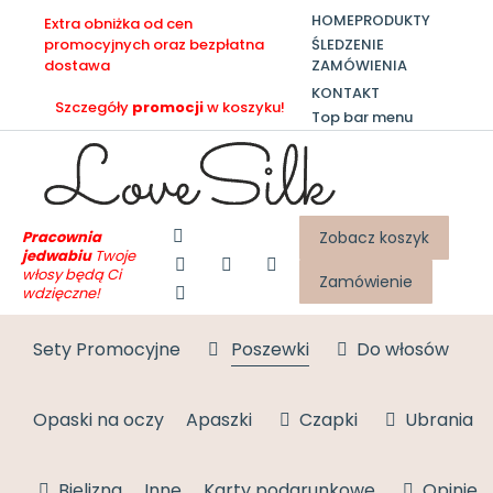
HOME
PRODUKTY
Extra obniżka od cen
ŚLEDZENIE
promocyjnych oraz bezpłatna
ZAMÓWIENIA
dostawa
KONTAKT
Szczegóły
promocji
w koszyku!
Top bar menu
Pracownia
Zobacz koszyk
jedwabiu
Twoje
włosy będą Ci
Zamówienie
wdzięczne!
Sety Promocyjne
Poszewki
Do włosów
Opaski na oczy
Apaszki
Czapki
Ubrania
Bielizna
Inne
Karty podarunkowe
Opinie