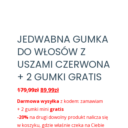
JEDWABNA GUMKA
DO WŁOSÓW Z
USZAMI CZERWONA
+ 2 GUMKI GRATIS
Pierwotna
Aktualna
179,99
zł
89,99
zł
cena
cena
Darmowa wysyłka
z kodem: zamawiam
wynosiła:
wynosi:
+ 2 gumki mini
gratis
179,99zł.
89,99zł.
-20%
na drugi dowolny produkt nalicza się
w koszyku, gdzie właśnie czeka na Ciebie