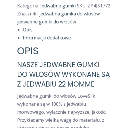
179,99zł.
89,99zł.
Kategoria:
Jedwabne gumki
SKU:
ZP4JS1772
Znaczniki:
jedwabna gumka do włosów
jedwabne gumki do włosów
Opis
Informacje dodatkowe
OPIS
NASZE JEDWABNE GUMKI
DO WŁOSÓW WYKONANE SĄ
Z JEDWABIU 22 MOMME
Jedwabne gumki do włosów LoveSilk
wykonane są w 100% z jedwabiu
morwowego, wyłącznie najwyższej jakości.
Przykładamy wielką wagę do materiału, z