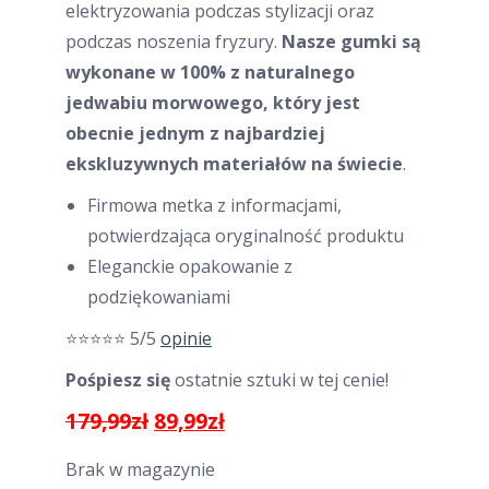
elektryzowania podczas stylizacji oraz
podczas noszenia fryzury.
Nasze gumki są
wykonane w 100% z naturalnego
jedwabiu morwowego, który jest
obecnie jednym z najbardziej
ekskluzywnych materiałów na świecie
.
Firmowa metka z informacjami,
potwierdzająca oryginalność produktu
Eleganckie opakowanie z
podziękowaniami
⭐⭐⭐⭐⭐ 5/5
opinie
Pośpiesz się
ostatnie sztuki w tej cenie!
Pierwotna
Aktualna
179,99
zł
89,99
zł
cena
cena
Brak w magazynie
wynosiła:
wynosi: