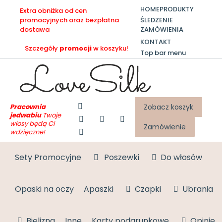
HOME
PRODUKTY
Extra obniżka od cen
ŚLEDZENIE
promocyjnych oraz bezpłatna
ZAMÓWIENIA
dostawa
KONTAKT
Szczegóły
promocji
w koszyku!
Top bar menu
Pracownia
Zobacz koszyk
jedwabiu
Twoje
włosy będą Ci
Zamówienie
wdzięczne!
Sety Promocyjne
Poszewki
Do włosów
Opaski na oczy
Apaszki
Czapki
Ubrania
Bielizna
Inne
Karty podarunkowe
Opinie