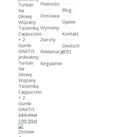
Płatności
Blog
Dostawa
Opinie
Wymiany
Kontakt
Zwroty
Deutsch
Reklamacje
(DE)
Jedwabny
Turban
Regulamin
Na
Głowę
Wiązany
Tasiemką
Cappuccino
+ 2
Gumki
GRATIS
339,99
zł
Pierwotna
199,99
zł
cena
Aktualna
wynosiła:
cena