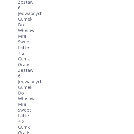
wynosiła:
cena
199,99zł.
wynosi:
99,99zł.
Zestaw
6
Jedwabnych
Gumek
Do
Włosów
Mini
Sweet
Latte
+ 2
Gumki
Gratis