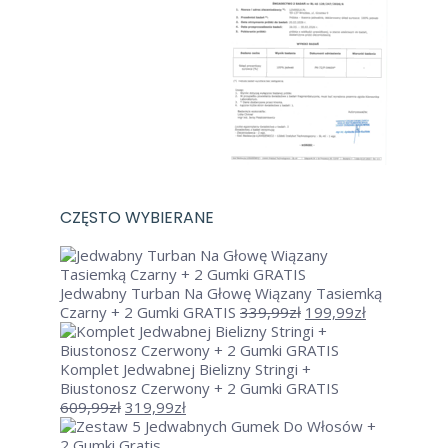
CZĘSTO WYBIERANE
Jedwabny Turban Na Głowę Wiązany Tasiemką
Pierwotna
Aktualna
Czarny + 2 Gumki GRATIS
339,99
zł
199,99
zł
cena
cena
wynosiła:
wynosi:
339,99zł.
199,99zł.
Komplet Jedwabnej Bielizny Stringi +
Biustonosz Czerwony + 2 Gumki GRATIS
Pierwotna
Aktualna
609,99
zł
319,99
zł
cena
cena
wynosiła:
wynosi: