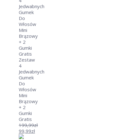
339,99zł.
wynosi:
199,99zł.
Zestaw
4
Jedwabnych
Gumek
Do
Włosów
Mini
Brązowy
+ 2
Gumki
Gratis
199,99
zł
Pierwotna
99,99
zł
cena
Aktualna