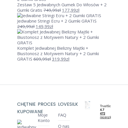
609,99zł.
319,99zł.
Zestaw 5 Jedwabnych Gumek Do Włosów + 2
Pierwotna
Aktualna
Gumki Gratis
749,99
zł
177,99
zł
cena
cena
wynosiła:
wynosi:
Jedwabne Stringi Ecru + 2 Gumki GRATIS
Pierwotna
Aktualna
749,99zł.
177,99zł.
249,99
zł
149,99
zł
cena
cena
wynosiła:
wynosi:
249,99zł.
149,99zł.
Komplet Jedwabnej Bielizny Majtki +
Biustonosz z Motywem Natury + 2 Gumki
Pierwotna
Aktualna
GRATIS
609,99
zł
319,99
zł
cena
cena
wynosiła:
wynosi:
609,99zł.
319,99zł.
CHĘTNIE
PROCES
LOVESILK
KUPOWANE
Moje
FAQ
Konto
O nas