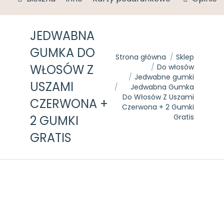
JEDWABNA
GUMKA DO
Jesteś tutaj:
Strona główna
Sklep
WŁOSÓW Z
Do włosów
Jedwabne gumki
USZAMI
Jedwabna Gumka
Do Włosów Z Uszami
CZERWONA +
Czerwona + 2 Gumki
Gratis
2 GUMKI
GRATIS
50%
1 + 2
GRATIS