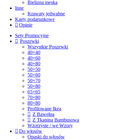
Bielizna męska
Inne
Krawaty jedwabne
Karty podarunkowe
Opinie
Sety Promocyjne
Poszewki
Wszystkie Poszewki
40×40
40×60
40×80
50×50
50×60
50×70
50×80
65×65
70×80
80×80
Profilowane Ikea
Z Bawełną
Z Tkaniną Bambusową
Wzorzyste / we Wzory
Do włosów
Opaski do włosów