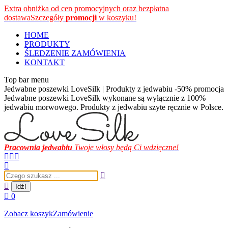
Przewiń
Extra obniżka od cen promocyjnych oraz bezpłatna
do
dostawa
Szczegóły
promocji
w koszyku!
zawartości
HOME
PRODUKTY
ŚLEDZENIE ZAMÓWIENIA
KONTAKT
Top bar menu
Jedwabne poszewki LoveSilk | Produkty z jedwabiu -50% promocja
Jedwabne poszewki LoveSilk wykonane są wyłącznie z 100%
jedwabiu morwowego. Produkty z jedwabiu szyte ręcznie w Polsce.
Pracownia jedwabiu
Twoje włosy będą Ci wdzięczne!
Facebook
Instagram
YouTube
page
page
page
Szukaj:
opens
opens
opens
in
in
in
new
new
new
0
window
window
window
Zobacz koszyk
Zamówienie