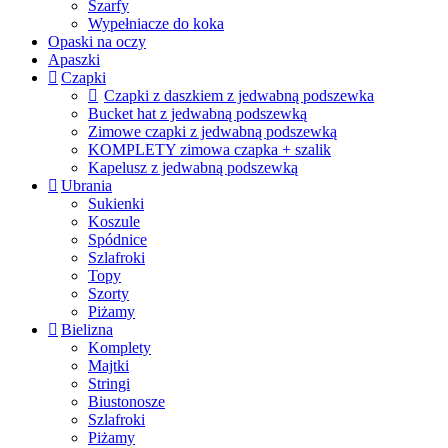
Szarfy
Wypełniacze do koka
Opaski na oczy
Apaszki
Czapki
Czapki z daszkiem z jedwabną podszewka
Bucket hat z jedwabną podszewką
Zimowe czapki z jedwabną podszewką
KOMPLETY zimowa czapka + szalik
Kapelusz z jedwabną podszewką
Ubrania
Sukienki
Koszule
Spódnice
Szlafroki
Topy
Szorty
Piżamy
Bielizna
Komplety
Majtki
Stringi
Biustonosze
Szlafroki
Piżamy