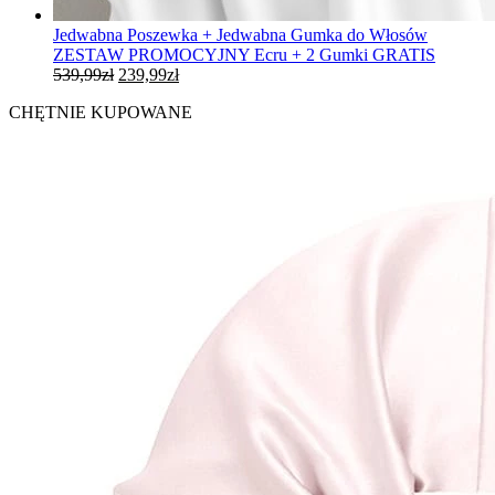
Jedwabna Poszewka + Jedwabna Gumka do Włosów
ZESTAW PROMOCYJNY Ecru + 2 Gumki GRATIS
Pierwotna
Aktualna
539,99
zł
239,99
zł
cena
cena
CHĘTNIE KUPOWANE
wynosiła:
wynosi:
539,99zł.
239,99zł.