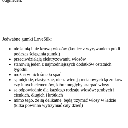
odgnieceń.
Jedwabne gumki LoveSilk:
nie łamią i nie kruszą włosów (koniec z wyrywaniem pukli
podczas ściągania gumki)
przeciwdziałają elektryzowaniu włosów
stanowią jeden z najmodniejszych dodatków ostatnich
tygodni
można w nich śmiało spać
są miękkie, elastyczne, nie zawierają metalowych łączników
czy innych elementów, które mogłyby szarpać włosy
są odpowiednie dla każdego rodzaju włosów: grubych i
cienkich, długich i krótkich
mimo tego, że są delikatne, będą trzymać włosy w ładzie
(kitka powinna wytrzymać cały dzień)