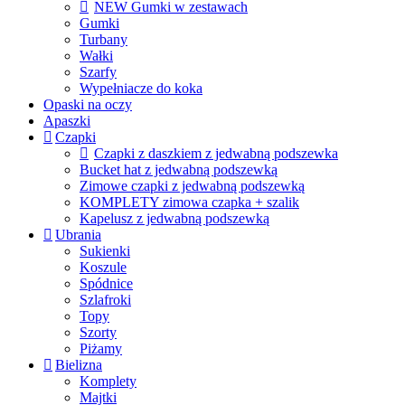
NEW Gumki w zestawach
Gumki
Turbany
Wałki
Szarfy
Wypełniacze do koka
Opaski na oczy
Apaszki
Czapki
Czapki z daszkiem z jedwabną podszewka
Bucket hat z jedwabną podszewką
Zimowe czapki z jedwabną podszewką
KOMPLETY zimowa czapka + szalik
Kapelusz z jedwabną podszewką
Ubrania
Sukienki
Koszule
Spódnice
Szlafroki
Topy
Szorty
Piżamy
Bielizna
Komplety
Majtki