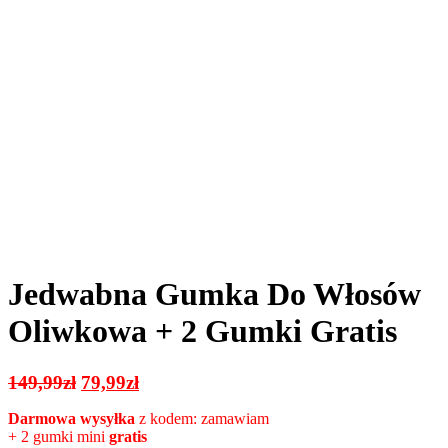
Jedwabna Gumka Do Włosów
Oliwkowa + 2 Gumki Gratis
Pierwotna
Aktualna
149,99
zł
79,99
zł
cena
cena
Darmowa wysyłka
z kodem: zamawiam
wynosiła:
wynosi:
+ 2 gumki mini
gratis
149,99zł.
79,99zł.