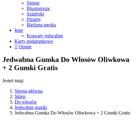
Stringi
Biustonosze
Szlafroki
Piżamy
Bielizna męska
Inne
Krawaty jedwabne
Karty podarunkowe
Opinie
Jedwabna Gumka Do Włosów Oliwkowa
+ 2 Gumki Gratis
Jesteś tutaj:
Strona główna
Sklep
Do włosów
Jedwabne gumki
Jedwabna Gumka Do Włosów Oliwkowa + 2 Gumki Gratis
Promocje sprawdzisz w koszyku
47%
1 + 2
GRATIS