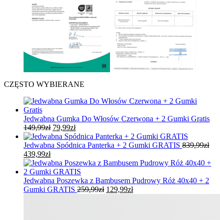
CZĘSTO WYBIERANE
Jedwabna Gumka Do Włosów Czerwona + 2 Gumki Gratis
Pierwotna
Aktualna
149,99
zł
79,99
zł
cena
cena
wynosiła:
wynosi:
Jedwabna Spódnica Panterka + 2 Gumki GRATIS
839,99
zł
Pierwotna
Aktualna
149,99zł.
79,99zł.
439,99
zł
cena
cena
wynosiła:
wynosi:
839,99zł.
439,99zł.
Jedwabna Poszewka z Bambusem Pudrowy Róż 40x40 + 2
Pierwotna
Aktualna
Gumki GRATIS
259,99
zł
129,99
zł
cena
cena
wynosiła:
wynosi:
259,99zł.
129,99zł.