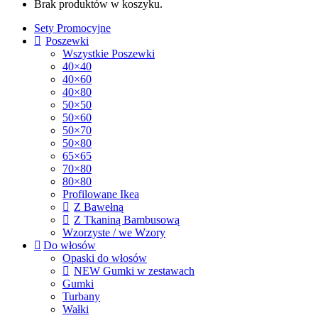
Brak produktów w koszyku.
Sety Promocyjne
Poszewki
Wszystkie Poszewki
40×40
40×60
40×80
50×50
50×60
50×70
50×80
65×65
70×80
80×80
Profilowane Ikea
Z Bawełną
Z Tkaniną Bambusową
Wzorzyste / we Wzory
Do włosów
Opaski do włosów
NEW Gumki w zestawach
Gumki
Turbany
Wałki