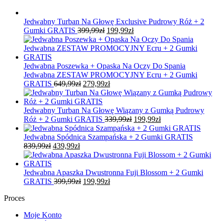
Jedwabny Turban Na Głowę Exclusive Pudrowy Róż + 2
Pierwotna
Aktualna
Gumki GRATIS
399,99
zł
199,99
zł
cena
cena
wynosiła:
wynosi:
399,99zł.
199,99zł.
Jedwabna Poszewka + Opaska Na Oczy Do Spania
Jedwabna ZESTAW PROMOCYJNY Ecru + 2 Gumki
Pierwotna
Aktualna
GRATIS
649,99
zł
279,99
zł
cena
cena
wynosiła:
wynosi:
649,99zł.
279,99zł.
Jedwabny Turban Na Głowę Wiązany z Gumką Pudrowy
Pierwotna
Aktualna
Róż + 2 Gumki GRATIS
339,99
zł
199,99
zł
cena
cena
wynosiła:
wynosi:
Jedwabna Spódnica Szampańska + 2 Gumki GRATIS
Pierwotna
Aktualna
339,99zł.
199,99zł.
839,99
zł
439,99
zł
cena
cena
wynosiła:
wynosi:
839,99zł.
439,99zł.
Jedwabna Apaszka Dwustronna Fuji Blossom + 2 Gumki
Pierwotna
Aktualna
GRATIS
399,99
zł
199,99
zł
cena
cena
Proces
wynosiła:
wynosi:
399,99zł.
199,99zł.
Moje Konto