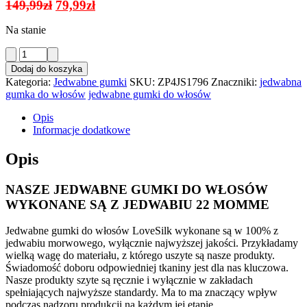
Pierwotna
Aktualna
149,99
zł
79,99
zł
cena
cena
Na stanie
wynosiła:
wynosi:
149,99zł.
79,99zł.
ilość
Jedwabna
Dodaj do koszyka
Gumka
Kategoria:
Jedwabne gumki
SKU:
ZP4JS1796
Znaczniki:
jedwabna
Do
gumka do włosów
jedwabne gumki do włosów
Włosów
Oliwkowa
Opis
+
Informacje dodatkowe
2
Gumki
Opis
Gratis
NASZE JEDWABNE GUMKI DO WŁOSÓW
WYKONANE SĄ Z JEDWABIU 22 MOMME
Jedwabne gumki do włosów LoveSilk wykonane są w 100% z
jedwabiu morwowego, wyłącznie najwyższej jakości. Przykładamy
wielką wagę do materiału, z którego uszyte są nasze produkty.
Świadomość doboru odpowiedniej tkaniny jest dla nas kluczowa.
Nasze produkty szyte są ręcznie i wyłącznie w zakładach
spełniających najwyższe standardy. Ma to ma znaczący wpływ
podczas nadzoru produkcji na każdym jej etapie.