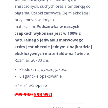
zniszczonych, suchych oraz z tendencją do
plątania. Czapki zachwycą Cię miękkością i
przyjemnym w dotyku
materiałem.
Podszewka w naszych
czapkach wykonana jest w 100% z
naturalnego jedwabiu morwowego,
który jest obecnie jednym z najbardziej
ekskluzywnych materiałów na świecie
.
Rozmiar: 20×30 cm.
Produkt najwyższej jakości
Eleganckie opakowanie
⭐⭐⭐⭐⭐ 5/5
opinie
Pierwotna
Aktualna
799,99
zł
599,99
zł
cena
cena
wynosiła:
wynosi: