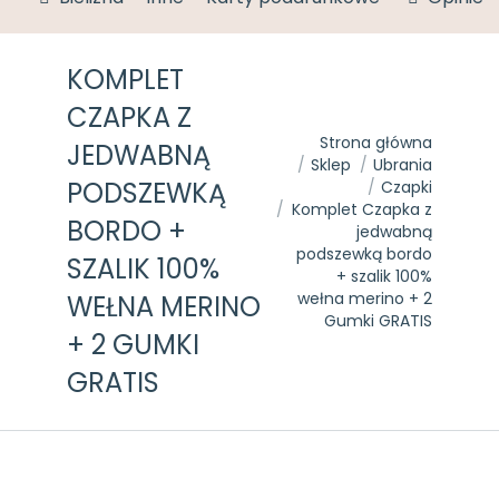
KOMPLET
CZAPKA Z
Jesteś tutaj:
Strona główna
JEDWABNĄ
Sklep
Ubrania
PODSZEWKĄ
Czapki
Komplet Czapka z
BORDO +
jedwabną
podszewką bordo
SZALIK 100%
+ szalik 100%
wełna merino + 2
WEŁNA MERINO
Gumki GRATIS
+ 2 GUMKI
GRATIS