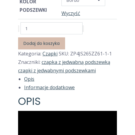
KOLOR
799,99zł.
599,99zł.
PODSZEWKI
Wyczyść
ilość
Komplet
Czapka
Dodaj do koszyka
z
Kategoria:
Czapki
SKU:
ZP4JS265ZZ61-1-1
jedwabną
Znaczniki:
czapka z jedwabną podszewką
podszewką
czapki z jedwabnymi podszewkami
bordo
Opis
+
Informacje dodatkowe
szalik
OPIS
100%
wełna
merino
+