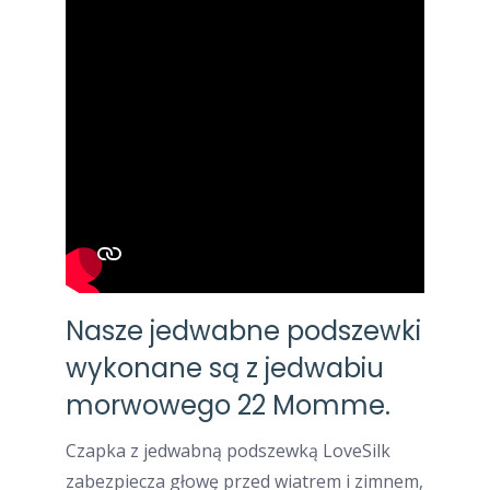
Nasze jedwabne podszewki
wykonane są z jedwabiu
morwowego 22 Momme.
Czapka z jedwabną podszewką LoveSilk
zabezpiecza głowę przed wiatrem i zimnem,