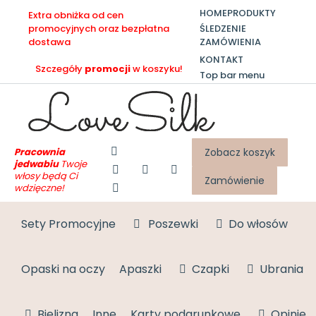
HOME
PRODUKTY
Extra obniżka od cen
ŚLEDZENIE
promocyjnych oraz bezpłatna
ZAMÓWIENIA
dostawa
KONTAKT
Szczegóły
promocji
w koszyku!
Top bar menu
Pracownia
Zobacz koszyk
jedwabiu
Twoje
włosy będą Ci
Zamówienie
wdzięczne!
Sety Promocyjne
Poszewki
Do włosów
Opaski na oczy
Apaszki
Czapki
Ubrania
Bielizna
Inne
Karty podarunkowe
Opinie