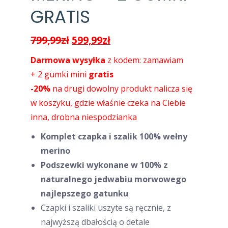
GRATIS
Pierwotna
Aktualna
799,99
zł
599,99
zł
cena
cena
Darmowa wysyłka
z kodem: zamawiam
wynosiła:
wynosi:
+ 2 gumki mini
gratis
799,99zł.
599,99zł.
-20%
na drugi dowolny produkt nalicza się
w koszyku, gdzie właśnie czeka na Ciebie
inna, drobna niespodzianka
Komplet czapka i szalik 100% wełny
merino
Podszewki wykonane w 100% z
naturalnego jedwabiu morwowego
najlepszego gatunku
Czapki i szaliki uszyte są ręcznie, z
najwyższą dbałością o detale