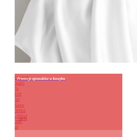
On Sale
Promocje sprawdzisz w koszyku
Sale!
%
Off
50
Save
300zł
300zł
50%
300
zł