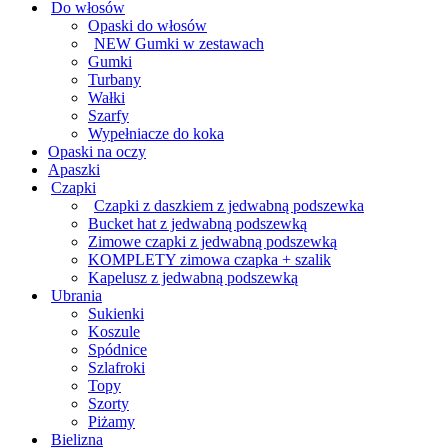
Do włosów
Opaski do włosów
NEW Gumki w zestawach
Gumki
Turbany
Wałki
Szarfy
Wypełniacze do koka
Opaski na oczy
Apaszki
Czapki
Czapki z daszkiem z jedwabną podszewka
Bucket hat z jedwabną podszewką
Zimowe czapki z jedwabną podszewką
KOMPLETY zimowa czapka + szalik
Kapelusz z jedwabną podszewką
Ubrania
Sukienki
Koszule
Spódnice
Szlafroki
Topy
Szorty
Piżamy
Bielizna