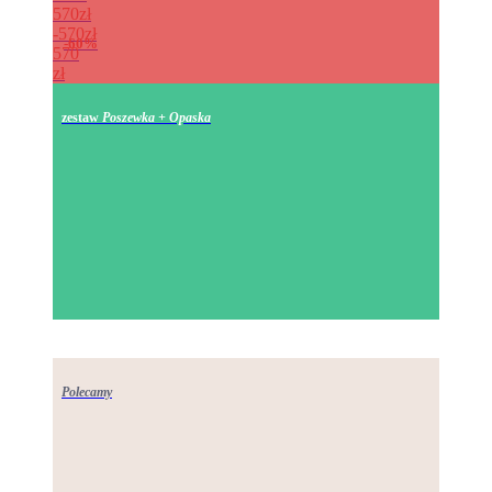
570zł
570zł
60%
570
zł
zestaw
Poszewka + Opaska
Polecamy