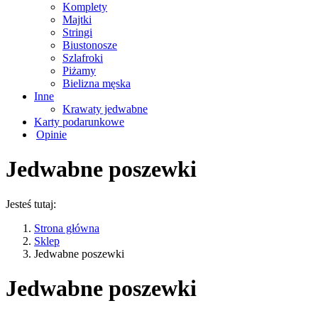
Komplety
Majtki
Stringi
Biustonosze
Szlafroki
Piżamy
Bielizna męska
Inne
Krawaty jedwabne
Karty podarunkowe
Opinie
Jedwabne poszewki
Jesteś tutaj:
Strona główna
Sklep
Jedwabne poszewki
Jedwabne poszewki