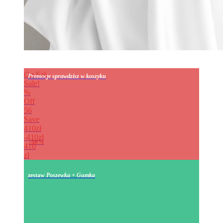
On Sale
Promocje sprawdzisz w koszyku
Sale!
%
Off
56
Save
410zł
410zł
56%
410
zł
zestaw
Poszewka + Gumka