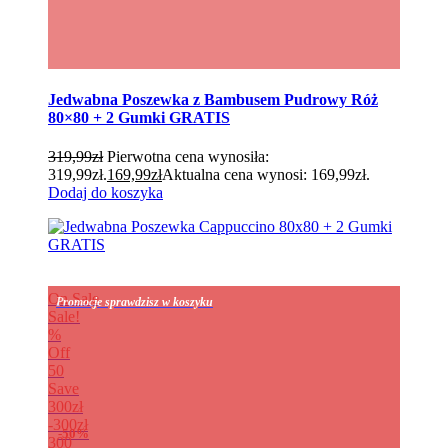
Jedwabna Poszewka z Bambusem Pudrowy Róż
80×80 + 2 Gumki GRATIS
319,99
zł
Pierwotna cena wynosiła:
319,99zł.
169,99
zł
Aktualna cena wynosi: 169,99zł.
Dodaj do koszyka
On Sale
Promocje sprawdzisz w koszyku
Sale!
%
Off
50
Save
300zł
300zł
50%
300