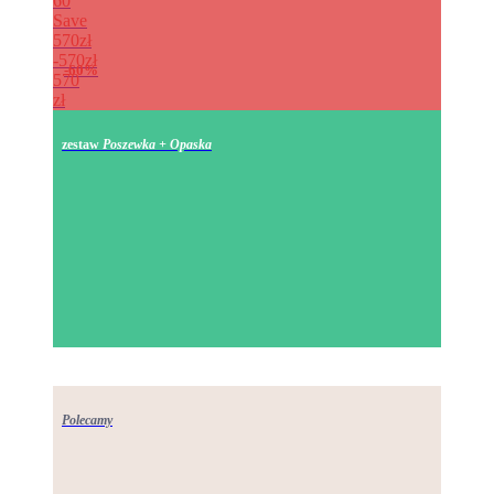
60
Save
570zł
570zł
60%
570
zł
zestaw
Poszewka + Opaska
Polecamy