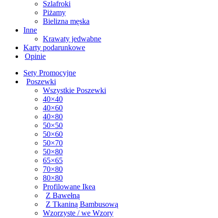
Szlafroki
Piżamy
Bielizna męska
Inne
Krawaty jedwabne
Karty podarunkowe
Opinie
Sety Promocyjne
Poszewki
Wszystkie Poszewki
40×40
40×60
40×80
50×50
50×60
50×70
50×80
65×65
70×80
80×80
Profilowane Ikea
Z Bawełną
Z Tkaniną Bambusową
Wzorzyste / we Wzory