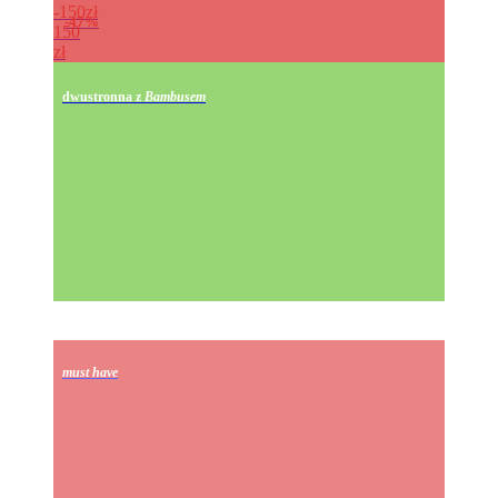
150zł
47%
150
zł
dwustronna z
Bambusem
must have