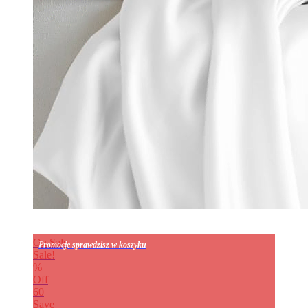
On Sale
Promocje sprawdzisz w koszyku
Sale!
%
Off
60
Save