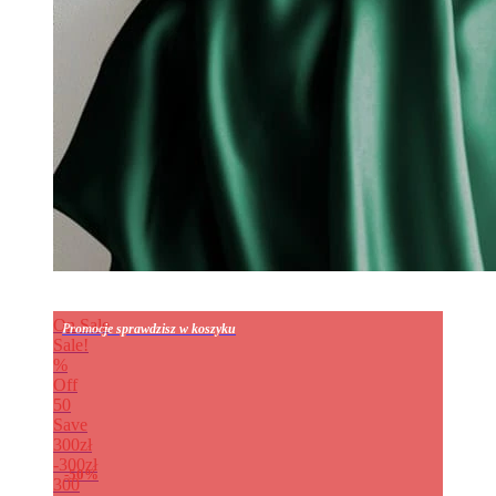
On Sale
Promocje sprawdzisz w koszyku
Sale!
%
Off
50
Save
300zł
300zł
50%
300