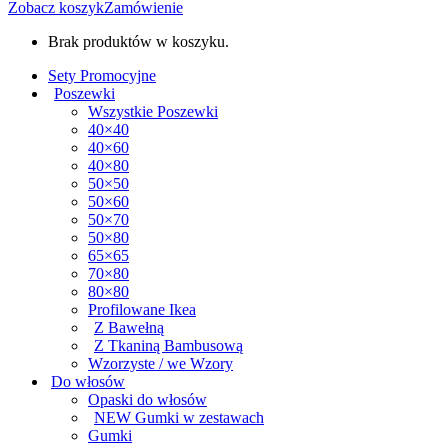
Zobacz koszyk
Zamówienie
Brak produktów w koszyku.
Sety Promocyjne
Poszewki
Wszystkie Poszewki
40×40
40×60
40×80
50×50
50×60
50×70
50×80
65×65
70×80
80×80
Profilowane Ikea
Z Bawełną
Z Tkaniną Bambusową
Wzorzyste / we Wzory
Do włosów
Opaski do włosów
NEW Gumki w zestawach
Gumki