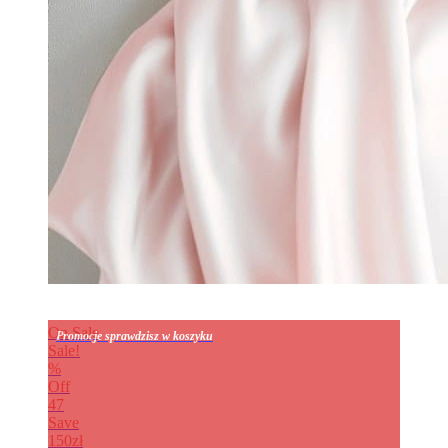
On Sale
Promocje sprawdzisz w koszyku
Sale!
%
Off
47
Save
150zł