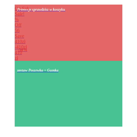
On Sale
Promocje sprawdzisz w koszyku
Sale!
%
Off
56
Save
410zł
410zł
56%
410
zł
zestaw
Poszewka + Gumka