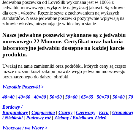
Jedwabna poszewka od LoveSilk wykonana jest w 100% z
jedwabiu morwowego, wyłącznie najwyższej jakości. Są zdrowe
dla cery i włosów. Ręcznie szyte z zachowaniem najwyższych
standardów. Nasze jedwabne poszewki pozytywnie wpływają na
zdrowie włosów, utrzymując je w idealnym stanie.
Nasze jedwabne poszewki wykonane są z jedwabiu
morwowego 22 Momme. Certyfikat oraz badania
laboratoryjne jedwabiu dostępne na każdej karcie
produktu.
Uważaj na tanie zamienniki oraz podróbki, których ceny są często
niższe niż sam koszt zakupu prawdziwego jedwabiu morwowego
przeznaczonego do dalszej obróbki.
Wszystkie Poszewki >
40×40
|
40×60
|
40×80
|
50×50
|
50×60
|
65×65
|
50×70
|
50×80
|
7
Bordowy /
Burgundowy
|
Cappuccino
|
Czarny
|
Czerwony
|
Ecru
|
Granatow
/ Niebieski
|
Pudrowy róż
|
Zielony / Butelkowa Zieleń
Wzorzyste / we Wzory >