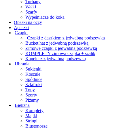
Turbany
Wałki
Szarfy
Wypełniacze do koka
Opaski na oczy
Apaszki
Czapki
Czapki z daszkiem z jedwabną podszewka
Bucket hat z jedwabną podszewką
Zimowe czapki z jedwabną podszewką
KOMPLETY zimowa czapka + szalik
Kapelusz z jedwabną podszewką
Ubrania
Sukienki
Koszule
Spódnice
Szlafroki
Topy
Szorty
Piżamy
Bielizna
Komplety
Majtki
Stringi
Biustonosze