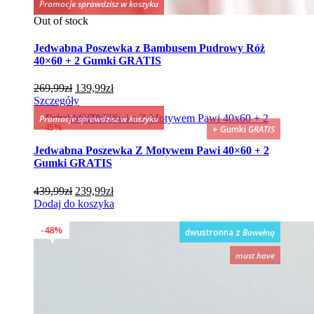
Promocje sprawdzisz w koszyku
Out of stock
Jedwabna Poszewka z Bambusem Pudrowy Róż
40×60 + 2 Gumki GRATIS
Pierwotna
Aktualna
269,99
zł
139,99
zł
cena
cena
Szczegóły
wynosiła:
wynosi:
Promocje sprawdzisz w koszyku
269,99zł.
139,99zł.
45%
+ Gumki
GRATIS
Jedwabna Poszewka Z Motywem Pawi 40×60 + 2
Gumki GRATIS
Pierwotna
Aktualna
439,99
zł
239,99
zł
cena
cena
Dodaj do koszyka
wynosiła:
wynosi:
439,99zł.
239,99zł.
48%
dwustronna z
Bawełną
must have