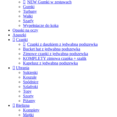
NEW Gumki w zestawach
Gumki
Turbany
Wałki
Szarfy
Wypełniacze do koka
Opaski na oczy
Apaszki
Czapki
Czapki z daszkiem z jedwabną podszewka
Bucket hat z jedwabną podszewką
Zimowe czapki z jedwabną podszewką
KOMPLETY zimowa czapka + szalik
Kapelusz z jedwabną podszewką
Ubrania
Sukienki
Koszule
Spódnice
Szlafroki
Topy
Szorty
Piżamy
Bielizna
Komplety
Majtki