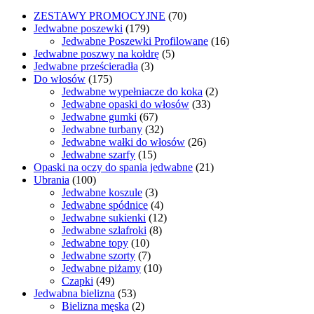
ZESTAWY PROMOCYJNE
(70)
Jedwabne poszewki
(179)
Jedwabne Poszewki Profilowane
(16)
Jedwabne poszwy na kołdrę
(5)
Jedwabne prześcieradła
(3)
Do włosów
(175)
Jedwabne wypełniacze do koka
(2)
Jedwabne opaski do włosów
(33)
Jedwabne gumki
(67)
Jedwabne turbany
(32)
Jedwabne wałki do włosów
(26)
Jedwabne szarfy
(15)
Opaski na oczy do spania jedwabne
(21)
Ubrania
(100)
Jedwabne koszule
(3)
Jedwabne spódnice
(4)
Jedwabne sukienki
(12)
Jedwabne szlafroki
(8)
Jedwabne topy
(10)
Jedwabne szorty
(7)
Jedwabne piżamy
(10)
Czapki
(49)
Jedwabna bielizna
(53)
Bielizna męska
(2)