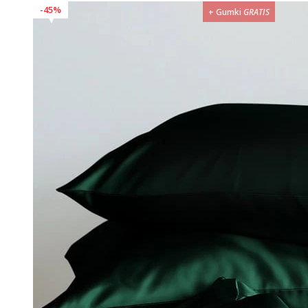
439,99zł.
239,99zł.
45%
+ Gumki
GRATIS