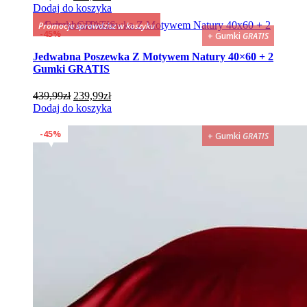
cena
cena
Dodaj do koszyka
wynosiła:
wynosi:
Promocje sprawdzisz w koszyku
439,99zł.
239,99zł.
45%
+ Gumki
GRATIS
Jedwabna Poszewka Z Motywem Natury 40×60 + 2
Gumki GRATIS
Pierwotna
Aktualna
439,99
zł
239,99
zł
cena
cena
Dodaj do koszyka
wynosiła:
wynosi:
439,99zł.
239,99zł.
45%
+ Gumki
GRATIS