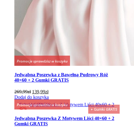
Promocje sprawdzisz w koszyku
Jedwabna Poszewka z Bawełną Pudrowy Róż
40×60 + 2 Gumki GRATIS
Pierwotna
Aktualna
269,99
zł
139,99
zł
cena
cena
Dodaj do koszyka
wynosiła:
wynosi:
Promocje sprawdzisz w koszyku
269,99zł.
139,99zł.
45%
+ Gumki
GRATIS
Jedwabna Poszewka Z Motywem Liści 40×60 + 2
Gumki GRATIS