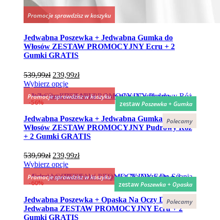
Promocje sprawdzisz w koszyku
Jedwabna Poszewka + Jedwabna Gumka do
Włosów ZESTAW PROMOCYJNY Ecru + 2
Gumki GRATIS
Pierwotna
Aktualna
539,99
zł
239,99
zł
cena
Ten
cena
Wybierz opcje
wynosiła:
produkt
wynosi:
Promocje sprawdzisz w koszyku
539,99zł.
ma
239,99zł.
56%
zestaw
Poszewka + Gumka
wiele
wariantów.
Jedwabna Poszewka + Jedwabna Gumka do
Polecamy
Opcje
Włosów ZESTAW PROMOCYJNY Pudrowy Róż
można
+ 2 Gumki GRATIS
wybrać
na
Pierwotna
Aktualna
539,99
zł
239,99
zł
stronie
cena
Ten
cena
Wybierz opcje
produktu
wynosiła:
produkt
wynosi:
Promocje sprawdzisz w koszyku
539,99zł.
ma
239,99zł.
60%
zestaw
Poszewka + Opaska
wiele
wariantów.
Jedwabna Poszewka + Opaska Na Oczy Do Spania
Polecamy
Opcje
Jedwabna ZESTAW PROMOCYJNY Ecru + 2
można
Gumki GRATIS