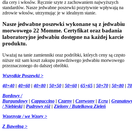
dla cery i włosów. Ręcznie szyte z zachowaniem najwyższych
standardów. Nasze jedwabne poszewki pozytywnie wpływają na
zdrowie włosów, utrzymując je w idealnym stanie.
Nasze jedwabne poszewki wykonane są z jedwabiu
morwowego 22 Momme. Certyfikat oraz badania
laboratoryjne jedwabiu dostępne na każdej karcie
produktu.
Uważaj na tanie zamienniki oraz podróbki, których ceny są często
niższe niż sam koszt zakupu prawdziwego jedwabiu morwowego
przeznaczonego do dalszej obróbki.
Wszystkie Poszewki >
40×40
|
40×60
|
40×80
|
50×50
|
50×60
|
65×65
|
50×70
|
50×80
|
7
Bordowy /
Burgundowy
|
Cappuccino
|
Czarny
|
Czerwony
|
Ecru
|
Granatow
/ Niebieski
|
Pudrowy róż
|
Zielony / Butelkowa Zieleń
Wzorzyste / we Wzory >
Z Bawełną >