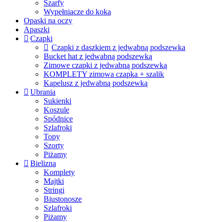
Szarfy
Wypełniacze do koka
Opaski na oczy
Apaszki
Czapki
Czapki z daszkiem z jedwabną podszewka
Bucket hat z jedwabną podszewką
Zimowe czapki z jedwabną podszewką
KOMPLETY zimowa czapka + szalik
Kapelusz z jedwabną podszewką
Ubrania
Sukienki
Koszule
Spódnice
Szlafroki
Topy
Szorty
Piżamy
Bielizna
Komplety
Majtki
Stringi
Biustonosze
Szlafroki
Piżamy