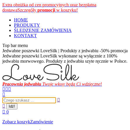
Przewiń
Extra obniżka od cen promocyjnych oraz bezpłatna
do
dostawa
Szczegóły
promocji
w koszyku!
zawartości
HOME
PRODUKTY
ŚLEDZENIE ZAMÓWIENIA
KONTAKT
Top bar menu
Jedwabne poszewki LoveSilk | Produkty z jedwabiu -50% promocja
Jedwabne poszewki LoveSilk wykonane są wyłącznie z 100%
jedwabiu morwowego. Produkty z jedwabiu szyte ręcznie w Polsce.
Pracownia jedwabiu
Twoje włosy będą Ci wdzięczne!
Facebook
Instagram
YouTube
page
page
page
Szukaj:
opens
opens
opens
in
in
in
new
new
new
0
window
window
window
Zobacz koszyk
Zamówienie