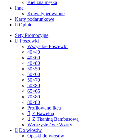
Bielizna męska
Inne
Krawaty jedwabne
Karty podarunkowe
Opinie
Sety Promocyjne
Poszewki
Wszystkie Poszewki
40×40
40×60
40×80
50×50
50×60
50×70
50×80
65×65
70×80
80×80
Profilowane Ikea
Z Bawełną
Z Tkaniną Bambusową
Wzorzyste / we Wzory
Do włosów
Opaski do włosów