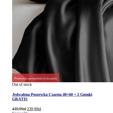
Promocje sprawdzisz w koszyku
Out of stock
Jedwabna Poszewka Czarna 40×60 + 2 Gumki
GRATIS
Pierwotna
Aktualna
439,99
zł
239,99
zł