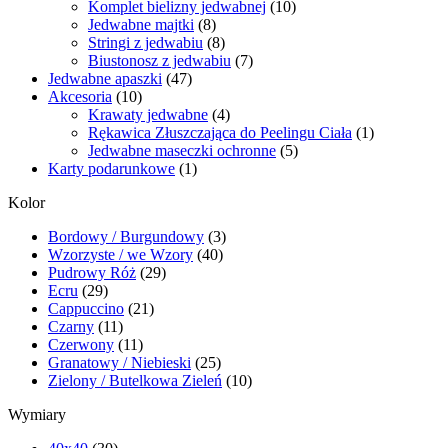
Komplet bielizny jedwabnej
(10)
Jedwabne majtki
(8)
Stringi z jedwabiu
(8)
Biustonosz z jedwabiu
(7)
Jedwabne apaszki
(47)
Akcesoria
(10)
Krawaty jedwabne
(4)
Rękawica Złuszczająca do Peelingu Ciała
(1)
Jedwabne maseczki ochronne
(5)
Karty podarunkowe
(1)
Kolor
Bordowy / Burgundowy
(3)
Wzorzyste / we Wzory
(40)
Pudrowy Róż
(29)
Ecru
(29)
Cappuccino
(21)
Czarny
(11)
Czerwony
(11)
Granatowy / Niebieski
(25)
Zielony / Butelkowa Zieleń
(10)
Wymiary