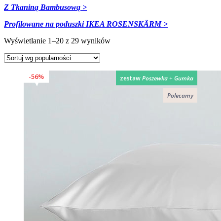
Z Tkaniną Bambusową >
Profilowane na poduszki
IKEA ROSENSKÄRM >
Posortowane
Wyświetlanie 1–20 z 29 wyników
według
popularności
56%
zestaw
Poszewka + Gumka
Polecamy