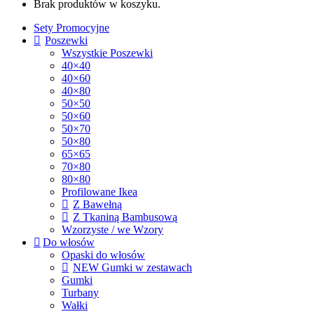
Brak produktów w koszyku.
Sety Promocyjne
Poszewki
Wszystkie Poszewki
40×40
40×60
40×80
50×50
50×60
50×70
50×80
65×65
70×80
80×80
Profilowane Ikea
Z Bawełną
Z Tkaniną Bambusową
Wzorzyste / we Wzory
Do włosów
Opaski do włosów
NEW Gumki w zestawach
Gumki
Turbany
Wałki