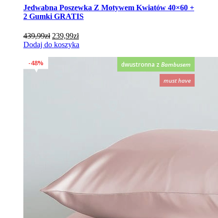
Jedwabna Poszewka Z Motywem Kwiatów 40×60 +
2 Gumki GRATIS
Pierwotna
Aktualna
439,99
zł
239,99
zł
cena
cena
Dodaj do koszyka
wynosiła:
wynosi:
439,99zł.
239,99zł.
48%
dwustronna z
Bambusem
must have