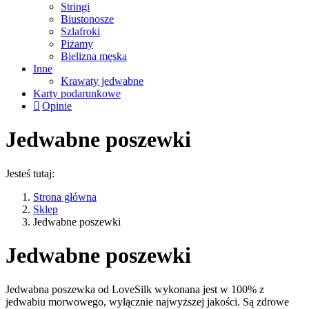
Stringi
Biustonosze
Szlafroki
Piżamy
Bielizna męska
Inne
Krawaty jedwabne
Karty podarunkowe
Opinie
Jedwabne poszewki
Jesteś tutaj:
Strona główna
Sklep
Jedwabne poszewki
Jedwabne poszewki
Jedwabna poszewka od LoveSilk wykonana jest w 100% z
jedwabiu morwowego, wyłącznie najwyższej jakości. Są zdrowe