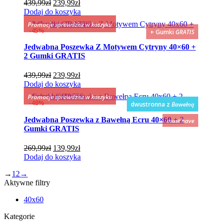
Pierwotna
Aktualna
439,99
zł
239,99
zł
cena
cena
Dodaj do koszyka
wynosiła:
wynosi:
Promocje sprawdzisz w koszyku
439,99zł.
239,99zł.
45%
+ Gumki
GRATIS
Jedwabna Poszewka Z Motywem Cytryny 40×60 +
2 Gumki GRATIS
Pierwotna
Aktualna
439,99
zł
239,99
zł
cena
cena
Dodaj do koszyka
wynosiła:
wynosi:
Promocje sprawdzisz w koszyku
439,99zł.
239,99zł.
48%
dwustronna z
Bawełną
Jedwabna Poszewka z Bawełną Ecru 40×60 + 2
must have
Gumki GRATIS
Pierwotna
Aktualna
269,99
zł
139,99
zł
cena
cena
Dodaj do koszyka
wynosiła:
wynosi:
→
1
2
→
269,99zł.
139,99zł.
Aktywne filtry
40x60
Kategorie