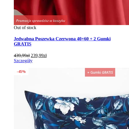
Promocje sprawdzisz w koszyku
Out of stock
Jedwabna Poszewka Czerwona 40×60 + 2 Gumki
GRATIS
Pierwotna
Aktualna
439,99
zł
239,99
zł
cena
cena
Szczegóły
wynosiła:
wynosi:
439,99zł.
239,99zł.
45%
+ Gumki
GRATIS