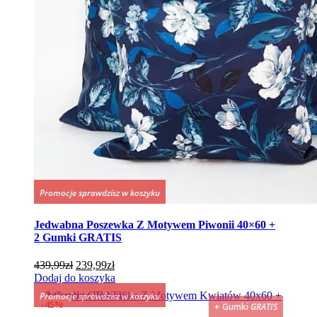
Promocje sprawdzisz w koszyku
Jedwabna Poszewka Z Motywem Piwonii 40×60 +
2 Gumki GRATIS
Pierwotna
Aktualna
439,99
zł
239,99
zł
cena
cena
Dodaj do koszyka
wynosiła:
wynosi:
Promocje sprawdzisz w koszyku
439,99zł.
239,99zł.
45%
+ Gumki
GRATIS