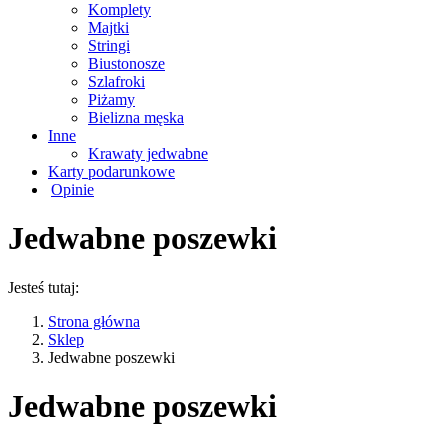
Komplety
Majtki
Stringi
Biustonosze
Szlafroki
Piżamy
Bielizna męska
Inne
Krawaty jedwabne
Karty podarunkowe
Opinie
Jedwabne poszewki
Jesteś tutaj:
Strona główna
Sklep
Jedwabne poszewki
Jedwabne poszewki