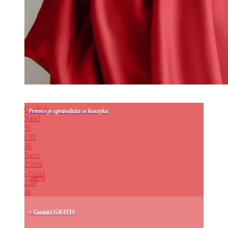
On Sale
Promocje sprawdzisz w koszyku
Sale!
%
Off
46
Save
250zł
250zł
46%
250
zł
+ Gumki
GRATIS