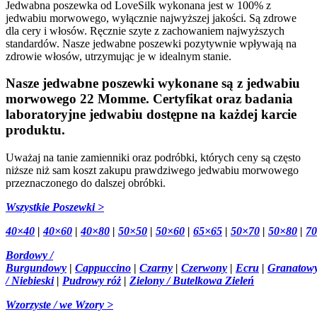
Jedwabna poszewka od LoveSilk wykonana jest w 100% z
jedwabiu morwowego, wyłącznie najwyższej jakości. Są zdrowe
dla cery i włosów. Ręcznie szyte z zachowaniem najwyższych
standardów. Nasze jedwabne poszewki pozytywnie wpływają na
zdrowie włosów, utrzymując je w idealnym stanie.
Nasze jedwabne poszewki wykonane są z jedwabiu
morwowego 22 Momme. Certyfikat oraz badania
laboratoryjne jedwabiu dostępne na każdej karcie
produktu.
Uważaj na tanie zamienniki oraz podróbki, których ceny są często
niższe niż sam koszt zakupu prawdziwego jedwabiu morwowego
przeznaczonego do dalszej obróbki.
Wszystkie Poszewki >
40×40
|
40×60
|
40×80
|
50×50
|
50×60
|
65×65
|
50×70
|
50×80
|
7
Bordowy /
Burgundowy
|
Cappuccino
|
Czarny
|
Czerwony
|
Ecru
|
Granatow
/ Niebieski
|
Pudrowy róż
|
Zielony / Butelkowa Zieleń
Wzorzyste / we Wzory >