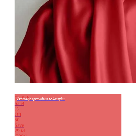
On Sale
Promocje sprawdzisz w koszyku
Sale!
%
Off
50
Save
290zł