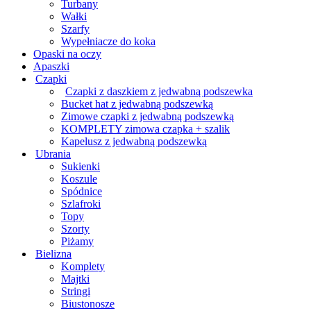
Turbany
Wałki
Szarfy
Wypełniacze do koka
Opaski na oczy
Apaszki
Czapki
Czapki z daszkiem z jedwabną podszewka
Bucket hat z jedwabną podszewką
Zimowe czapki z jedwabną podszewką
KOMPLETY zimowa czapka + szalik
Kapelusz z jedwabną podszewką
Ubrania
Sukienki
Koszule
Spódnice
Szlafroki
Topy
Szorty
Piżamy
Bielizna
Komplety
Majtki
Stringi
Biustonosze