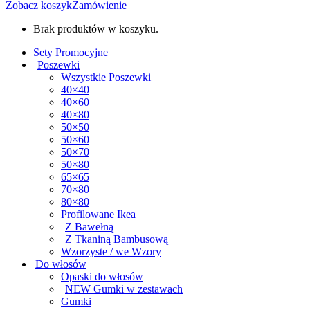
Zobacz koszyk
Zamówienie
Brak produktów w koszyku.
Sety Promocyjne
Poszewki
Wszystkie Poszewki
40×40
40×60
40×80
50×50
50×60
50×70
50×80
65×65
70×80
80×80
Profilowane Ikea
Z Bawełną
Z Tkaniną Bambusową
Wzorzyste / we Wzory
Do włosów
Opaski do włosów
NEW Gumki w zestawach
Gumki