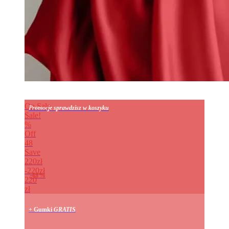
On Sale
Promocje sprawdzisz w koszyku
Sale!
%
Off
48
Save
220zł
220zł
48%
220
zł
+ Gumki
GRATIS