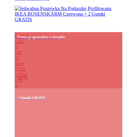
On Sale
Promocje sprawdzisz w koszyku
Sale!
%
Off
43
Save
170zł
170zł
43%
170
zł
+ Gumki
GRATIS