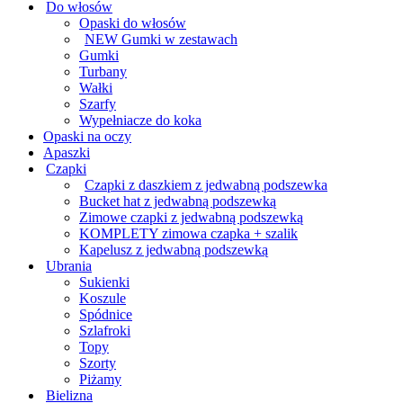
Do włosów
Opaski do włosów
NEW Gumki w zestawach
Gumki
Turbany
Wałki
Szarfy
Wypełniacze do koka
Opaski na oczy
Apaszki
Czapki
Czapki z daszkiem z jedwabną podszewka
Bucket hat z jedwabną podszewką
Zimowe czapki z jedwabną podszewką
KOMPLETY zimowa czapka + szalik
Kapelusz z jedwabną podszewką
Ubrania
Sukienki
Koszule
Spódnice
Szlafroki
Topy
Szorty
Piżamy
Bielizna