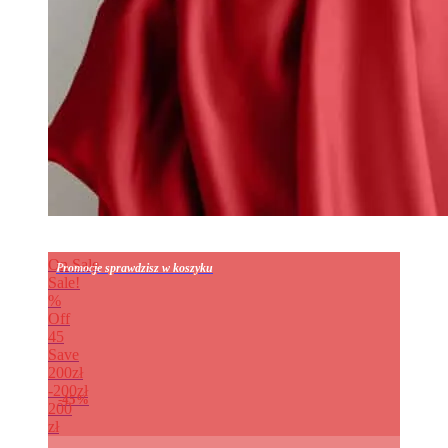
On Sale
Promocje sprawdzisz w koszyku
Sale!
%
Off
45
Save
200zł
200zł
45%
200
zł