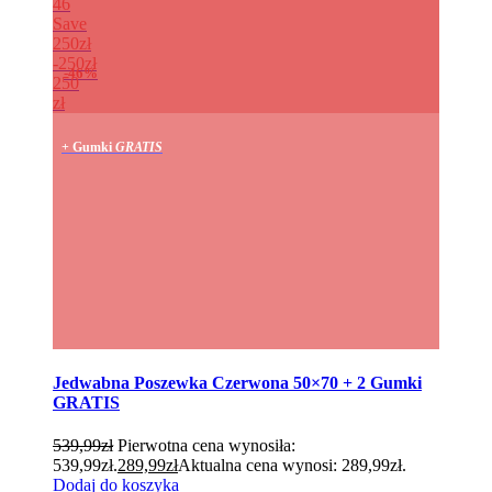
46
Save
250zł
250zł
46%
250
zł
+ Gumki
GRATIS
Jedwabna Poszewka Czerwona 50×70 + 2 Gumki
GRATIS
539,99
zł
Pierwotna cena wynosiła:
539,99zł.
289,99
zł
Aktualna cena wynosi: 289,99zł.
Dodaj do koszyka