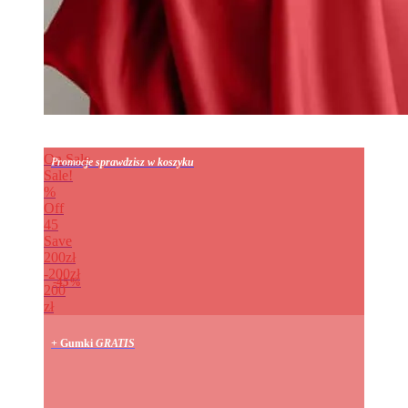
On Sale
Promocje sprawdzisz w koszyku
Sale!
%
Off
45
Save
200zł
200zł
45%
200
zł
+ Gumki
GRATIS