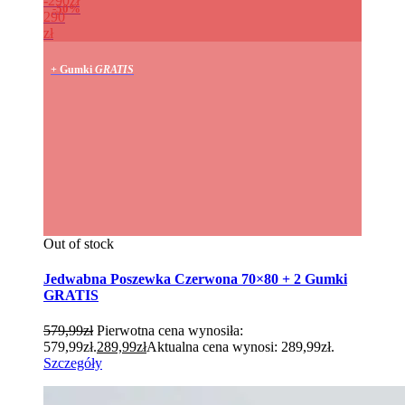
290zł
50%
290
zł
+ Gumki
GRATIS
Out of stock
Jedwabna Poszewka Czerwona 70×80 + 2 Gumki
GRATIS
579,99
zł
Pierwotna cena wynosiła:
579,99zł.
289,99
zł
Aktualna cena wynosi: 289,99zł.
Szczegóły