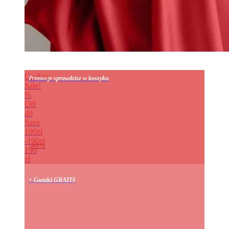
On Sale
Promocje sprawdzisz w koszyku
Sale!
%
Off
49
Save
190zł
190zł
49%
190
zł
+ Gumki
GRATIS